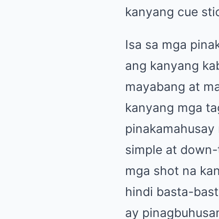
kanyang cue sti
Isa sa mga pina
ang kanyang kab
mayabang at mata
kanyang mga tag
pinakamahusay na
simple at down-
mga shot na ka
hindi basta-bas
ay pinagbuhusan