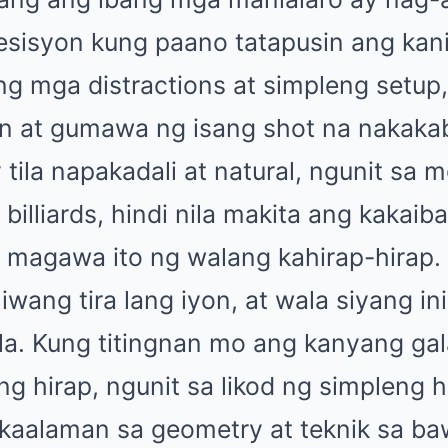
sisyon kung paano tatapusin ang kanil
 ng mga distractions at simpleng setup,
 at gumawa ng isang shot na nakakab
tila napakadali at natural, ngunit sa m
 billiards, hindi nila makita ang kakaib
 magawa ito ng walang kahirap-hirap. 
wang tira lang iyon, at wala siyang ini
la. Kung titingnan mo ang kanyang ga
ang hirap, ngunit sa likod ng simpleng h
kaalaman sa geometry at teknik sa ba