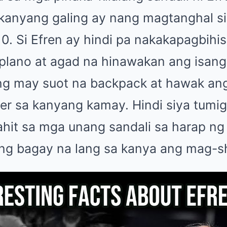
kanyang galing ay nang magtanghal si
. Si Efren ay hindi pa nakakapagbihi
oplano at agad na hinawakan ang isang
ng may suot na backpack at hawak an
r sa kanyang kamay. Hindi siya tumig
kahit sa mga unang sandali sa harap ng b
leng bagay na lang sa kanya ang mag-s