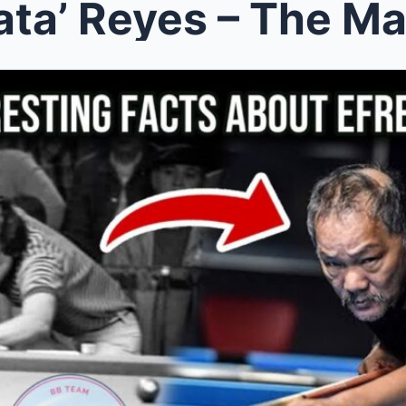
ata’ Reyes – The Mag