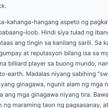
ck.
ka-kahanga-hangang aspeto ng pagkat
abaang-loob. Hindi siya tulad ng iban
as ang tingin sa kanilang sarili. Sa k
umpay at reputasyon bilang isa sa m
 billiard player sa buong mundo, nana
to-earth. Madalas niyang sabihing “sw
nyang ginagawa, ngunit alam ng mga 
ta ang mga ginagawa niyang tira. Bawat
 ng maraming taon ng pagsasanay, at