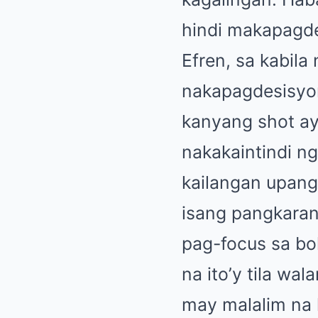
hindi makapagde
Efren, sa kabila
nakapagdesisyon
kanyang shot ay 
nakakaintindi ng
kailangan upang
isang pangkarani
pag-focus sa bo
na ito’y tila wal
may malalim na 