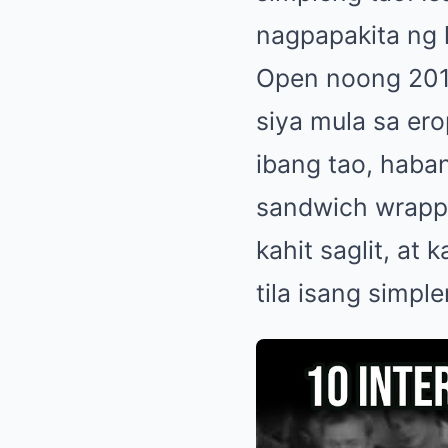
nagpapakita ng 
Open noong 2010
siya mula sa er
ibang tao, haba
sandwich wrappe
kahit saglit, at 
tila isang simp