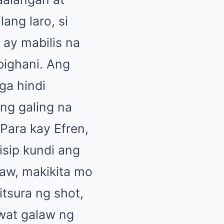
ang laro, si
 ay mabilis na
ighani. Ang
ga hindi
ang galing na
Para kay Efren,
isip kundi ang
law, makikita mo
itsura ng shot,
wat galaw ng