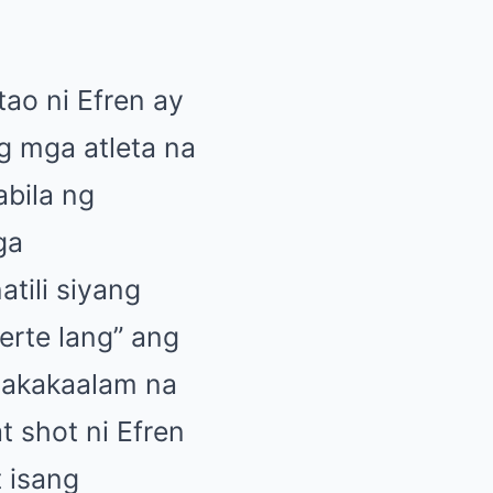
ao ni Efren ay
g mga atleta na
abila ng
ga
tili siyang
erte lang” ang
nakakaalam na
 shot ni Efren
 isang