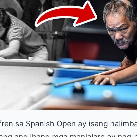
fren sa Spanish Open ay isang halim
ang ang ibang mga manlalaro ay nag-