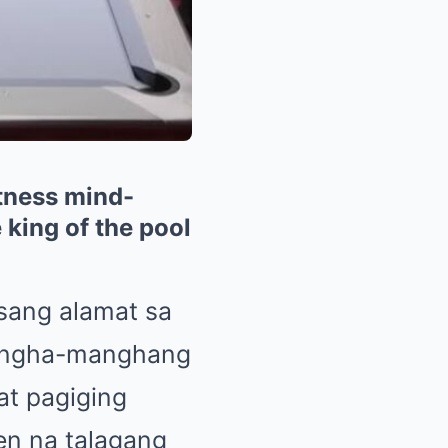
itness mind-
 king of the pool
 isang alamat sa
amangha-manghang
at pagiging
ren na talagang