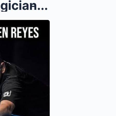
ician̵...