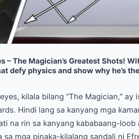
es – The Magician’s Greatest Shots! W
at defy physics and show why he’s the
Reyes, kilala bilang “The Magician,” ay
liards. Hindi lang sa kanyang mga k
ati na rin sa kanyang kababaang-loob 
a sa mga pinaka-kilalang sandali ni Ef