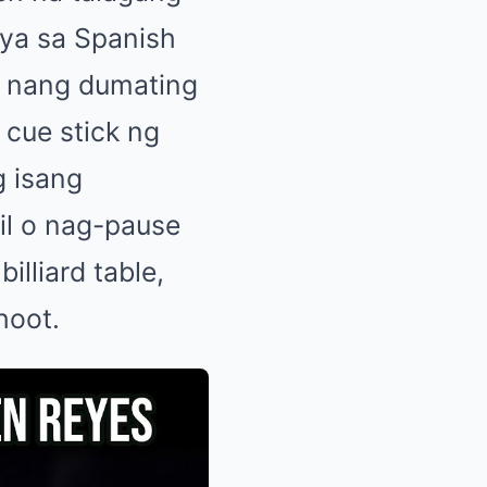
ya sa Spanish
s nang dumating
 cue stick ng
g isang
il o nag-pause
illiard table,
hoot.