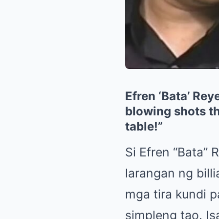
Efren ‘Bata’ Rey
blowing shots th
table!”
Si Efren “Bata” 
larangan ng bil
mga tira kundi p
simpleng tao. Is