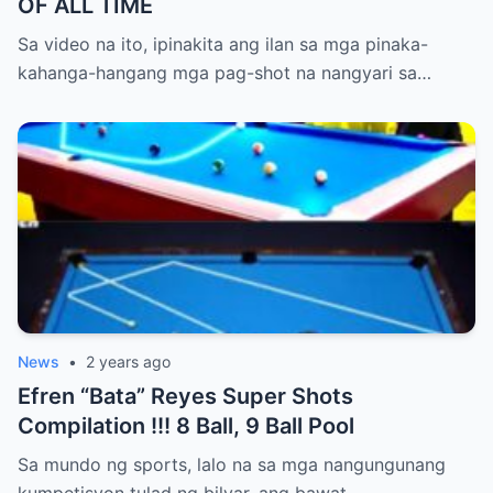
OF ALL TIME
Sa video na ito, ipinakita ang ilan sa mga pinaka-
kahanga-hangang mga pag-shot na nangyari sa…
News
•
2 years ago
Efren “Bata” Reyes Super Shots
Compilation !!! 8 Ball, 9 Ball Pool
Sa mundo ng sports, lalo na sa mga nangungunang
kumpetisyon tulad ng bilyar, ang bawat…