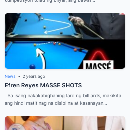
News
•
2 years ago
Efren Reyes MASSE SHOTS
Sa isang nakakabighaning laro ng billiards, makikita
ang hindi matitinag na disiplina at kasanayan…