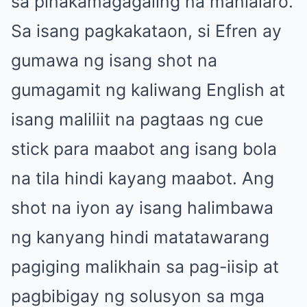
sa pinakamagagaling na manlalaro.
Sa isang pagkakataon, si Efren ay
gumawa ng isang shot na
gumagamit ng kaliwang English at
isang maliliit na pagtaas ng cue
stick para maabot ang isang bola
na tila hindi kayang maabot. Ang
shot na iyon ay isang halimbawa
ng kanyang hindi matatawarang
pagiging malikhain sa pag-iisip at
pagbibigay ng solusyon sa mga