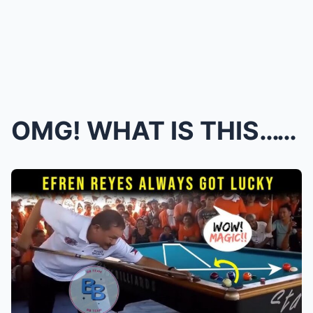
OMG! WHAT IS THIS…??Efren Bata Reyes Always ...