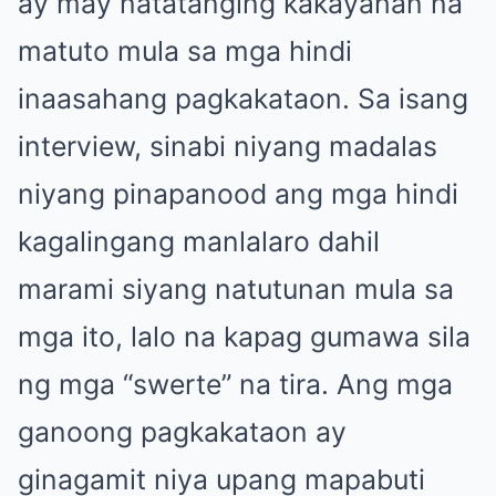
ay may natatanging kakayahan na
matuto mula sa mga hindi
inaasahang pagkakataon. Sa isang
interview, sinabi niyang madalas
niyang pinapanood ang mga hindi
kagalingang manlalaro dahil
marami siyang natutunan mula sa
mga ito, lalo na kapag gumawa sila
ng mga “swerte” na tira. Ang mga
ganoong pagkakataon ay
ginagamit niya upang mapabuti