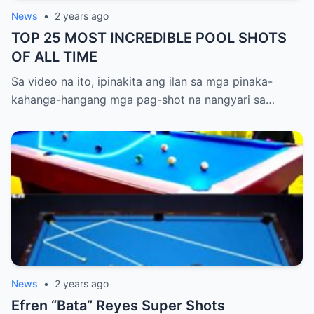
News
•
2 years ago
TOP 25 MOST INCREDIBLE POOL SHOTS
OF ALL TIME
Sa video na ito, ipinakita ang ilan sa mga pinaka-
kahanga-hangang mga pag-shot na nangyari sa…
News
•
2 years ago
Efren “Bata” Reyes Super Shots