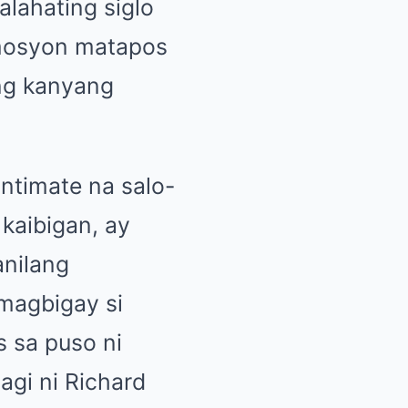
lahating siglo
emosyon matapos
ng kanyang
intimate na salo-
kaibigan, ay
anilang
magbigay si
s sa puso ni
agi ni Richard