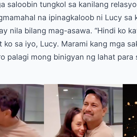
 saloobin tungkol sa kanilang relasy
mamahal na ipinagkaloob ni Lucy sa k
ay nila bilang mag-asawa. “Hindi ko k
 ko sa iyo, Lucy. Marami kang mga sak
ro palagi mong binigyan ng lahat para 