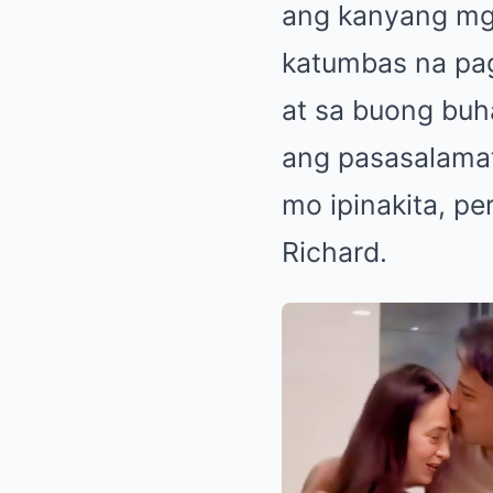
ang kanyang mga
katumbas na pag
at sa buong buh
ang pasasalamat
mo ipinakita, pe
Richard.