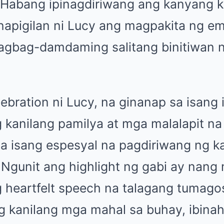
Habang ipinagdiriwang ang kanyang ka
 napigilan ni Lucy ang magpakita ng 
gbag-damdaming salitang binitiwan 
ebration ni Lucy, na ginanap sa isang 
 kanilang pamilya at mga malalapit na 
a isang espesyal na pagdiriwang ng k
gunit ang highlight ng gabi ay nang 
g heartfelt speech na talagang tumago
g kanilang mga mahal sa buhay, ibinah