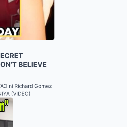
SECRET
WON’T BELIEVE
O ni Richard Gomez
NIYA (VIDEO)