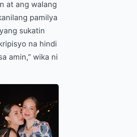
on at ang walang
anilang pamilya
ayang sukatin
ripisyo na hindi
sa amin,” wika ni