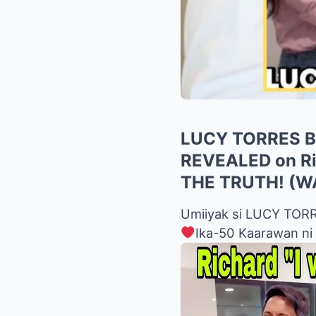
LUCY TORRES B
REVEALED on Ri
THE TRUTH! (W
Umiiyak si LUCY TO
Ika-50 Kaarawan n