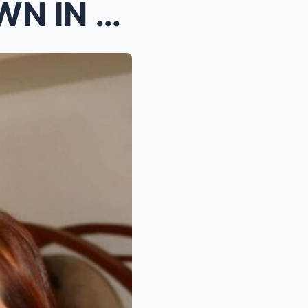
LUCY TORRES BREAKS DOWN IN TEARS! SH0CKING SECRET ...