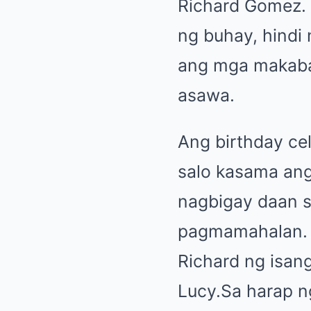
Richard Gomez. 
ng buhay, hindi
ang mga makaba
asawa.
Ang birthday cel
salo kasama ang
nagbigay daan s
pagmamahalan. N
Richard ng isan
Lucy.Sa harap n