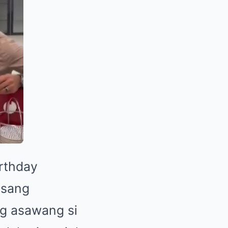
rthday
isang
g asawang si