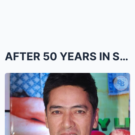
AFTER 50 YEARS IN SHOWBIZ: Vic Sotto Finally Break...