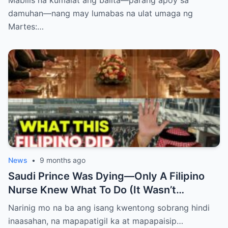
Mabilis na kumalat ang balita—parang apoy sa
BA?
damuhan—nang may lumabas na ulat umaga ng
Martes:…
News
•
9 months ago
Saudi Prince Was Dying—Only A Filipino
Nurse Knew What To Do (It Wasn’t
Medicine)
Narinig mo na ba ang isang kwentong sobrang hindi
inaasahan, na mapapatigil ka at mapapaisip…