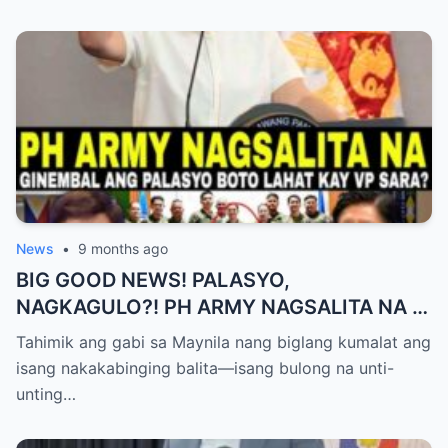
News
•
9 months ago
BIG GOOD NEWS! PALASYO,
NAGKAGULO?! PH ARMY NAGSALITA NA —
BOTO LAHAT KAY VP SARA BILANG NEXT
Tahimik ang gabi sa Maynila nang biglang kumalat ang
PRESIDENT?
isang nakakabinging balita—isang bulong na unti-
unting…