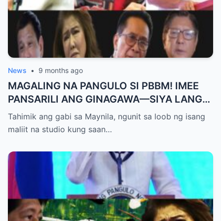
News
•
9 months ago
MAGALING NA PANGULO SI PBBM! IMEE
PANSARILI ANG GINAGAWA—SIYA LANG
ANG MAKIKINABANG! — SAL PANELO
Tahimik ang gabi sa Maynila, ngunit sa loob ng isang
maliit na studio kung saan…