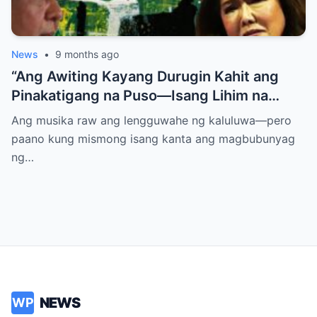
News
•
9 months ago
“Ang Awiting Kayang Durugin Kahit ang
Pinakatigang na Puso—Isang Lihim na
Himig na Maglalantad ng Sakit,
Ang musika raw ang lengguwahe ng kaluluwa—pero
Pagkakawatak, at mga Kapatid na
paano kung mismong isang kanta ang magbubunyag
Nakalimot Magmahal
ng…
NEWS
WP