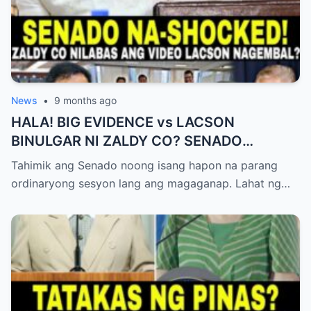
News
•
9 months ago
HALA! BIG EVIDENCE vs LACSON
BINULGAR NI ZALDY CO? SENADO
NASHOCK SA SIKRETO NA KINABAHAN
Tahimik ang Senado noong isang hapon na parang
PAti SI SOTTO!
ordinaryong sesyon lang ang magaganap. Lahat ng…