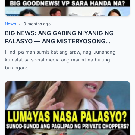
News
•
9 months ago
BIG NEWS: ANG GABING NIYANIG NG
PALASYO — ANG MISTERYOSONG
PAGLIPAD NG ISANG JUNYOR AT ANG
Hindi pa man sumisikat ang araw, nag-uunahang
DUMULOG NA LIHIM NINA PINGKY AT
kumalat sa social media ang maiinit na bulung-
KLER
bulungan:…