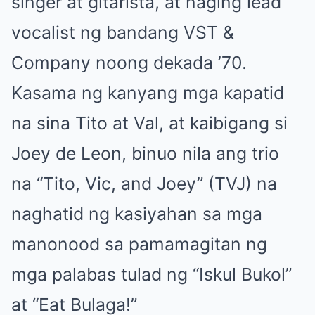
singer at gitarista, at naging lead
vocalist ng bandang VST &
Company noong dekada ’70.
Kasama ng kanyang mga kapatid
na sina Tito at Val, at kaibigang si
Joey de Leon, binuo nila ang trio
na “Tito, Vic, and Joey” (TVJ) na
naghatid ng kasiyahan sa mga
manonood sa pamamagitan ng
mga palabas tulad ng “Iskul Bukol”
at “Eat Bulaga!”