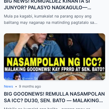
BIG NEWS! ROMUALDEZ KINANTA SI
JUNYOR? PALASYO NAGKAGULO—
OMBUDSMAN NA-SHOCKED?
Mula pa kagabi, kumakalat na parang apoy ang
balitang may naganap na matinding pagtatalo sa…
News
•
9 months ago
BIG GOODNEWS! REMULLA NASAMPOLAN
SA ICC? DU30, SEN. BATO — MALAKING
PASABOG! “INTERIM RELEASE,” TOTOO