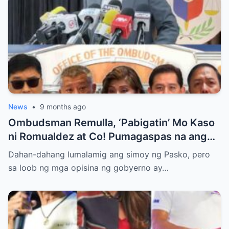
News
•
9 months ago
Ombudsman Remulla, ‘Pabigatin’ Mo Kaso
ni Romualdez at Co! Pumagaspas na ang
Pangulo—pero bakit malamya?
Dahan-dahang lumalamig ang simoy ng Pasko, pero
sa loob ng mga opisina ng gobyerno ay…