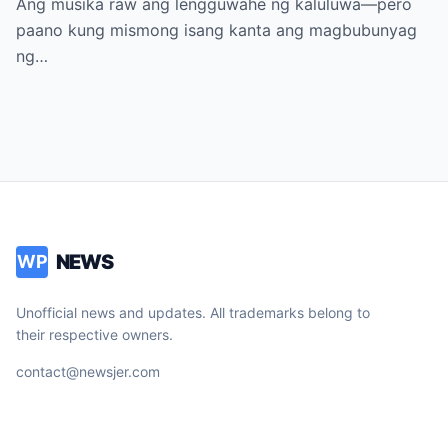
Ang musika raw ang lengguwahe ng kaluluwa—pero
Pagkakawatak, at mga Kapatid na
paano kung mismong isang kanta ang magbubunyag
Nakalimot Magmahal
ng…
NEWS
WP
Unofficial news and updates. All trademarks belong to
their respective owners.
contact@newsjer.com