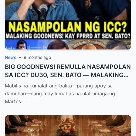
News
•
9 months ago
BIG GOODNEWS! REMULLA NASAMPOLAN
SA ICC? DU30, SEN. BATO — MALAKING
PASABOG! “INTERIM RELEASE,” TOTOO
Mabilis na kumalat ang balita—parang apoy sa
BA?
damuhan—nang may lumabas na ulat umaga ng
Martes:…