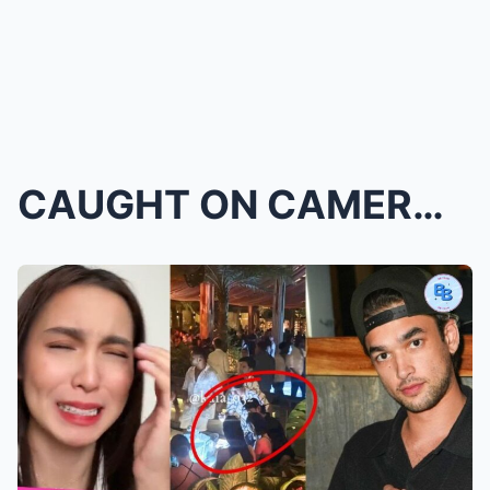
CAUGHT ON CAMERA! Kobe Paras EXPOSED for CHEATING ...