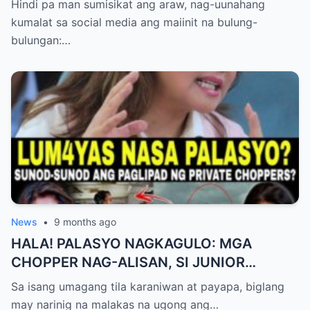
Hindi pa man sumisikat ang araw, nag-uunahang
DUMULOG NA LIHIM NINA PINGKY AT
kumalat sa social media ang maiinit na bulung-
KLER
bulungan:…
News
•
9 months ago
HALA! PALASYO NAGKAGULO: MGA
CHOPPER NAG-ALISAN, SI JUNIOR
NAGHAHAKOT?!
Sa isang umagang tila karaniwan at payapa, biglang
may narinig na malakas na ugong ang…