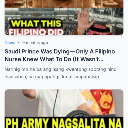
News
•
9 months ago
Saudi Prince Was Dying—Only A Filipino
Nurse Knew What To Do (It Wasn’t
Medicine)
Narinig mo na ba ang isang kwentong sobrang hindi
inaasahan, na mapapatigil ka at mapapaisip…