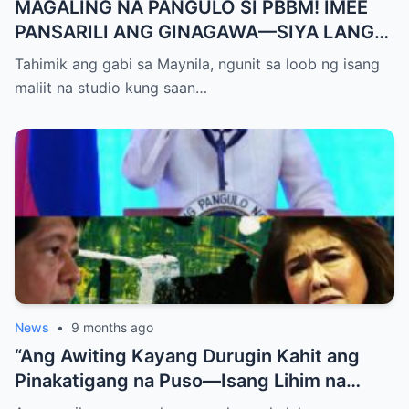
MAGALING NA PANGULO SI PBBM! IMEE
PANSARILI ANG GINAGAWA—SIYA LANG
ANG MAKIKINABANG! — SAL PANELO
Tahimik ang gabi sa Maynila, ngunit sa loob ng isang
maliit na studio kung saan…
News
•
9 months ago
“Ang Awiting Kayang Durugin Kahit ang
Pinakatigang na Puso—Isang Lihim na
Himig na Maglalantad ng Sakit,