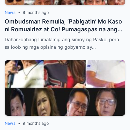
News
•
9 months ago
Ombudsman Remulla, ‘Pabigatin’ Mo Kaso
ni Romualdez at Co! Pumagaspas na ang
Pangulo—pero bakit malamya?
Dahan-dahang lumalamig ang simoy ng Pasko, pero
sa loob ng mga opisina ng gobyerno ay…
News
•
9 months ago