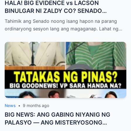
HALA! BIG EVIDENCE vs LACSON
BINULGAR NI ZALDY CO? SENADO
NASHOCK SA SIKRETO NA KINABAHAN
Tahimik ang Senado noong isang hapon na parang
PAti SI SOTTO!
ordinaryong sesyon lang ang magaganap. Lahat ng…
News
•
9 months ago
BIG NEWS: ANG GABING NIYANIG NG
PALASYO — ANG MISTERYOSONG
PAGLIPAD NG ISANG JUNYOR AT ANG