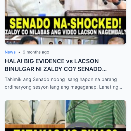
News
•
9 months ago
HALA! BIG EVIDENCE vs LACSON
BINULGAR NI ZALDY CO? SENADO
NASHOCK SA SIKRETO NA KINABAHAN
Tahimik ang Senado noong isang hapon na parang
PAti SI SOTTO!
ordinaryong sesyon lang ang magaganap. Lahat ng…