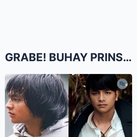
GRABE! BUHAY PRINSIPE NA TALAGA! HETO NA SI “...