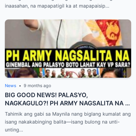
inaasahan, na mapapatigil ka at mapapaisip…
News
•
9 months ago
BIG GOOD NEWS! PALASYO,
NAGKAGULO?! PH ARMY NAGSALITA NA —
BOTO LAHAT KAY VP SARA BILANG NEXT
Tahimik ang gabi sa Maynila nang biglang kumalat ang
PRESIDENT?
isang nakakabinging balita—isang bulong na unti-
unting…