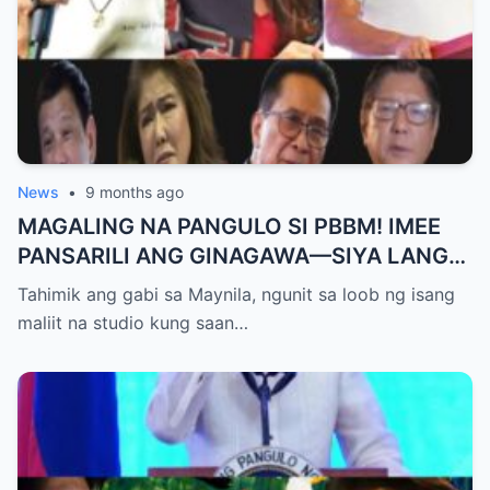
News
•
9 months ago
MAGALING NA PANGULO SI PBBM! IMEE
PANSARILI ANG GINAGAWA—SIYA LANG
ANG MAKIKINABANG! — SAL PANELO
Tahimik ang gabi sa Maynila, ngunit sa loob ng isang
maliit na studio kung saan…