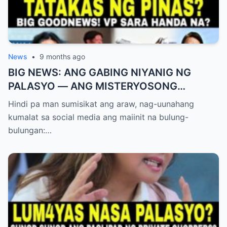
News
•
9 months ago
BIG NEWS: ANG GABING NIYANIG NG
PALASYO — ANG MISTERYOSONG
PAGLIPAD NG ISANG JUNYOR AT ANG
Hindi pa man sumisikat ang araw, nag-uunahang
DUMULOG NA LIHIM NINA PINGKY AT
kumalat sa social media ang maiinit na bulung-
KLER
bulungan:…