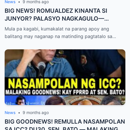
News
•
9 months ago
BIG NEWS! ROMUALDEZ KINANTA SI
JUNYOR? PALASYO NAGKAGULO—
OMBUDSMAN NA-SHOCKED?
Mula pa kagabi, kumakalat na parang apoy ang
balitang may naganap na matinding pagtatalo sa…
News
•
9 months ago
BIG GOODNEWS! REMULLA NASAMPOLAN
SA ICC? DU30, SEN. BATO — MALAKING