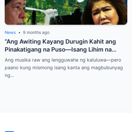
News
•
9 months ago
“Ang Awiting Kayang Durugin Kahit ang
Pinakatigang na Puso—Isang Lihim na
Himig na Maglalantad ng Sakit,
Ang musika raw ang lengguwahe ng kaluluwa—pero
Pagkakawatak, at mga Kapatid na
paano kung mismong isang kanta ang magbubunyag
Nakalimot Magmahal
ng…