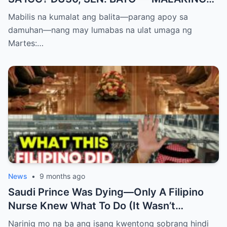
PASABOG! “INTERIM RELEASE,” TOTOO
Mabilis na kumalat ang balita—parang apoy sa
BA?
damuhan—nang may lumabas na ulat umaga ng
Martes:…
News
•
9 months ago
Saudi Prince Was Dying—Only A Filipino
Nurse Knew What To Do (It Wasn’t
Medicine)
Narinig mo na ba ang isang kwentong sobrang hindi