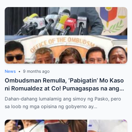
News
•
9 months ago
Ombudsman Remulla, ‘Pabigatin’ Mo Kaso
ni Romualdez at Co! Pumagaspas na ang
Pangulo—pero bakit malamya?
Dahan-dahang lumalamig ang simoy ng Pasko, pero
sa loob ng mga opisina ng gobyerno ay…