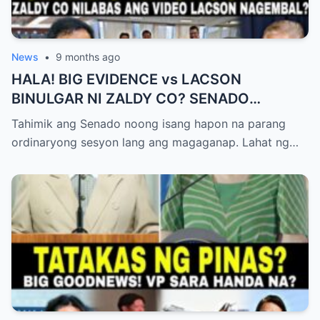
News
•
9 months ago
HALA! BIG EVIDENCE vs LACSON
BINULGAR NI ZALDY CO? SENADO
NASHOCK SA SIKRETO NA KINABAHAN
Tahimik ang Senado noong isang hapon na parang
PAti SI SOTTO!
ordinaryong sesyon lang ang magaganap. Lahat ng…