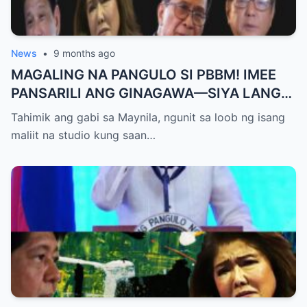
News
•
9 months ago
MAGALING NA PANGULO SI PBBM! IMEE
PANSARILI ANG GINAGAWA—SIYA LANG
ANG MAKIKINABANG! — SAL PANELO
Tahimik ang gabi sa Maynila, ngunit sa loob ng isang
maliit na studio kung saan…