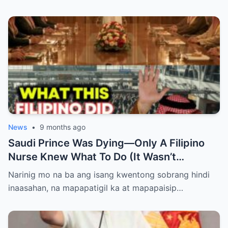
News
•
9 months ago
Saudi Prince Was Dying—Only A Filipino
Nurse Knew What To Do (It Wasn’t
Medicine)
Narinig mo na ba ang isang kwentong sobrang hindi
inaasahan, na mapapatigil ka at mapapaisip…