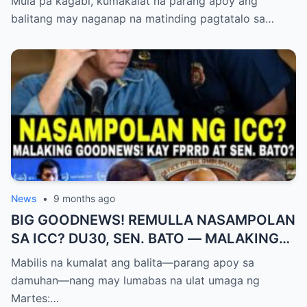
Mula pa kagabi, kumakalat na parang apoy ang
balitang may naganap na matinding pagtatalo sa…
News
•
9 months ago
BIG GOODNEWS! REMULLA NASAMPOLAN
SA ICC? DU30, SEN. BATO — MALAKING
PASABOG! “INTERIM RELEASE,” TOTOO
Mabilis na kumalat ang balita—parang apoy sa
BA?
damuhan—nang may lumabas na ulat umaga ng
Martes:…