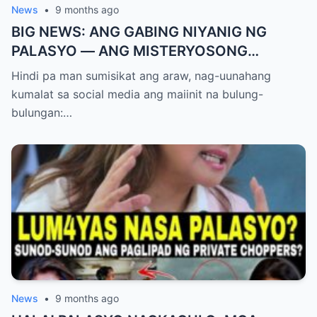
News
•
9 months ago
BIG NEWS: ANG GABING NIYANIG NG
PALASYO — ANG MISTERYOSONG
PAGLIPAD NG ISANG JUNYOR AT ANG
Hindi pa man sumisikat ang araw, nag-uunahang
DUMULOG NA LIHIM NINA PINGKY AT
kumalat sa social media ang maiinit na bulung-
KLER
bulungan:…
News
•
9 months ago