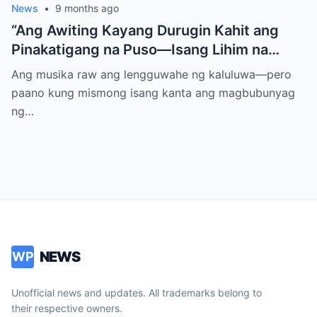
News
•
9 months ago
“Ang Awiting Kayang Durugin Kahit ang
Pinakatigang na Puso—Isang Lihim na
Himig na Maglalantad ng Sakit,
Ang musika raw ang lengguwahe ng kaluluwa—pero
Pagkakawatak, at mga Kapatid na
paano kung mismong isang kanta ang magbubunyag
Nakalimot Magmahal
ng…
NEWS
WP
Unofficial news and updates. All trademarks belong to
their respective owners.