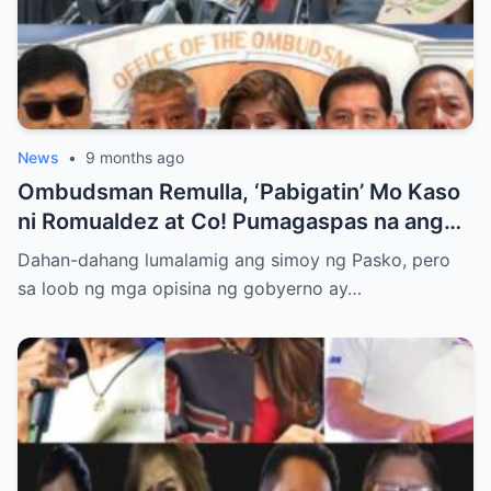
News
•
9 months ago
Ombudsman Remulla, ‘Pabigatin’ Mo Kaso
ni Romualdez at Co! Pumagaspas na ang
Pangulo—pero bakit malamya?
Dahan-dahang lumalamig ang simoy ng Pasko, pero
sa loob ng mga opisina ng gobyerno ay…