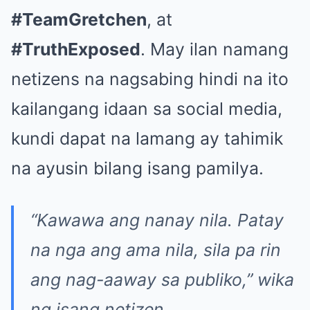
#TeamGretchen
, at
#TruthExposed
. May ilan namang
netizens na nagsabing hindi na ito
kailangang idaan sa social media,
kundi dapat na lamang ay tahimik
na ayusin bilang isang pamilya.
“Kawawa ang nanay nila. Patay
na nga ang ama nila, sila pa rin
ang nag-aaway sa publiko,” wika
ng isang netizen.