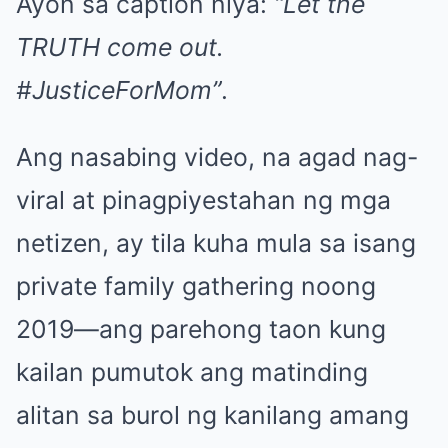
Ayon sa caption niya:
“Let the
TRUTH come out.
#JusticeForMom”
.
Ang nasabing video, na agad nag-
viral at pinagpiyestahan ng mga
netizen, ay tila kuha mula sa isang
private family gathering noong
2019—ang parehong taon kung
kailan pumutok ang matinding
alitan sa burol ng kanilang amang