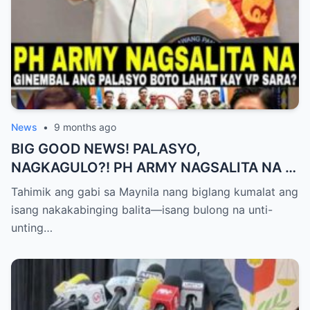
News
•
9 months ago
BIG GOOD NEWS! PALASYO,
NAGKAGULO?! PH ARMY NAGSALITA NA —
BOTO LAHAT KAY VP SARA BILANG NEXT
Tahimik ang gabi sa Maynila nang biglang kumalat ang
PRESIDENT?
isang nakakabinging balita—isang bulong na unti-
unting…