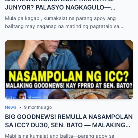
JUNYOR? PALASYO NAGKAGULO—
OMBUDSMAN NA-SHOCKED?
Mula pa kagabi, kumakalat na parang apoy ang
balitang may naganap na matinding pagtatalo sa…
News
•
9 months ago
BIG GOODNEWS! REMULLA NASAMPOLAN
SA ICC? DU30, SEN. BATO — MALAKING
PASABOG! “INTERIM RELEASE,” TOTOO
Mabilis na kumalat ang balita—parang apoy sa