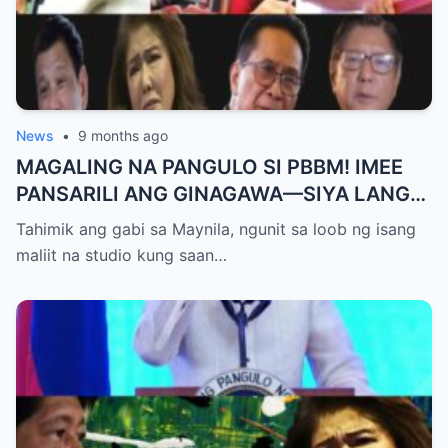
News
•
9 months ago
MAGALING NA PANGULO SI PBBM! IMEE
PANSARILI ANG GINAGAWA—SIYA LANG
ANG MAKIKINABANG! — SAL PANELO
Tahimik ang gabi sa Maynila, ngunit sa loob ng isang
maliit na studio kung saan…