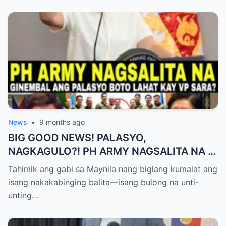
News
•
9 months ago
BIG GOOD NEWS! PALASYO,
NAGKAGULO?! PH ARMY NAGSALITA NA —
BOTO LAHAT KAY VP SARA BILANG NEXT
Tahimik ang gabi sa Maynila nang biglang kumalat ang
PRESIDENT?
isang nakakabinging balita—isang bulong na unti-
unting…