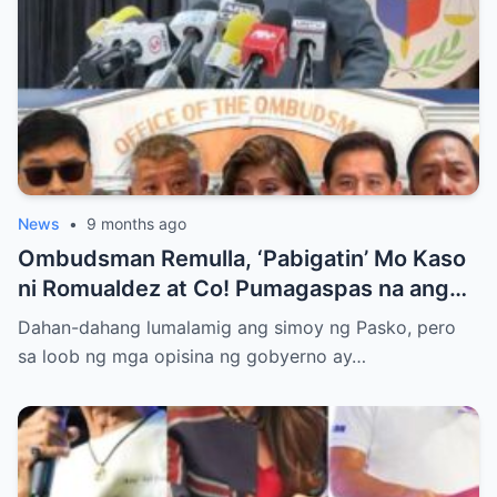
News
•
9 months ago
Ombudsman Remulla, ‘Pabigatin’ Mo Kaso
ni Romualdez at Co! Pumagaspas na ang
Pangulo—pero bakit malamya?
Dahan-dahang lumalamig ang simoy ng Pasko, pero
sa loob ng mga opisina ng gobyerno ay…