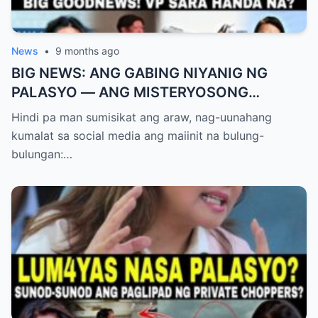
News
•
9 months ago
BIG NEWS: ANG GABING NIYANIG NG
PALASYO — ANG MISTERYOSONG
PAGLIPAD NG ISANG JUNYOR AT ANG
Hindi pa man sumisikat ang araw, nag-uunahang
DUMULOG NA LIHIM NINA PINGKY AT
kumalat sa social media ang maiinit na bulung-
KLER
bulungan:…