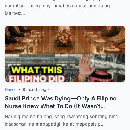
BA?
damuhan—nang may lumabas na ulat umaga ng
Martes:…
News
•
9 months ago
Saudi Prince Was Dying—Only A Filipino
Nurse Knew What To Do (It Wasn’t
Medicine)
Narinig mo na ba ang isang kwentong sobrang hindi
inaasahan, na mapapatigil ka at mapapaisip…