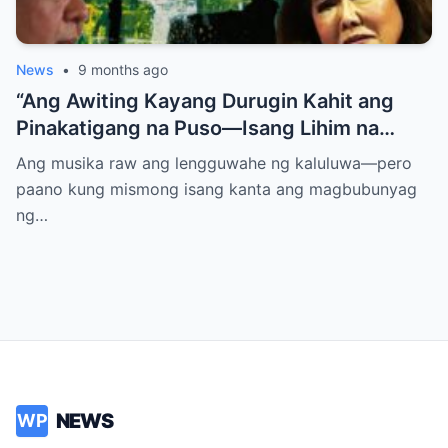
News
•
9 months ago
“Ang Awiting Kayang Durugin Kahit ang
Pinakatigang na Puso—Isang Lihim na
Himig na Maglalantad ng Sakit,
Ang musika raw ang lengguwahe ng kaluluwa—pero
Pagkakawatak, at mga Kapatid na
paano kung mismong isang kanta ang magbubunyag
Nakalimot Magmahal
ng…
NEWS
WP