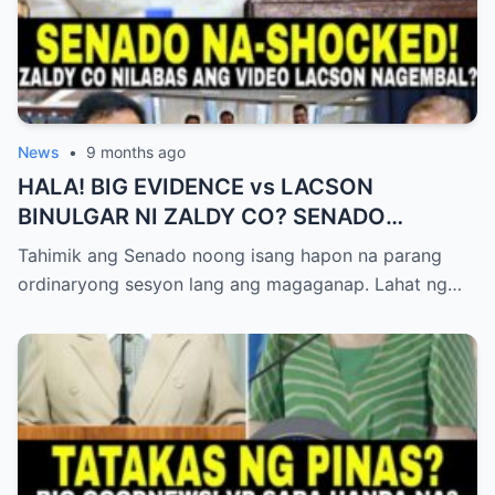
News
•
9 months ago
HALA! BIG EVIDENCE vs LACSON
BINULGAR NI ZALDY CO? SENADO
NASHOCK SA SIKRETO NA KINABAHAN
Tahimik ang Senado noong isang hapon na parang
PAti SI SOTTO!
ordinaryong sesyon lang ang magaganap. Lahat ng…