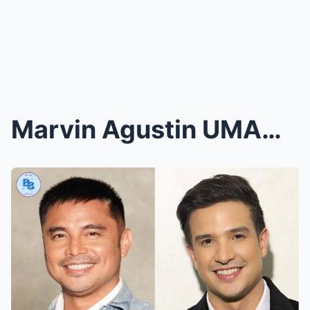
Marvin Agustin UMAMIN NA sa KANIYANG RELASYON, KAM...