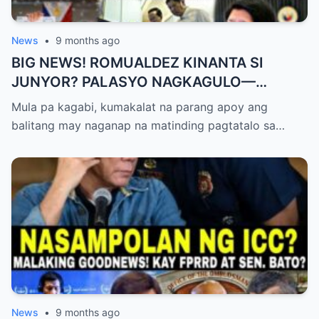
News
•
9 months ago
BIG NEWS! ROMUALDEZ KINANTA SI
JUNYOR? PALASYO NAGKAGULO—
OMBUDSMAN NA-SHOCKED?
Mula pa kagabi, kumakalat na parang apoy ang
balitang may naganap na matinding pagtatalo sa…
News
•
9 months ago