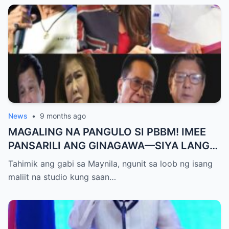
News
•
9 months ago
MAGALING NA PANGULO SI PBBM! IMEE
PANSARILI ANG GINAGAWA—SIYA LANG
ANG MAKIKINABANG! — SAL PANELO
Tahimik ang gabi sa Maynila, ngunit sa loob ng isang
maliit na studio kung saan…