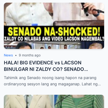
News
•
9 months ago
HALA! BIG EVIDENCE vs LACSON
BINULGAR NI ZALDY CO? SENADO
NASHOCK SA SIKRETO NA KINABAHAN
Tahimik ang Senado noong isang hapon na parang
PAti SI SOTTO!
ordinaryong sesyon lang ang magaganap. Lahat ng…