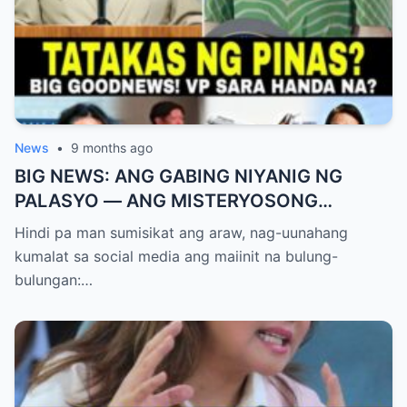
News
•
9 months ago
BIG NEWS: ANG GABING NIYANIG NG
PALASYO — ANG MISTERYOSONG
PAGLIPAD NG ISANG JUNYOR AT ANG
Hindi pa man sumisikat ang araw, nag-uunahang
DUMULOG NA LIHIM NINA PINGKY AT
kumalat sa social media ang maiinit na bulung-
KLER
bulungan:…