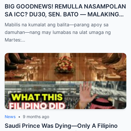
BIG GOODNEWS! REMULLA NASAMPOLAN
SA ICC? DU30, SEN. BATO — MALAKING
PASABOG! “INTERIM RELEASE,” TOTOO
Mabilis na kumalat ang balita—parang apoy sa
BA?
damuhan—nang may lumabas na ulat umaga ng
Martes:…
News
•
9 months ago
Saudi Prince Was Dying—Only A Filipino