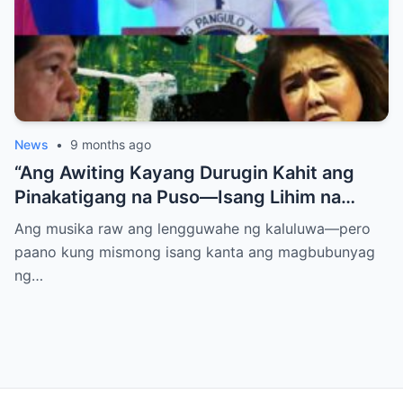
News
•
9 months ago
“Ang Awiting Kayang Durugin Kahit ang
Pinakatigang na Puso—Isang Lihim na
Himig na Maglalantad ng Sakit,
Ang musika raw ang lengguwahe ng kaluluwa—pero
Pagkakawatak, at mga Kapatid na
paano kung mismong isang kanta ang magbubunyag
Nakalimot Magmahal
ng…