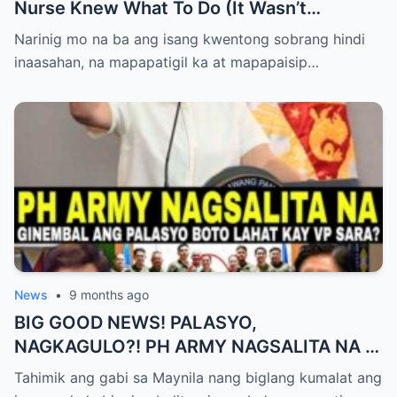
Nurse Knew What To Do (It Wasn’t
Medicine)
Narinig mo na ba ang isang kwentong sobrang hindi
inaasahan, na mapapatigil ka at mapapaisip…
News
•
9 months ago
BIG GOOD NEWS! PALASYO,
NAGKAGULO?! PH ARMY NAGSALITA NA —
BOTO LAHAT KAY VP SARA BILANG NEXT
Tahimik ang gabi sa Maynila nang biglang kumalat ang
PRESIDENT?