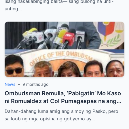
isang nakakabinging balita—isang bulong na unti-
unting…
News
•
9 months ago
Ombudsman Remulla, ‘Pabigatin’ Mo Kaso
ni Romualdez at Co! Pumagaspas na ang
Pangulo—pero bakit malamya?
Dahan-dahang lumalamig ang simoy ng Pasko, pero
sa loob ng mga opisina ng gobyerno ay…