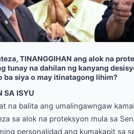
uteza, TINANGGIHAN ang alok na prot
 tunay na dahilan ng kanyang desis
 ba siya o may itinatagong lihim?
 SA ISYU
at na balita ang umalingawngaw kama
eza sa alok na proteksyon mula sa Sen
ing personalidad ang kumakapit sa s