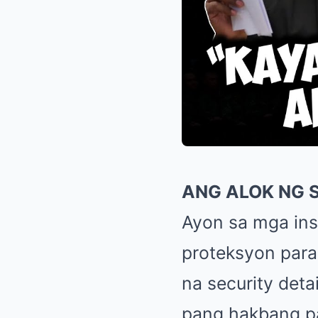
ANG ALOK NG 
Ayon sa mga ins
proteksyon para
na security deta
pang hakbang pa