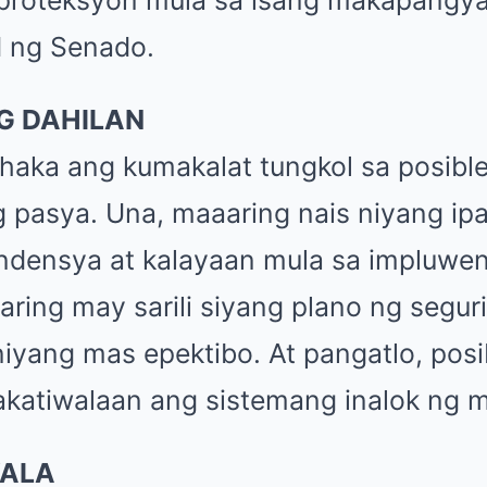
d ng Senado.
G DAHILAN
aka ang kumakalat tungkol sa posible
g pasya. Una, maaaring nais niyang ipa
ndensya at kalayaan mula sa impluwe
ring may sarili siyang plano ng segu
iyang mas epektibo. At pangatlo, posi
akatiwalaan ang sistemang inalok ng 
WALA