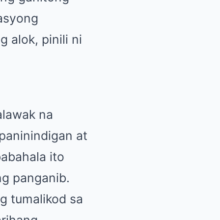
wasyong
alok, pinili ni
alawak na
 paninindigan at
babahala ito
ing panganib.
g tumalikod sa
arihang