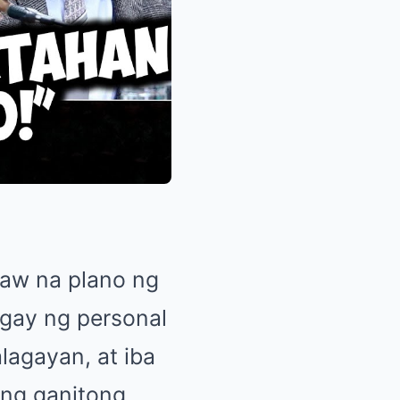
naw na plano ng
igay ng personal
lagayan, at iba
Ang ganitong