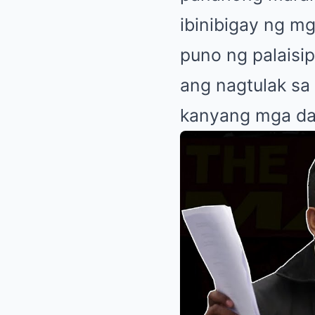
ibinibigay ng mg
puno ng palais
ang nagtulak sa
kanyang mga dah