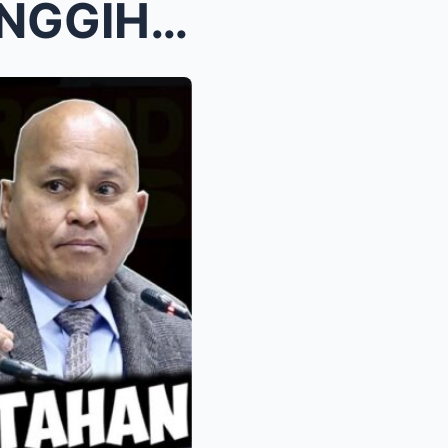
Nakakagulat! Guteza, TINANGGIHAN ang alok na prote...