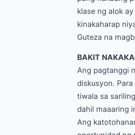
klase ng alok ay
kinakaharap niya
Guteza na magbi
BAKIT NAKAKA
Ang pagtanggi 
diskusyon. Para 
tiwala sa sarili
dahil maaaring i
Ang katotohanan
oportunidad ng