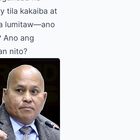
 tila kakaiba at
na lumitaw—ano
? Ano ang
an nito?