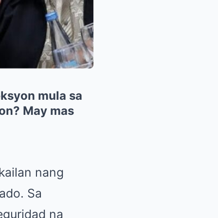
eksyon mula sa
yon? May mas
kailan nang
ado. Sa
eguridad na