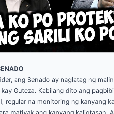
SENADO
ider, ang Senado ay naglatag ng mali
 kay Guteza. Kabilang dito ang pagbib
il, regular na monitoring ng kanyang ka
ra matiyak ang kanyang kaligtasan. 