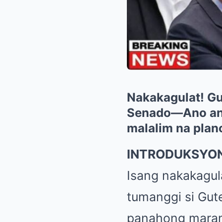
Nakakagulat! G
Senado—Ano ang
malalim na plano
INTRODUKSYON
Isang nakakagul
tumanggi si Gut
panahong maram