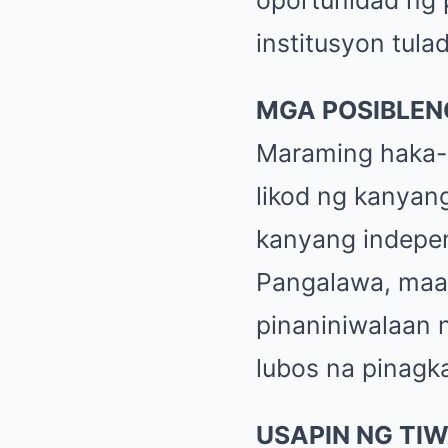
institusyon tula
MGA POSIBLEN
Maraming haka-h
likod ng kanyan
kanyang indepe
Pangalawa, maaa
pinaniniwalaan n
lubos na pinagk
USAPIN NG TI