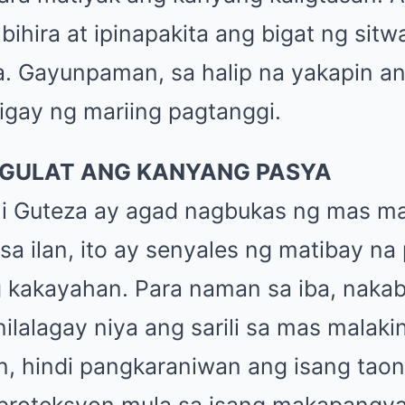
 bihira at ipinapakita ang bigat ng sit
. Gayunpaman, sa halip na yakapin ang 
gay ng mariing pagtanggi.
GULAT ANG KANYANG PASYA
ni Guteza ay agad nagbukas ng mas m
sa ilan, ito ay senyales ng matibay na
ng kakayahan. Para naman sa iba, naka
nilalagay niya ang sarili sa mas malak
, hindi pangkaraniwan ang isang taon
 proteksyon mula sa isang makapangy