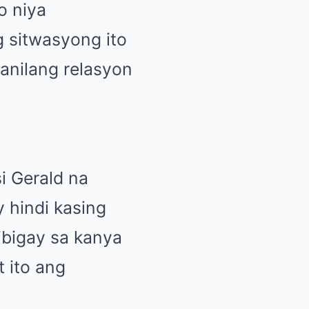
o niya
 sitwasyong ito
anilang relasyon
i Gerald na
 hindi kasing
ibigay sa kanya
t ito ang