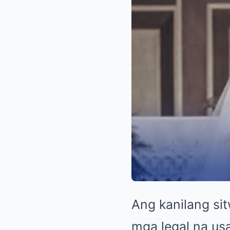
Ang kanilang si
mga legal na us