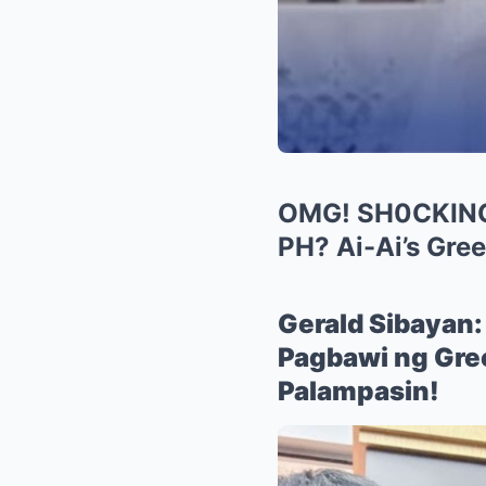
OMG! SH0CKING 
PH? Ai-Ai’s Gr
Gerald Sibayan:
Pagbawi ng Gree
Palampasin!