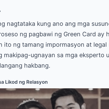
?
ng nagtataka kung ano ang mga susu
proseso ng pagbawi ng Green Card ay hi
 ito ng tamang impormasyon at legal 
ng makipag-ugnayan sa mga eksperto
ilangang hakbang.
sa Likod ng Relasyon