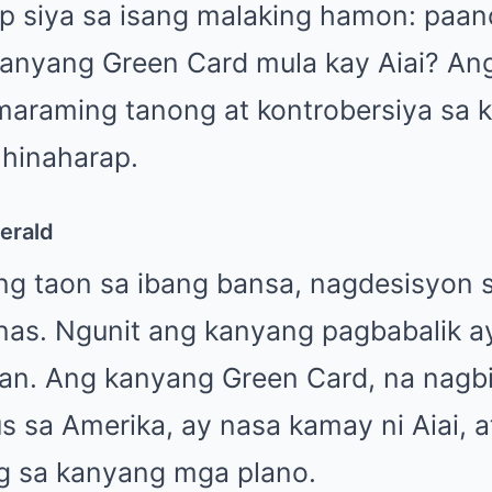
p siya sa isang malaking hamon: paan
nyang Green Card mula kay Aiai? Ang
maraming tanong at kontrobersiya sa k
 hinaharap.
erald
ng taon sa ibang bansa, nagdesisyon s
inas. Ngunit ang kanyang pagbabalik ay
an. Ang kanyang Green Card, na nagb
us sa Amerika, ay nasa kamay ni Aiai, a
g sa kanyang mga plano.