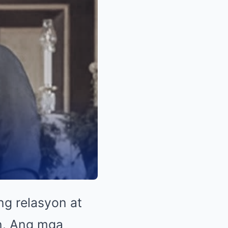
ng relasyon at
n. Ang mga