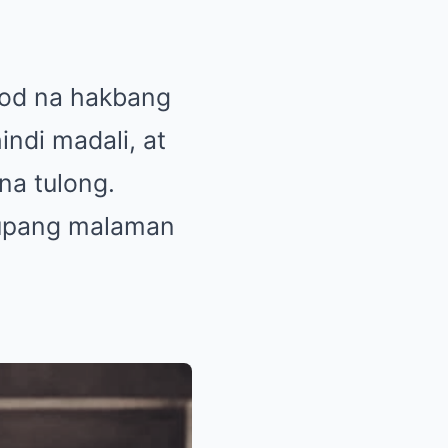
nod na hakbang
ndi madali, at
na tulong.
 upang malaman