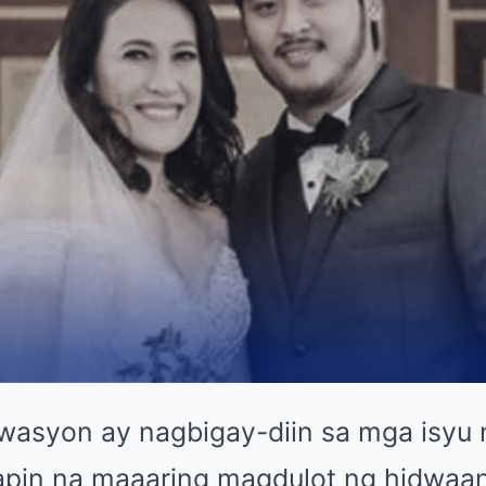
twasyon ay nagbigay-diin sa mga isyu 
apin na maaaring magdulot ng hidwaa