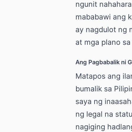
ngunit nahahara
mababawi ang ka
ay nagdulot ng 
at mga plano sa
Ang Pagbabalik ni G
Matapos ang ila
bumalik sa Pilip
saya ng inaasah
ng legal na stat
nagiging hadlan