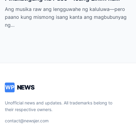
Himig na Maglalantad ng Sakit,
Ang musika raw ang lengguwahe ng kaluluwa—pero
Pagkakawatak, at mga Kapatid na
paano kung mismong isang kanta ang magbubunyag
Nakalimot Magmahal
ng…
NEWS
WP
Unofficial news and updates. All trademarks belong to
their respective owners.
contact@newsjer.com