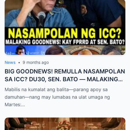
News
•
9 months ago
BIG GOODNEWS! REMULLA NASAMPOLAN
SA ICC? DU30, SEN. BATO — MALAKING
PASABOG! “INTERIM RELEASE,” TOTOO
Mabilis na kumalat ang balita—parang apoy sa
BA?
damuhan—nang may lumabas na ulat umaga ng
Martes:…