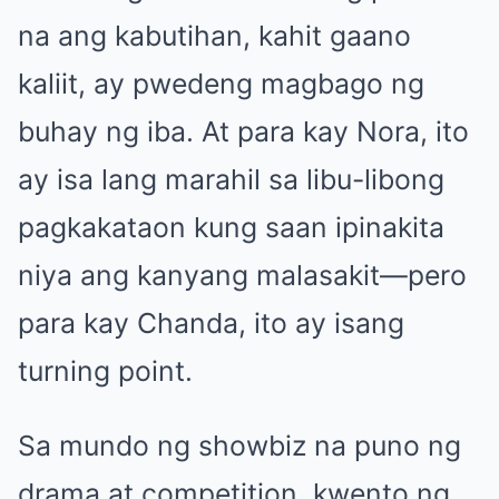
na ang kabutihan, kahit gaano
kaliit, ay pwedeng magbago ng
buhay ng iba. At para kay Nora, ito
ay isa lang marahil sa libu-libong
pagkakataon kung saan ipinakita
niya ang kanyang malasakit—pero
para kay Chanda, ito ay isang
turning point.
Sa mundo ng showbiz na puno ng
drama at competition, kwento ng