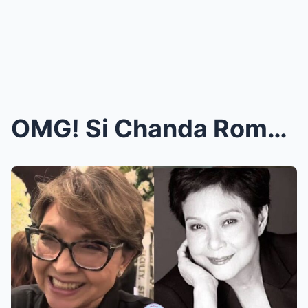
OMG! Si Chanda Romero ay Spotted na Nakangiti sa L...