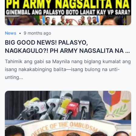
News
•
9 months ago
BIG GOOD NEWS! PALASYO,
NAGKAGULO?! PH ARMY NAGSALITA NA —
BOTO LAHAT KAY VP SARA BILANG NEXT
Tahimik ang gabi sa Maynila nang biglang kumalat ang
PRESIDENT?
isang nakakabinging balita—isang bulong na unti-
unting…