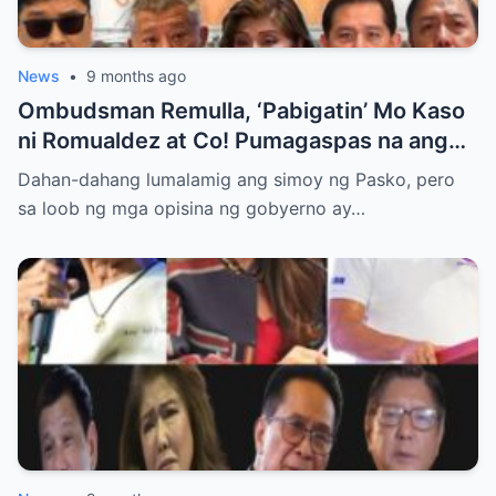
News
•
9 months ago
Ombudsman Remulla, ‘Pabigatin’ Mo Kaso
ni Romualdez at Co! Pumagaspas na ang
Pangulo—pero bakit malamya?
Dahan-dahang lumalamig ang simoy ng Pasko, pero
sa loob ng mga opisina ng gobyerno ay…