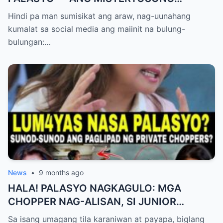
PAGLIPAD NG ISANG JUNYOR AT ANG
Hindi pa man sumisikat ang araw, nag-uunahang
DUMULOG NA LIHIM NINA PINGKY AT
kumalat sa social media ang maiinit na bulung-
KLER
bulungan:…
News
•
9 months ago
HALA! PALASYO NAGKAGULO: MGA
CHOPPER NAG-ALISAN, SI JUNIOR
NAGHAHAKOT?!
Sa isang umagang tila karaniwan at payapa, biglang