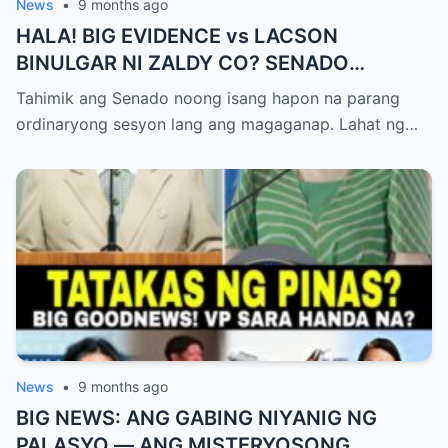
News
•
9 months ago
HALA! BIG EVIDENCE vs LACSON
BINULGAR NI ZALDY CO? SENADO
NASHOCK SA SIKRETO NA KINABAHAN
Tahimik ang Senado noong isang hapon na parang
PAti SI SOTTO!
ordinaryong sesyon lang ang magaganap. Lahat ng…
News
•
9 months ago
BIG NEWS: ANG GABING NIYANIG NG
PALASYO — ANG MISTERYOSONG