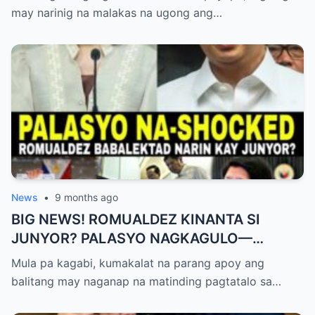
may narinig na malakas na ugong ang…
News
•
9 months ago
BIG NEWS! ROMUALDEZ KINANTA SI
JUNYOR? PALASYO NAGKAGULO—
OMBUDSMAN NA-SHOCKED?
Mula pa kagabi, kumakalat na parang apoy ang
balitang may naganap na matinding pagtatalo sa…