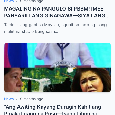
News
•
9 months ago
MAGALING NA PANGULO SI PBBM! IMEE
PANSARILI ANG GINAGAWA—SIYA LANG
ANG MAKIKINABANG! — SAL PANELO
Tahimik ang gabi sa Maynila, ngunit sa loob ng isang
maliit na studio kung saan…
News
•
9 months ago
“Ang Awiting Kayang Durugin Kahit ang
Pinakatigang na Puso—Isang Lihim na