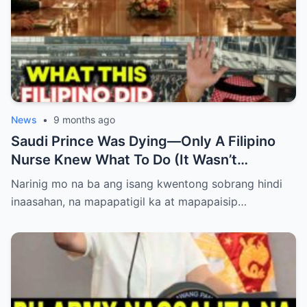
News
•
9 months ago
Saudi Prince Was Dying—Only A Filipino
Nurse Knew What To Do (It Wasn’t
Medicine)
Narinig mo na ba ang isang kwentong sobrang hindi
inaasahan, na mapapatigil ka at mapapaisip…