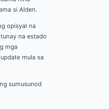
ama si Alden.
g opisyal na
 tunay na estado
ng mga
 update mula sa
 ang sumusunod