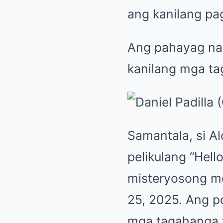
ang kanilang pag
Ang pahayag na 
kanilang mga t
Samantala, si A
pelikulang “Hell
misteryosong m
25, 2025. Ang p
mga tagahanga t