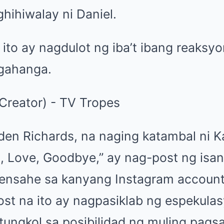
hihiwalay ni Daniel.
ito ay nagdulot ng iba’t ibang reaksy
agahanga.
lden Richards, na naging katambal ni K
o, Love, Goodbye,” ay nag-post ng isan
ensahe sa kanyang Instagram accoun
ost na ito ay nagpasiklab ng espekula
ungkol sa posibilidad ng muling pags