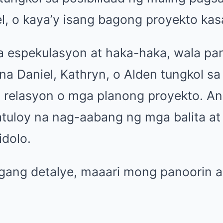
el, o kaya’y isang bagong proyekto kas
a espekulasyon at haka-haka, wala pan
na Daniel, Kathryn, o Alden tungkol sa
 relasyon o mga planong proyekto. A
tuloy na nag-aabang ng mga balita at
idolo.
agang detalye, maaari mong panoorin