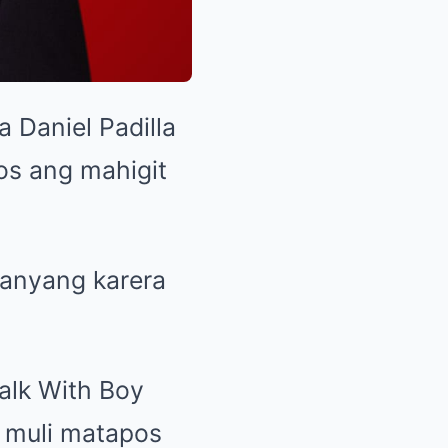
 Daniel Padilla
os ang mahigit
 kanyang karera
alk With Boy
g muli matapos