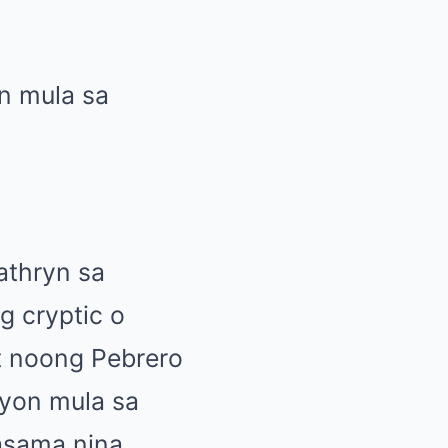
on mula sa
athryn sa
g cryptic o
t noong Pebrero
syon mula sa
asama nina