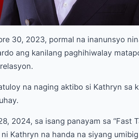
 30, 2023, pormal na inanunsyo nina
ardo ang kanilang paghihiwalay matap
relasyon.
patuloy na naging aktibo si Kathryn sa
uhay.
8, 2024, sa isang panayam sa “Fast T
 ni Kathryn na handa na siyang umibi