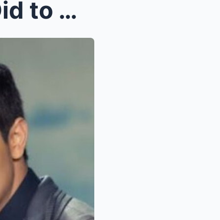
OMG! What Daniel Padilla Did to Alden Richards and...