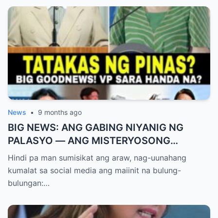
News
•
9 months ago
BIG NEWS: ANG GABING NIYANIG NG
PALASYO — ANG MISTERYOSONG
PAGLIPAD NG ISANG JUNYOR AT ANG
Hindi pa man sumisikat ang araw, nag-uunahang
DUMULOG NA LIHIM NINA PINGKY AT
kumalat sa social media ang maiinit na bulung-
KLER
bulungan:…