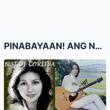
PINABAYAAN! ANG NAKAKAAWANG SINAPIT NI CORITHA, AN...