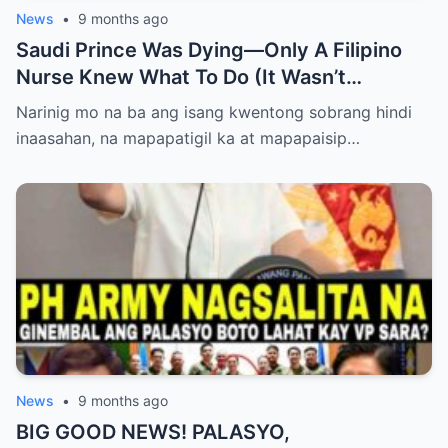
News
•
9 months ago
Saudi Prince Was Dying—Only A Filipino
Nurse Knew What To Do (It Wasn’t
Medicine)
Narinig mo na ba ang isang kwentong sobrang hindi
inaasahan, na mapapatigil ka at mapapaisip…
News
•
9 months ago
BIG GOOD NEWS! PALASYO,