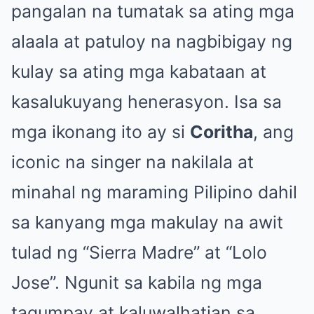
pangalan na tumatak sa ating mga
alaala at patuloy na nagbibigay ng
kulay sa ating mga kabataan at
kasalukuyang henerasyon. Isa sa
mga ikonang ito ay si
Coritha
, ang
iconic na singer na nakilala at
minahal ng maraming Pilipino dahil
sa kanyang mga makulay na awit
tulad ng “Sierra Madre” at “Lolo
Jose”. Ngunit sa kabila ng mga
tagumpay at kaluwalhatian sa