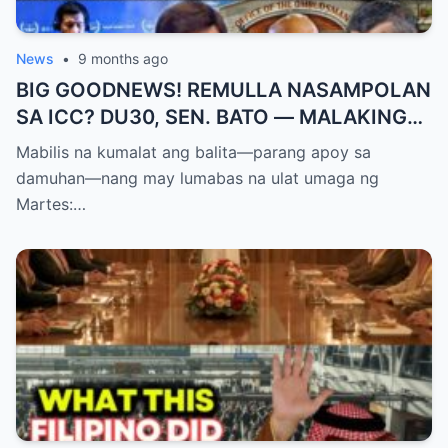
News
•
9 months ago
BIG GOODNEWS! REMULLA NASAMPOLAN
SA ICC? DU30, SEN. BATO — MALAKING
PASABOG! “INTERIM RELEASE,” TOTOO
Mabilis na kumalat ang balita—parang apoy sa
BA?
damuhan—nang may lumabas na ulat umaga ng
Martes:…