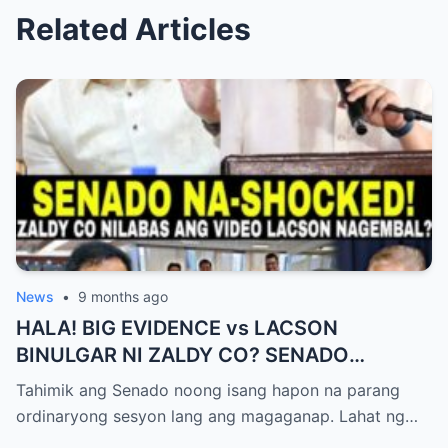
Related Articles
News
•
9 months ago
HALA! BIG EVIDENCE vs LACSON
BINULGAR NI ZALDY CO? SENADO
NASHOCK SA SIKRETO NA KINABAHAN
Tahimik ang Senado noong isang hapon na parang
PAti SI SOTTO!
ordinaryong sesyon lang ang magaganap. Lahat ng…