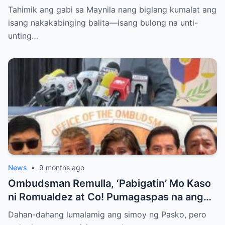
BOTO LAHAT KAY VP SARA BILANG NEXT
Tahimik ang gabi sa Maynila nang biglang kumalat ang
PRESIDENT?
isang nakakabinging balita—isang bulong na unti-
unting…
News
•
9 months ago
Ombudsman Remulla, ‘Pabigatin’ Mo Kaso
ni Romualdez at Co! Pumagaspas na ang
Pangulo—pero bakit malamya?
Dahan-dahang lumalamig ang simoy ng Pasko, pero