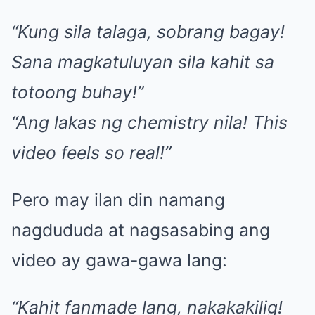
“Kung sila talaga, sobrang bagay!
Sana magkatuluyan sila kahit sa
totoong buhay!”
“Ang lakas ng chemistry nila! This
video feels so real!”
Pero may ilan din namang
nagdududa at nagsasabing ang
video ay gawa-gawa lang:
“Kahit fanmade lang, nakakakilig!