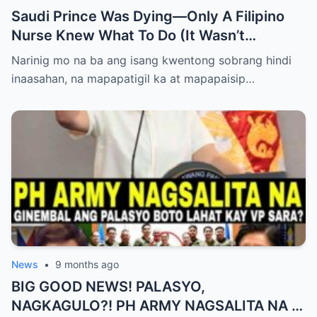
Saudi Prince Was Dying—Only A Filipino
Nurse Knew What To Do (It Wasn’t
Medicine)
Narinig mo na ba ang isang kwentong sobrang hindi
inaasahan, na mapapatigil ka at mapapaisip…
News
•
9 months ago
BIG GOOD NEWS! PALASYO,
NAGKAGULO?! PH ARMY NAGSALITA NA —