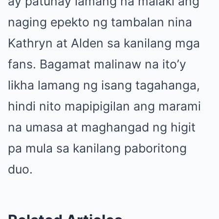
ay patunay lamang na malaki ang
naging epekto ng tambalan nina
Kathryn at Alden sa kanilang mga
fans. Bagamat malinaw na ito’y
likha lamang ng isang tagahanga,
hindi nito mapipigilan ang marami
na umasa at maghangad ng higit
pa mula sa kanilang paboritong
duo.