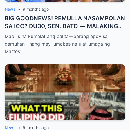
News
•
9 months ago
BIG GOODNEWS! REMULLA NASAMPOLAN
SA ICC? DU30, SEN. BATO — MALAKING
PASABOG! “INTERIM RELEASE,” TOTOO
Mabilis na kumalat ang balita—parang apoy sa
BA?
damuhan—nang may lumabas na ulat umaga ng
Martes:…
News
•
9 months ago