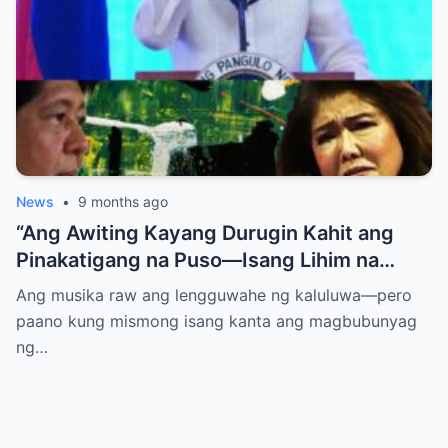
News
•
9 months ago
“Ang Awiting Kayang Durugin Kahit ang
Pinakatigang na Puso—Isang Lihim na
Himig na Maglalantad ng Sakit,
Ang musika raw ang lengguwahe ng kaluluwa—pero
Pagkakawatak, at mga Kapatid na
paano kung mismong isang kanta ang magbubunyag
Nakalimot Magmahal
ng…