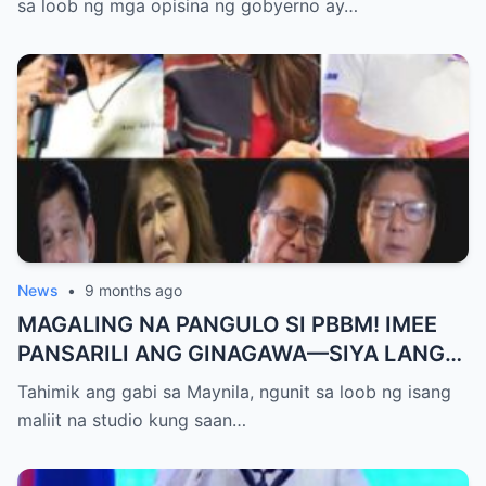
sa loob ng mga opisina ng gobyerno ay…
News
•
9 months ago
MAGALING NA PANGULO SI PBBM! IMEE
PANSARILI ANG GINAGAWA—SIYA LANG
ANG MAKIKINABANG! — SAL PANELO
Tahimik ang gabi sa Maynila, ngunit sa loob ng isang
maliit na studio kung saan…