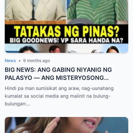
News
•
9 months ago
BIG NEWS: ANG GABING NIYANIG NG
PALASYO — ANG MISTERYOSONG
PAGLIPAD NG ISANG JUNYOR AT ANG
Hindi pa man sumisikat ang araw, nag-uunahang
DUMULOG NA LIHIM NINA PINGKY AT
kumalat sa social media ang maiinit na bulung-
KLER
bulungan:…