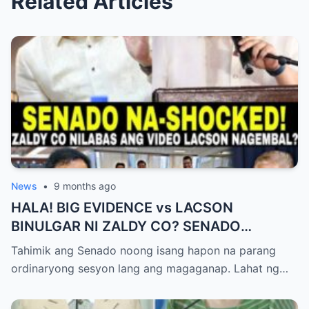
Related Articles
News
•
9 months ago
HALA! BIG EVIDENCE vs LACSON
BINULGAR NI ZALDY CO? SENADO
NASHOCK SA SIKRETO NA KINABAHAN
Tahimik ang Senado noong isang hapon na parang
PAti SI SOTTO!
ordinaryong sesyon lang ang magaganap. Lahat ng…