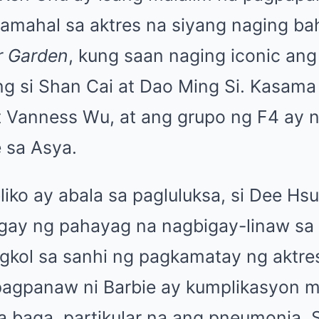
amahal sa aktres na siyang naging ba
r Garden
, kung saan naging iconic ang
ng si Shan Cai at Dao Ming Si. Kasama 
at Vanness Wu, at ang grupo ng F4 ay 
 sa Asya.
ko ay abala sa pagluluksa, si Dee Hsu
igay ng pahayag na nagbigay-linaw s
gkol sa sanhi ng pagkamatay ng aktre
pagpanaw ni Barbie ay kumplikasyon m
a baga, partikular na ang pneumonia. 