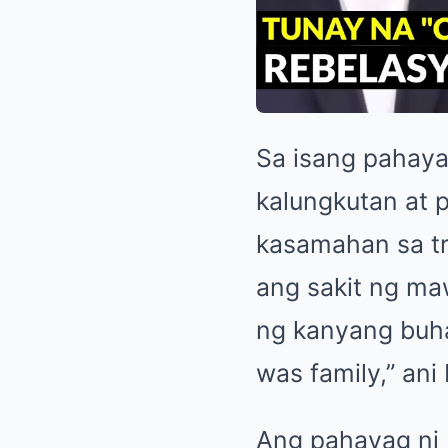
Sa isang pahayag
kalungkutan at 
kasamahan sa tr
ang sakit ng ma
ng kanyang buhay
was family,” ani
Ang pahayag ni