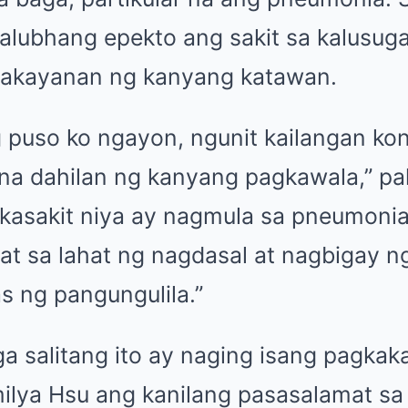
lubhang epekto ang sakit sa kalusugan
o nakayanan ng kanyang katawan.
 puso ko ngayon, ngunit kailangan ko
 na dahilan ng kanyang pagkawala,” p
asakit niya ay nagmula sa pneumonia, 
at sa lahat ng nagdasal at nagbigay n
s ng pangungulila.”
 salitang ito ay naging isang pagkak
milya Hsu ang kanilang pasasalamat s