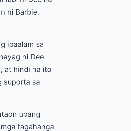
 ni Barbie,
ng ipaalam sa
ahayag ni Dee
at hindi na ito
g suporta sa
ataon upang
a mga tagahanga