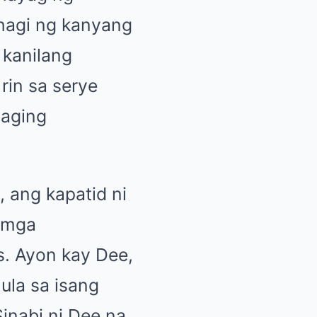
hagi ng kanyang
 kanilang
rin sa serye
naging
, ang kapatid ni
a mga
s. Ayon kay Dee,
ula sa isang
Sinabi ni Dee na