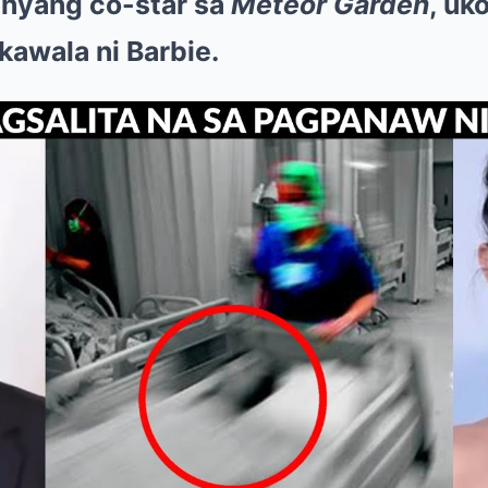
anyang co-star sa
Meteor Garden
, uk
awala ni Barbie.