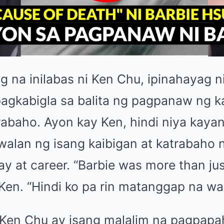
 na inilabas ni Ken Chu, ipinahayag n
pagkabigla sa balita ng pagpanaw ng 
abaho. Ayon kay Ken, hindi niya kaya
walan ng isang kaibigan at katrabaho 
 at career. “Barbie was more than jus
 Ken. “Hindi ko pa rin matanggap na wal
 Ken Chu ay isang malalim na pagpap