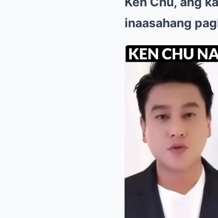
Ken Chu, ang k
inaasahang pagk