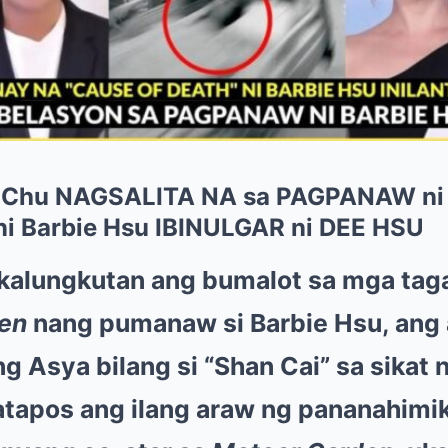
 Chu NAGSALITA NA sa PAGPANAW ni
ni Barbie Hsu IBINULGAR ni DEE HSU
 kalungkutan ang bumalot sa mga ta
en
nang pumanaw si Barbie Hsu, ang 
g Asya bilang si “Shan Cai” sa sikat
tapos ang ilang araw ng pananahimik,