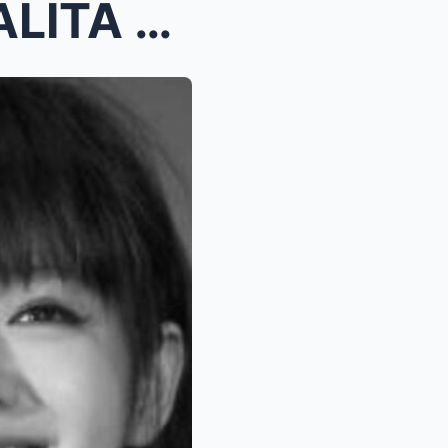
SH0CKING: Ken Chu NAGSALITA NA sa PAGPANAW ni BARB...