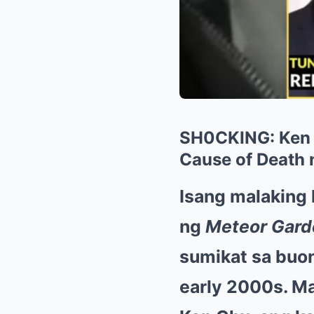
SH0CKING: Ken
Cause of Death 
Isang malaking
ng
Meteor Gard
sumikat sa buon
early 2000s. Ma