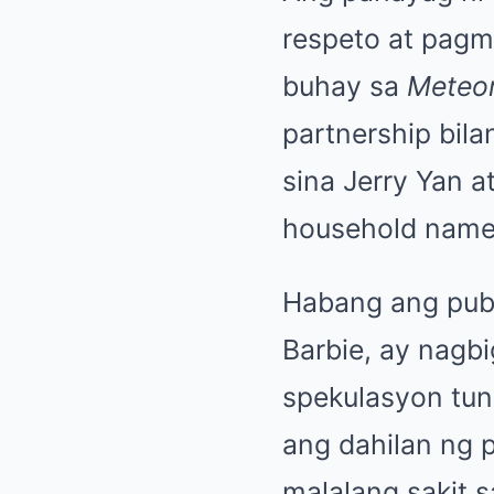
respeto at pagm
buhay sa
Meteo
partnership bila
sina Jerry Yan 
household name
Habang ang publi
Barbie, ay nagb
spekulasyon tun
ang dahilan ng 
malalang sakit s