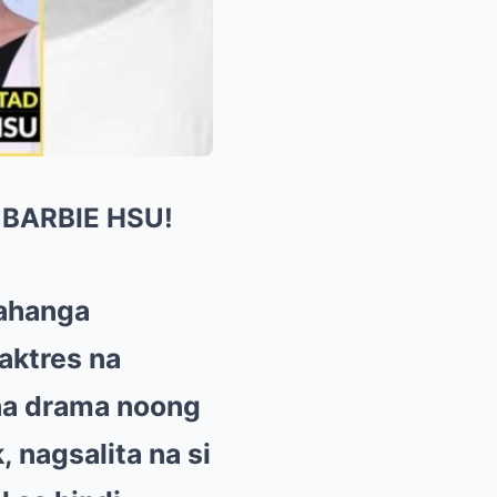
 BARBIE HSU!
gahanga
aktres na
 na drama noong
 nagsalita na si