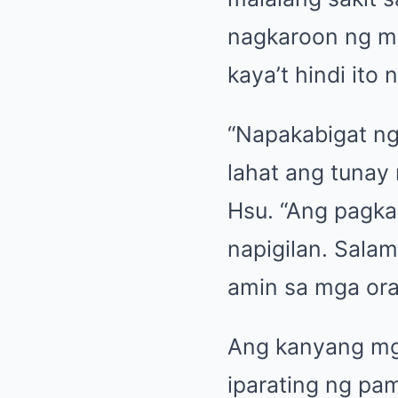
nagkaroon ng ma
kaya’t hindi it
“Napakabigat ng
lahat ang tunay
Hsu. “Ang pagkak
napigilan. Salam
amin sa mga ora
Ang kanyang mga
iparating ng pa