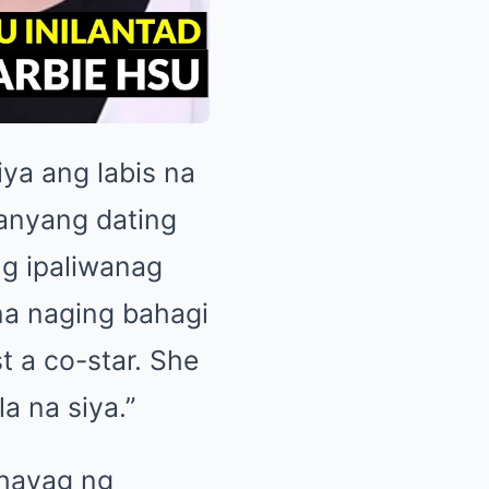
iya ang labis na
kanyang dating
ng ipaliwanag
na naging bahagi
t a co-star. She
a na siya.”
ahayag ng