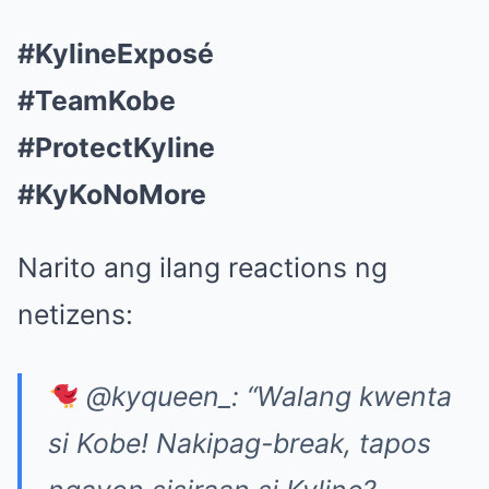
#KylineExposé
#TeamKobe
#ProtectKyline
#KyKoNoMore
Narito ang ilang reactions ng
netizens:
@kyqueen_: “Walang kwenta
si Kobe! Nakipag-break, tapos