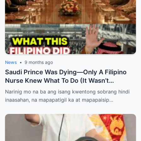
News
•
9 months ago
Saudi Prince Was Dying—Only A Filipino
Nurse Knew What To Do (It Wasn’t
Medicine)
Narinig mo na ba ang isang kwentong sobrang hindi
inaasahan, na mapapatigil ka at mapapaisip…