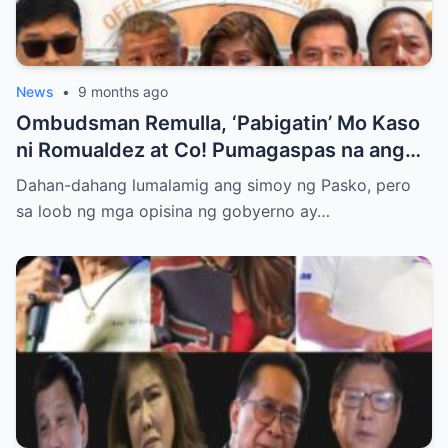
News
•
9 months ago
Ombudsman Remulla, ‘Pabigatin’ Mo Kaso
ni Romualdez at Co! Pumagaspas na ang
Pangulo—pero bakit malamya?
Dahan-dahang lumalamig ang simoy ng Pasko, pero
sa loob ng mga opisina ng gobyerno ay…