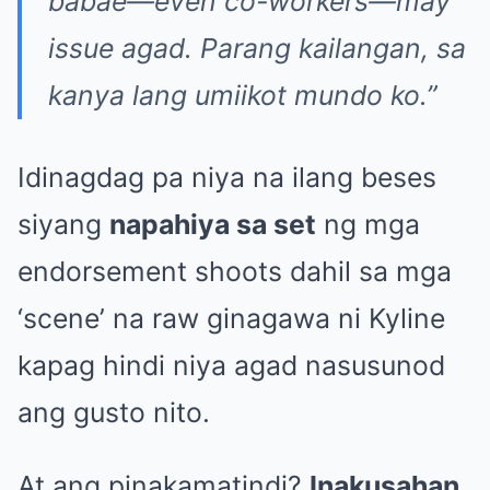
babae—even co-workers—may
issue agad. Parang kailangan, sa
kanya lang umiikot mundo ko.”
Idinagdag pa niya na ilang beses
siyang
napahiya sa set
ng mga
endorsement shoots dahil sa mga
‘scene’ na raw ginagawa ni Kyline
kapag hindi niya agad nasusunod
ang gusto nito.
At ang pinakamatindi?
Inakusahan