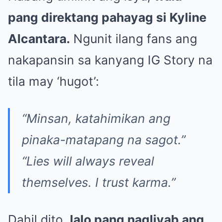
pang direktang pahayag si Kyline
Alcantara.
Ngunit ilang fans ang
nakapansin sa kanyang IG Story na
tila may ‘hugot’:
“Minsan, katahimikan ang
pinaka-matapang na sagot.”
“Lies will always reveal
themselves. I trust karma.”
Dahil dito,
lalo pang nagliyab ang