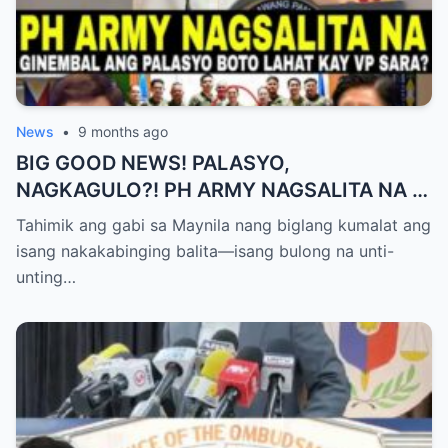
News
•
9 months ago
BIG GOOD NEWS! PALASYO,
NAGKAGULO?! PH ARMY NAGSALITA NA —
BOTO LAHAT KAY VP SARA BILANG NEXT
Tahimik ang gabi sa Maynila nang biglang kumalat ang
PRESIDENT?
isang nakakabinging balita—isang bulong na unti-
unting…