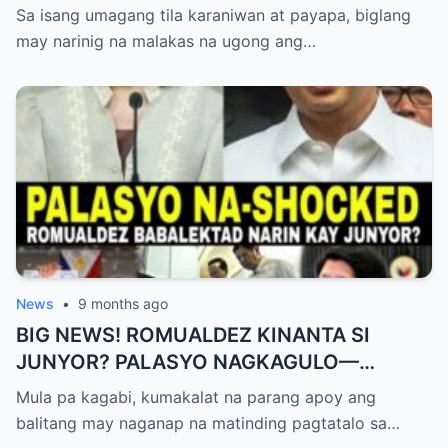
NAGHAHAKOT?!
Sa isang umagang tila karaniwan at payapa, biglang
may narinig na malakas na ugong ang…
News
•
9 months ago
BIG NEWS! ROMUALDEZ KINANTA SI
JUNYOR? PALASYO NAGKAGULO—
OMBUDSMAN NA-SHOCKED?
Mula pa kagabi, kumakalat na parang apoy ang
balitang may naganap na matinding pagtatalo sa…