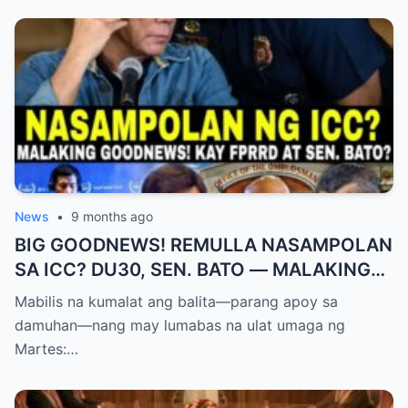
News
•
9 months ago
BIG GOODNEWS! REMULLA NASAMPOLAN
SA ICC? DU30, SEN. BATO — MALAKING
PASABOG! “INTERIM RELEASE,” TOTOO
Mabilis na kumalat ang balita—parang apoy sa
BA?
damuhan—nang may lumabas na ulat umaga ng
Martes:…