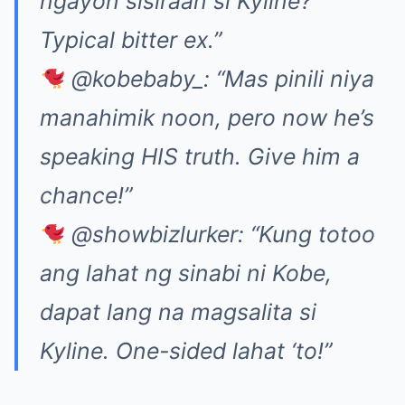
ngayon sisiraan si Kyline?
Typical bitter ex.”
@kobebaby_: “Mas pinili niya
manahimik noon, pero now he’s
speaking HIS truth. Give him a
chance!”
@showbizlurker: “Kung totoo
ang lahat ng sinabi ni Kobe,
dapat lang na magsalita si
Kyline. One-sided lahat ‘to!”