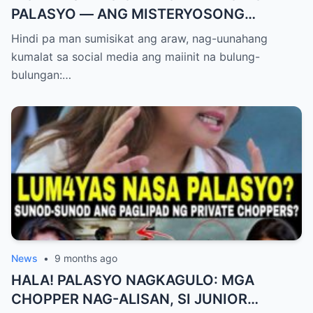
PALASYO — ANG MISTERYOSONG
PAGLIPAD NG ISANG JUNYOR AT ANG
Hindi pa man sumisikat ang araw, nag-uunahang
DUMULOG NA LIHIM NINA PINGKY AT
kumalat sa social media ang maiinit na bulung-
KLER
bulungan:…
News
•
9 months ago
HALA! PALASYO NAGKAGULO: MGA
CHOPPER NAG-ALISAN, SI JUNIOR