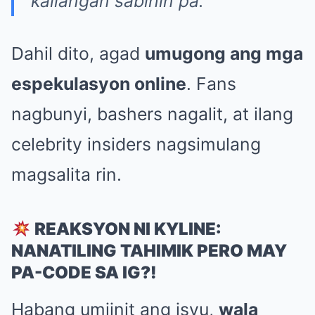
kailangan sabihin pa.”
Dahil dito, agad
umugong ang mga
espekulasyon online
. Fans
nagbunyi, bashers nagalit, at ilang
celebrity insiders nagsimulang
magsalita rin.
REAKSYON NI KYLINE:
NANATILING TAHIMIK PERO MAY
PA-CODE SA IG?!
Habang umiinit ang isyu,
wala