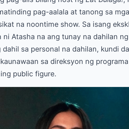
matinding pag-aalala at tanong sa mg
sikat na noontime show. Sa isang eksk
in ni Atasha na ang tunay na dahilan n
g dahil sa personal na dahilan, kundi da
kaunawaan sa direksyon ng programa 
ing public figure.