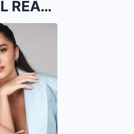
UNVEILED TRUTH: The REAL REASON Atasha Muhlach Lef...