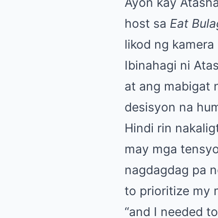
Ayon kay Atasha
host sa
Eat Bula
likod ng kamera
Ibinahagi ni At
at ang mabigat 
desisyon na hum
Hindi rin nakal
may mga tensyon
nagdagdag pa ng 
to prioritize my
“and I needed t