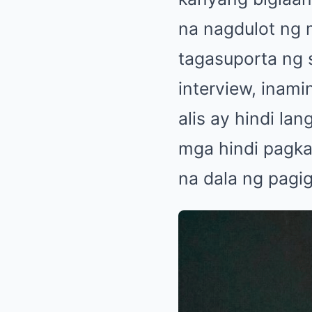
na nagdulot ng 
tagasuporta ng 
interview, inam
alis ay hindi lan
mga hindi pagka
na dala ng pagig