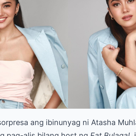
sorpresa ang ibinunyag ni Atasha Muh
g pag-alis bilang host ng
Eat Bulaga!
,