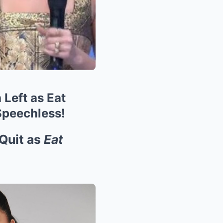
eft as Eat
Speechless!
Quit as
Eat