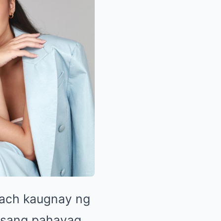
lach kaugnay ng
 isang pahayag