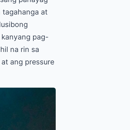
a tagahanga at
lusibong
g kanyang pag-
hil na rin sa
at ang pressure