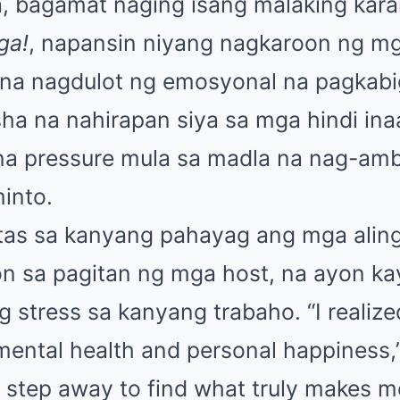
, bagamat naging isang malaking kar
ga!
, napansin niyang nagkaroon ng m
 na nagdulot ng emosyonal na pagkabi
asha na nahirapan siya sa mga hindi i
na pressure mula sa madla na nag-am
into.
igtas sa kanyang pahayag ang mga ali
 sa pagitan ng mga host, na ayon ka
stress sa kanyang trabaho. “I realize
 mental health and personal happiness,
o step away to find what truly makes m