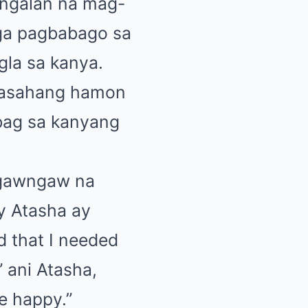
angalan na mag-
ga pagbabago sa
gla sa kanya.
naasahang hamon
bag sa kanyang
ngawngaw na
y Atasha ay
d that I needed
” ani Atasha,
e happy.”