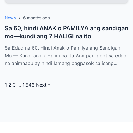
News
•
6 months ago
Sa 60, hindi ANAK o PAMILYA ang sandigan
mo—kundi ang 7 HALIGI na ito
Sa Edad na 60, Hindi Anak o Pamilya ang Sandigan
Mo — Kundi ang 7 Haligi na Ito Ang pag-abot sa edad
na animnapu ay hindi lamang pagpasok sa isang...
Posts
1
2
3
…
1,546
Next »
navigation