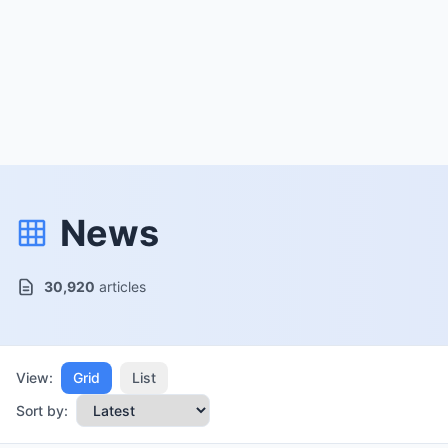
News
30,920
articles
View:
Grid
List
Sort by: