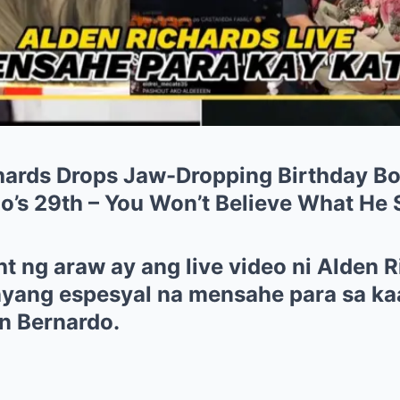
ards Drops Jaw-Dropping Birthday Bo
o’s 29th – You Won’t Believe What He 
ht ng araw ay ang live video ni Alden 
nyang espesyal na mensahe para sa k
yn Bernardo.