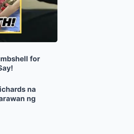
mbshell for
Say!
Richards na
aarawan ng