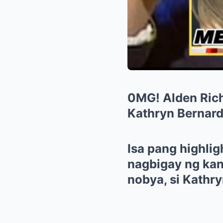
0MG! Alden Rich
Kathryn Bernard
Isa pang highlig
nagbigay ng ka
nobya, si Kathr