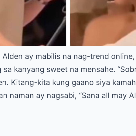
i Alden ay mabilis na nag-trend online
g sa kanyang sweet na mensahe. “Sobr
en. Kitang-kita kung gaano siya kamah
lan naman ay nagsabi, “Sana all may A