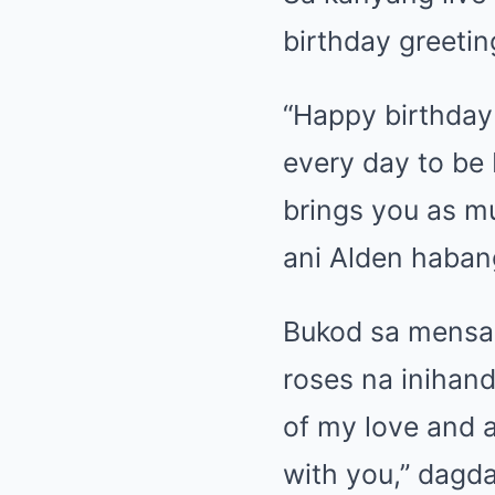
birthday greeti
“Happy birthday 
every day to be 
brings you as m
ani Alden haban
Bukod sa mensah
roses na inihand
of my love and a
with you,” dagda