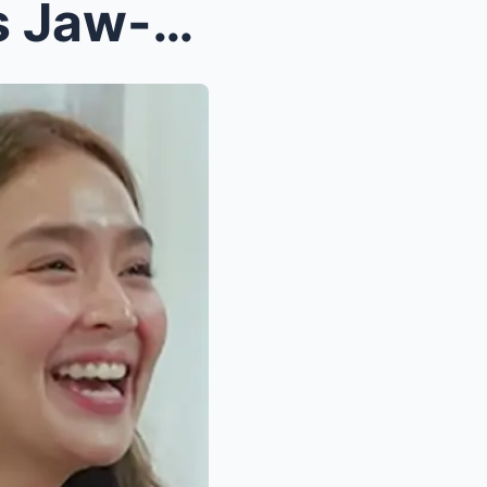
0MG! Alden Richards Drops Jaw-Dropping Birthday Bo...