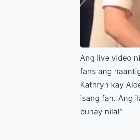
Ang live video n
fans ang naanti
Kathryn kay Ald
isang fan. Ang i
buhay nila!”