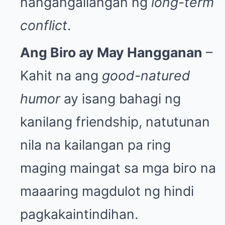
nangangailangan ng
long-term
conflict
.
Ang Biro ay May Hangganan
–
Kahit na ang
good-natured
humor
ay isang bahagi ng
kanilang friendship, natutunan
nila na kailangan pa ring
maging maingat sa mga biro na
maaaring magdulot ng hindi
pagkakaintindihan.