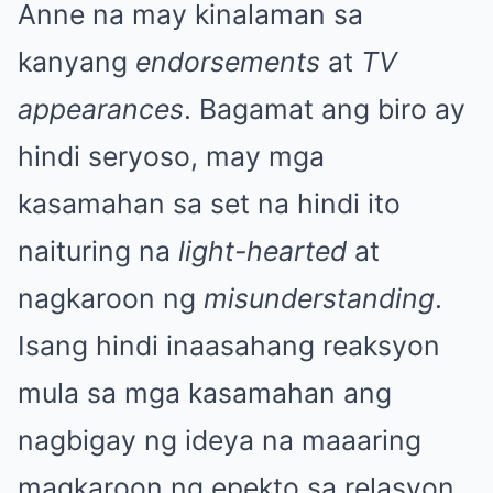
Anne na may kinalaman sa
kanyang
endorsements
at
TV
appearances
. Bagamat ang biro ay
hindi seryoso, may mga
kasamahan sa set na hindi ito
naituring na
light-hearted
at
nagkaroon ng
misunderstanding
.
Isang hindi inaasahang reaksyon
mula sa mga kasamahan ang
nagbigay ng ideya na maaaring
magkaroon ng epekto sa relasyon