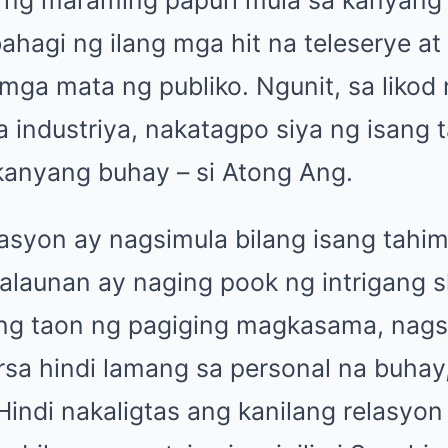
 ng maraming papuri mula sa kanyang
ahagi ng ilang mga hit na teleserye at p
 mga mata ng publiko. Ngunit, sa likod
sa industriya, nakatagpo siya ng isang 
anyang buhay – si Atong Ang.
asyon ay nagsimula bilang isang tahim
alaunan ay naging pook ng intrigang 
ng taon ng pagiging magkasama, nagsi
a hindi lamang sa personal na buhay,
 Hindi nakaligtas ang kanilang relasy