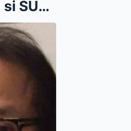
ATONG ANG, IPINAKUL0NG si SUNSHINE CRUZ! Sunshine ...