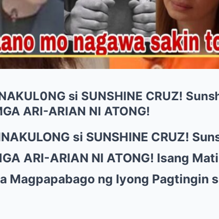
INAKUL0NG si SUNSHINE CRUZ! Sunsh
GA ARI-ARIAN NI ATONG!
INAKULONG si SUNSHINE CRUZ! Suns
GA ARI-ARIAN NI ATONG! Isang Mati
na Magpapabago ng Iyong Pagtingin s