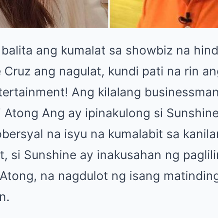
 balita ang kumalat sa showbiz na hin
 Cruz ang nagulat, kundi pati na rin a
ntertainment! Ang kilalang businessman
 Atong Ang ay ipinakulong si Sunshin
bersyal na isyu na kumalabit sa kanil
, si Sunshine ay inakusahan ng paglil
 Atong, na nagdulot ng isang matinding
n.