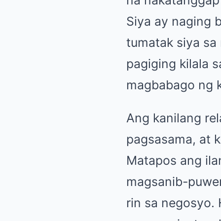
na nakatanggap
Siya ay naging b
tumatak siya sa
pagiging kilala 
magbabago ng k
Ang kanilang rel
pagsasama, at k
Matapos ang ila
magsanib-puwers
rin sa negosyo.