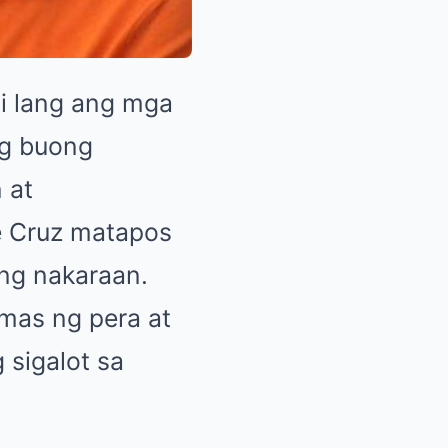
di lang ang mga
ng buong
 at
e Cruz matapos
ang nakaraan.
imas ng pera at
 sigalot sa