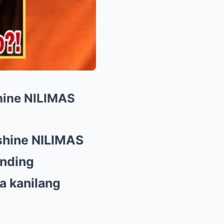
ine NILIMAS
hine NILIMAS
nding
a kanilang