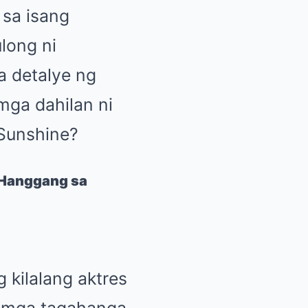
 sa isang
long ni
a detalye ng
mga dahilan ni
Sunshine?
n Hanggang sa
 kilalang aktres