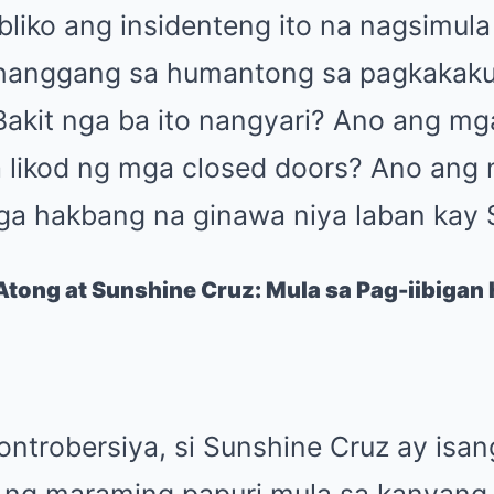
liko ang insidenteng ito na nagsimula
 hanggang sa humantong sa pagkakaku
Bakit nga ba ito nangyari? Ano ang mg
 likod ng mga closed doors? Ano ang 
a hakbang na ginawa niya laban kay 
Atong at Sunshine Cruz: Mula sa Pag-iibiga
trobersiya, si Sunshine Cruz ay isang