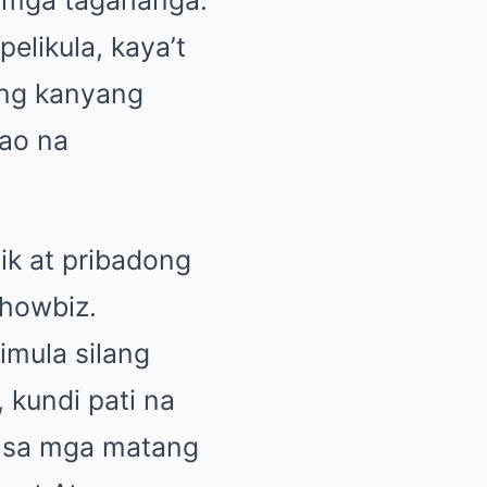
 mga tagahanga.
elikula, kaya’t
 ng kanyang
tao na
ik at pribadong
showbiz.
mula silang
 kundi pati na
on sa mga matang