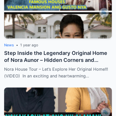
News
•
1 year ago
Step Inside the Legendary Original Home
of Nora Aunor – Hidden Corners and
Untold Memories Finally Revealed!
Nora House Tour – Let’s Explore Her Original Home!!!
(VIDEO)
(VIDEO) In an exciting and heartwarming…