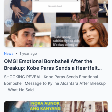
News
•
1 year ago
OMG! Emotional Bombshell After the
Breakup: Kobe Paras Sends a Heartfelt
Message to Kyline Alcantara – His Words
SHOCKING REVEAL! Kobe Paras Sends Emotional
Will Leave You Stunned and Speechless!
Bombshell Message to Kyline Alcantara After Breakup
—What He Said…