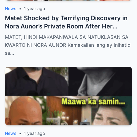
News
•
1 year ago
Matet Shocked by Terrifying Discovery in
Nora Aunor’s Private Room After Her
De@th – The Whole Family Stunned by the
MATET, HINDI MAKAPANIWALA SA NATUKLASAN SA
Unthinkable!
KWARTO NI NORA AUNOR Kamakailan lang ay inihatid
sa…
News
•
1 year ago