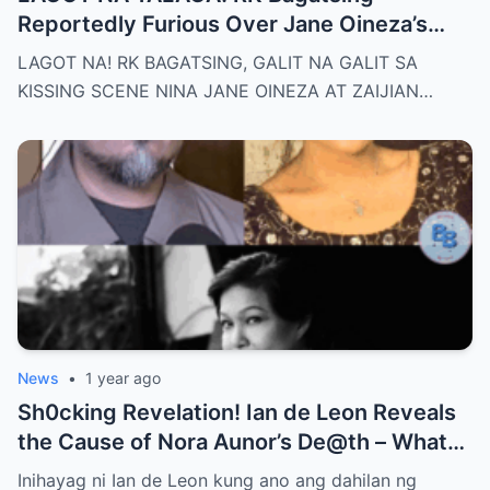
Reportedly Furious Over Jane Oineza’s
Ki$$ing Scene with Zaijian Jaranilla —
LAGOT NA! RK BAGATSING, GALIT NA GALIT SA
Tension Rises Behind the Scenes as Fans
KISSING SCENE NINA JANE OINEZA AT ZAIJIAN…
Ask: Is This Just Acting, or Did It Cross a
Line for the Real-Life Couple?
News
•
1 year ago
Sh0cking Revelation! Ian de Leon Reveals
the Cause of Nora Aunor’s De@th – What
Hidden Truth Lies Behind the Passing of a
Inihayag ni Ian de Leon kung ano ang dahilan ng