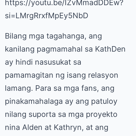
https://youtu.be/IZvMmadDDEw?
si=LMrgRrxfMpEy5NbD
Bilang mga tagahanga, ang
kanilang pagmamahal sa KathDen
ay hindi nasusukat sa
pamamagitan ng isang relasyon
lamang. Para sa mga fans, ang
pinakamahalaga ay ang patuloy
nilang suporta sa mga proyekto
nina Alden at Kathryn, at ang