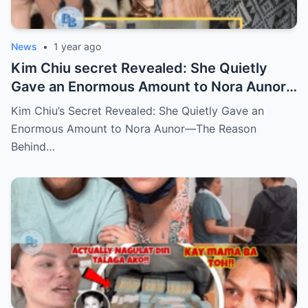
News
•
1 year ago
Kim Chiu secret Revealed: She Quietly
Gave an Enormous Amount to Nora Aunor
—The Reason Behind It Will Break Your
Kim Chiu’s Secret Revealed: She Quietly Gave an
Heart!
Enormous Amount to Nora Aunor—The Reason
Behind…