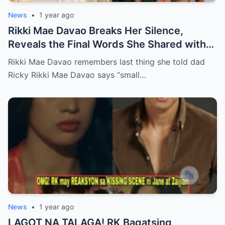
News
•
1 year ago
Rikki Mae Davao Breaks Her Silence,
Reveals the Final Words She Shared with
Her Father Ricky Davao Before His Passing
Rikki Mae Davao remembers last thing she told dad
— A Tearful Memory That Continues to
Ricky Rikki Mae Davao says “small…
Haunt and Heal, and the Powerful
Message Behind Their Last Conversation
News
•
1 year ago
LAGOT NA TALAGA! RK Bagatsing