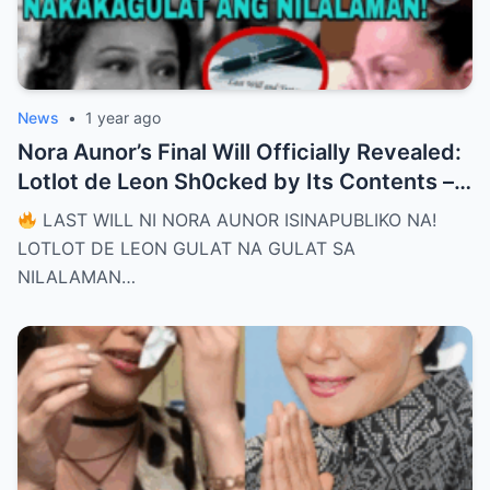
News
•
1 year ago
Nora Aunor’s Final Will Officially Revealed:
Lotlot de Leon Sh0cked by Its Contents –
What Did She See That Left Her
LAST WILL NI NORA AUNOR ISINAPUBLIKO NA!
Completely Speechless?
LOTLOT DE LEON GULAT NA GULAT SA
NILALAMAN…