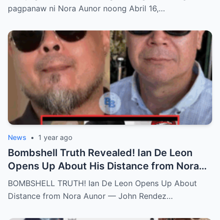
Legend?
pagpanaw ni Nora Aunor noong Abril 16,…
News
•
1 year ago
Bombshell Truth Revealed! Ian De Leon
Opens Up About His Distance from Nora
Aunor – John Rendez Accused of Causing
BOMBSHELL TRUTH! Ian De Leon Opens Up About
an Irreparable Rift in the Family!
Distance from Nora Aunor — John Rendez…