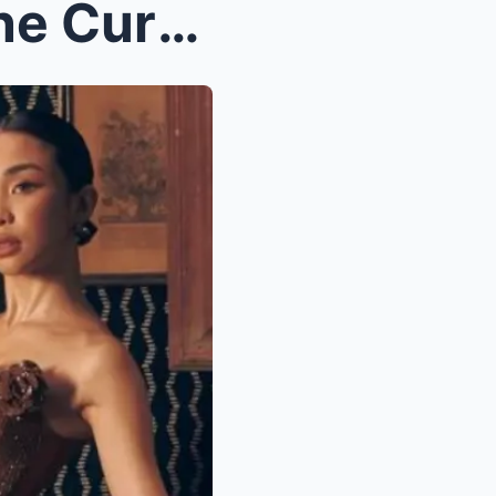
FASHION SHOWDOWN: Anne Curtis Steals the Spotlight...