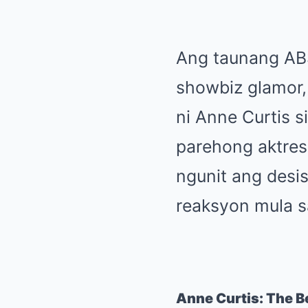
Ang taunang ABS
showbiz glamor,
ni Anne Curtis s
parehong aktres
ngunit ang desi
reaksyon mula sa
Anne Curtis: The 