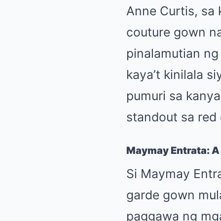
Anne Curtis, sa
couture gown na
pinalamutian ng
kaya’t kinilala 
pumuri sa kanyan
standout sa red 
Maymay Entrata: A 
Si Maymay Entra
garde gown mula
paggawa ng mga