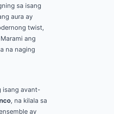
gning sa isang
ang aura ay
dernong twist,
n. Marami ang
ma na naging
 isang avant-
inco
, na kilala sa
 ensemble ay