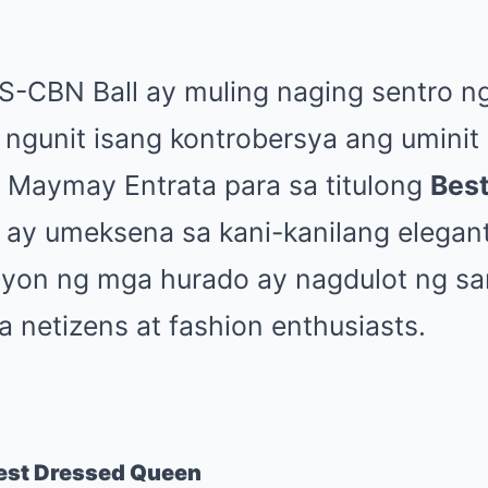
-CBN Ball ay muling naging sentro ng
 ngunit isang kontrobersya ang uminit
i Maymay Entrata para sa titulong
Bes
 ay umeksena sa kani-kanilang elega
syon ng mga hurado ay nagdulot ng sar
 netizens at fashion enthusiasts.
Best Dressed Queen