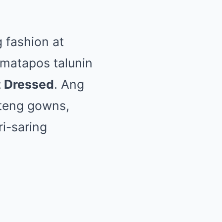
 fashion at
 matapos talunin
t Dressed
. Ang
nteng gowns,
i-saring