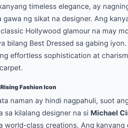
 kanyang timeless elegance, ay nagnin
 gawa ng sikat na designer. Ang kany
 classic Hollywood glamour na may mo
siya bilang Best Dressed sa gabing iyo
g effortless sophistication at charis
carpet.
Rising Fashion Icon
ta naman ay hindi nagpahuli, suot ang
 sa kilalang designer na si
Michael C
 world-class creations. Ang kanyang