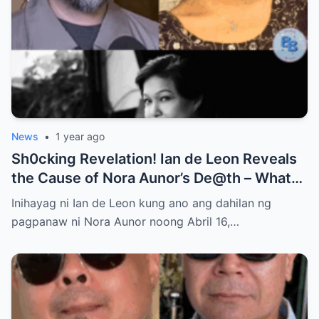
News
•
1 year ago
Sh0cking Revelation! Ian de Leon Reveals
the Cause of Nora Aunor’s De@th – What
Hidden Truth Lies Behind the Passing of a
Inihayag ni Ian de Leon kung ano ang dahilan ng
Legend?
pagpanaw ni Nora Aunor noong Abril 16,…