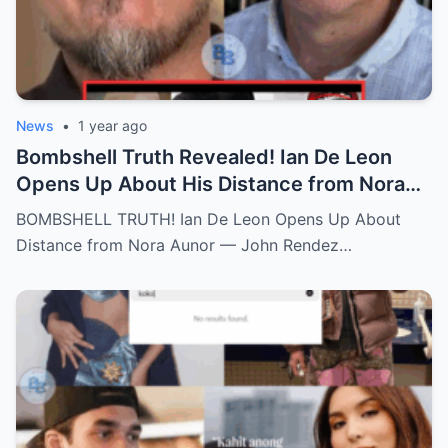
News
•
1 year ago
Bombshell Truth Revealed! Ian De Leon
Opens Up About His Distance from Nora
Aunor – John Rendez Accused of Causing
BOMBSHELL TRUTH! Ian De Leon Opens Up About
an Irreparable Rift in the Family!
Distance from Nora Aunor — John Rendez…