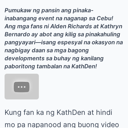
Pumukaw ng pansin ang pinaka-
inabangang event na naganap sa Cebu!
Ang mga fans ni Alden Richards at Kathryn
Bernardo ay abot ang kilig sa pinakahuling
pangyayari—isang espesyal na okasyon na
nagbigay daan sa mga bagong
developments sa buhay ng kanilang
paboritong tambalan na KathDen!
Kung fan ka ng KathDen at hindi
mo pa napanood ang buong video