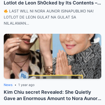
Lotlot de Leon Sh0cked by Its Contents –
What Did She See That Left Her
LAST WILL NI NORA AUNOR ISINAPUBLIKO NA!
Completely Speechless?
LOTLOT DE LEON GULAT NA GULAT SA
NILALAMAN…
News
•
1 year ago
Kim Chiu secret Revealed: She Quietly
Gave an Enormous Amount to Nora Aunor
—The Reason Behind It Will Break Your