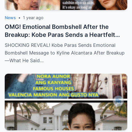
News
•
1 year ago
OMG! Emotional Bombshell After the
Breakup: Kobe Paras Sends a Heartfelt
Message to Kyline Alcantara – His Words
SHOCKING REVEAL! Kobe Paras Sends Emotional
Will Leave You Stunned and Speechless!
Bombshell Message to Kyline Alcantara After Breakup
—What He Said…