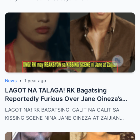
Haunt and Heal, and the Powerful
Message Behind Their Last Conversation
News
•
1 year ago
LAGOT NA TALAGA! RK Bagatsing
Reportedly Furious Over Jane Oineza’s
Ki$$ing Scene with Zaijian Jaranilla —
LAGOT NA! RK BAGATSING, GALIT NA GALIT SA
Tension Rises Behind the Scenes as Fans
KISSING SCENE NINA JANE OINEZA AT ZAIJIAN…
Ask: Is This Just Acting, or Did It Cross a
Line for the Real-Life Couple?