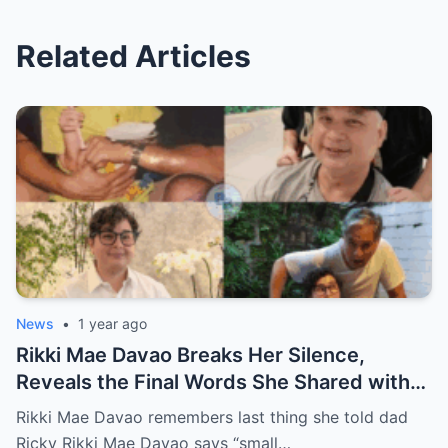
Related Articles
News
•
1 year ago
Rikki Mae Davao Breaks Her Silence,
Reveals the Final Words She Shared with
Her Father Ricky Davao Before His Passing
Rikki Mae Davao remembers last thing she told dad
— A Tearful Memory That Continues to
Ricky Rikki Mae Davao says “small…