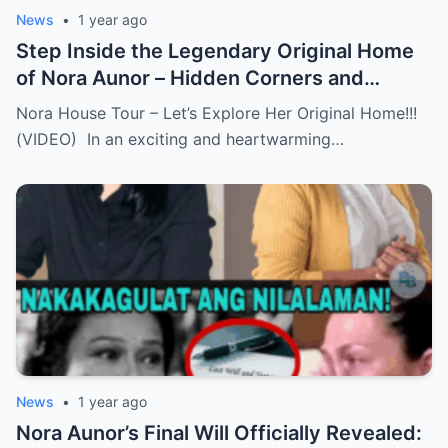
News
•
1 year ago
Step Inside the Legendary Original Home
of Nora Aunor – Hidden Corners and
Untold Memories Finally Revealed!
Nora House Tour – Let’s Explore Her Original Home!!!
(VIDEO)
(VIDEO) In an exciting and heartwarming…
News
•
1 year ago
Nora Aunor’s Final Will Officially Revealed: