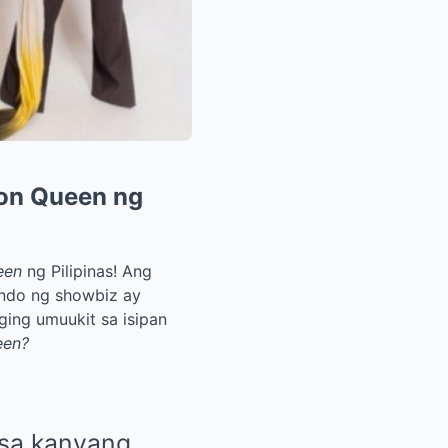
ion Queen ng
een
ng Pilipinas! Ang
do ng showbiz ay
ging umuukit sa isipan
een?
 sa kanyang