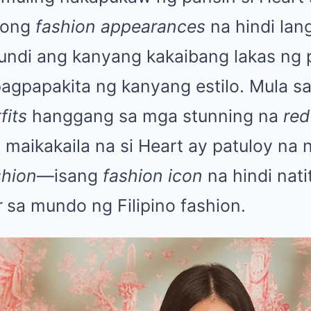
gong
fashion appearances
na hindi lan
kundi ang kanyang kakaibang lakas ng 
agpapakita ng kanyang estilo. Mula s
fits
hanggang sa mga stunning na
red
di maikakaila na si Heart ay patuloy n
shion
—isang
fashion icon
na hindi nati
r
sa mundo ng Filipino fashion.