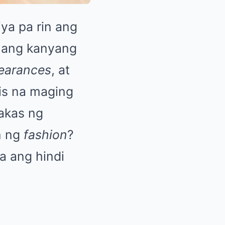
ya pa rin ang
 ang kanyang
pearances
, at
is na maging
lakas ng
n ng
fashion
?
a ang hindi