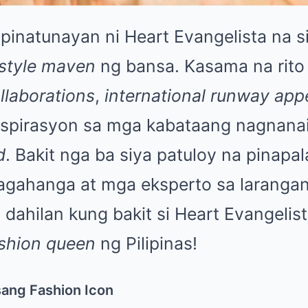
pinatunayan ni Heart Evangelista na si
style maven
ng bansa. Kasama na rito
llaborations
,
international runway ap
nspirasyon sa mga kabataang nagnana
d
. Bakit nga ba siya patuloy na pinapa
agahanga at mga eksperto sa laranga
dahilan kung bakit si Heart Evangelist
shion queen
ng Pilipinas!
ang Fashion Icon