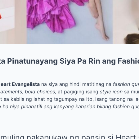
ta Pinatunayang Siya Pa Rin ang Fash
eart Evangelista
na siya ang hindi matitinag na
fashion qu
tatements
,
bold choices
, at pagiging isang
style icon
sa mun
 sa kabila ng lahat ng tagumpay na ito, isang tanong na la
 ba niya pinanatili ang kanyang kaharian bilang fashion qu
muling nakapukaw ng pansin si Heart