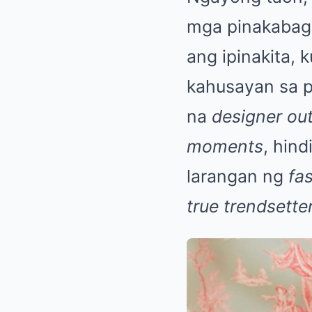
mga pinakaba
ang ipinakita, 
kahusayan sa p
na
designer out
moments
, hin
larangan ng
fa
true trendsette