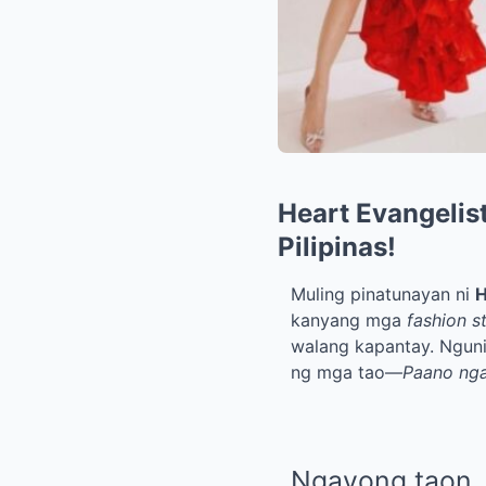
Heart Evangelis
Pilipinas!
Muling pinatunayan ni
H
kanyang mga
fashion s
walang kapantay. Ngunit
ng mga tao—
Paano nga
Ngayong taon, 