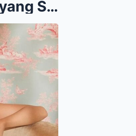
Heart Evangelista Pinatunayang Siya Pa Rin ang Fas...