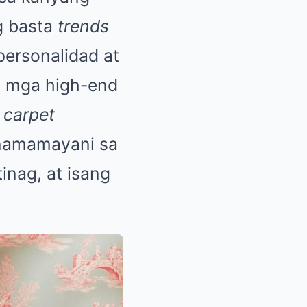
g basta
trends
personalidad at
a mga high-end
 carpet
a namamayani sa
tinag, at isang