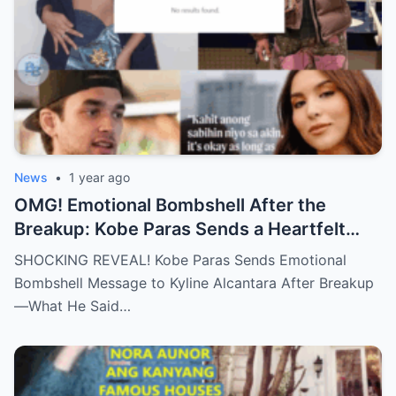
News
•
1 year ago
OMG! Emotional Bombshell After the
Breakup: Kobe Paras Sends a Heartfelt
Message to Kyline Alcantara – His Words
SHOCKING REVEAL! Kobe Paras Sends Emotional
Will Leave You Stunned and Speechless!
Bombshell Message to Kyline Alcantara After Breakup
—What He Said…