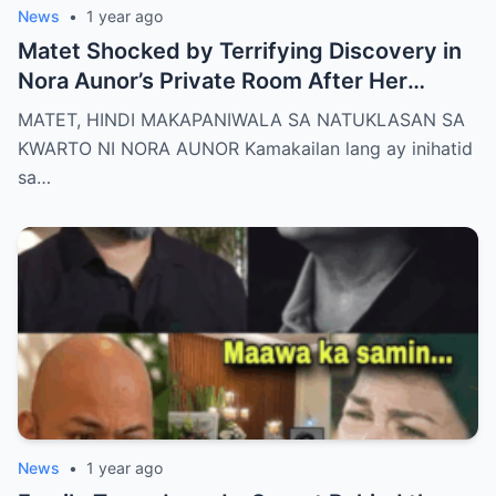
News
•
1 year ago
Matet Shocked by Terrifying Discovery in
Nora Aunor’s Private Room After Her
De@th – The Whole Family Stunned by the
MATET, HINDI MAKAPANIWALA SA NATUKLASAN SA
Unthinkable!
KWARTO NI NORA AUNOR Kamakailan lang ay inihatid
sa…
News
•
1 year ago