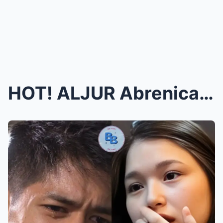
HOT! ALJUR Abrenica Di KiNAYA Mapinta MUKHA ng HAR...