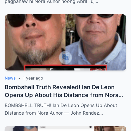
pagpanaw ni Nora Aunor noong Abril 16,…
News
•
1 year ago
Bombshell Truth Revealed! Ian De Leon
Opens Up About His Distance from Nora
Aunor – John Rendez Accused of Causing
BOMBSHELL TRUTH! Ian De Leon Opens Up About
an Irreparable Rift in the Family!
Distance from Nora Aunor — John Rendez…