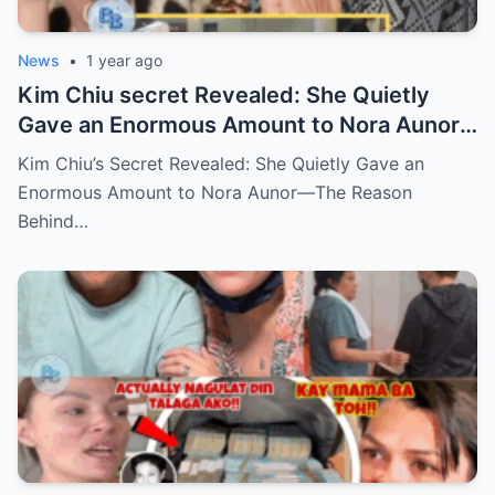
News
•
1 year ago
Kim Chiu secret Revealed: She Quietly
Gave an Enormous Amount to Nora Aunor
—The Reason Behind It Will Break Your
Kim Chiu’s Secret Revealed: She Quietly Gave an
Heart!
Enormous Amount to Nora Aunor—The Reason
Behind…