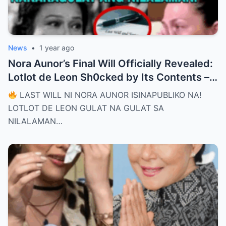
News
•
1 year ago
Nora Aunor’s Final Will Officially Revealed:
Lotlot de Leon Sh0cked by Its Contents –
What Did She See That Left Her
LAST WILL NI NORA AUNOR ISINAPUBLIKO NA!
Completely Speechless?
LOTLOT DE LEON GULAT NA GULAT SA
NILALAMAN…