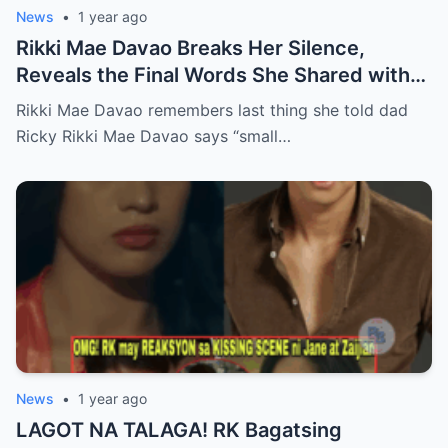
News
•
1 year ago
Rikki Mae Davao Breaks Her Silence,
Reveals the Final Words She Shared with
Her Father Ricky Davao Before His Passing
Rikki Mae Davao remembers last thing she told dad
— A Tearful Memory That Continues to
Ricky Rikki Mae Davao says “small…
Haunt and Heal, and the Powerful
Message Behind Their Last Conversation
News
•
1 year ago
LAGOT NA TALAGA! RK Bagatsing