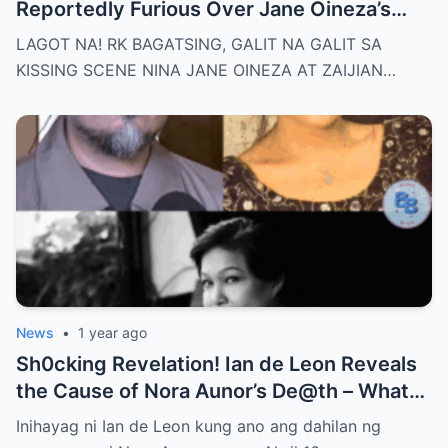
Reportedly Furious Over Jane Oineza’s
Ki$$ing Scene with Zaijian Jaranilla —
LAGOT NA! RK BAGATSING, GALIT NA GALIT SA
Tension Rises Behind the Scenes as Fans
KISSING SCENE NINA JANE OINEZA AT ZAIJIAN…
Ask: Is This Just Acting, or Did It Cross a
Line for the Real-Life Couple?
News
•
1 year ago
Sh0cking Revelation! Ian de Leon Reveals
the Cause of Nora Aunor’s De@th – What
Hidden Truth Lies Behind the Passing of a
Inihayag ni Ian de Leon kung ano ang dahilan ng
Legend?