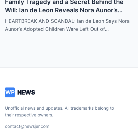
Family Tragedy and a Secret Behind the
Will: Ian de Leon Reveals Nora Aunor’s
Adopted Children Were Written Out of the
HEARTBREAK AND SCANDAL: Ian de Leon Says Nora
Inheritance – ‘Not a Single Centavo!’ – Is
Aunor’s Adopted Children Were Left Out of…
There More to the Story?
NEWS
WP
Unofficial news and updates. All trademarks belong to
their respective owners.
contact@newsjer.com