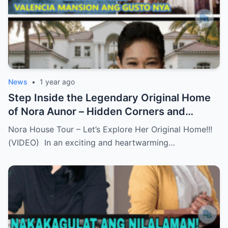
News
•
1 year ago
Step Inside the Legendary Original Home
of Nora Aunor – Hidden Corners and
Untold Memories Finally Revealed!
Nora House Tour – Let’s Explore Her Original Home!!!
(VIDEO)
(VIDEO) In an exciting and heartwarming…