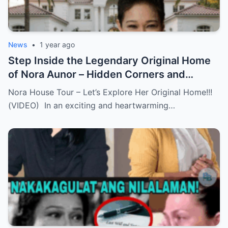
News
•
1 year ago
Step Inside the Legendary Original Home
of Nora Aunor – Hidden Corners and
Untold Memories Finally Revealed!
Nora House Tour – Let’s Explore Her Original Home!!!
(VIDEO)
(VIDEO) In an exciting and heartwarming…