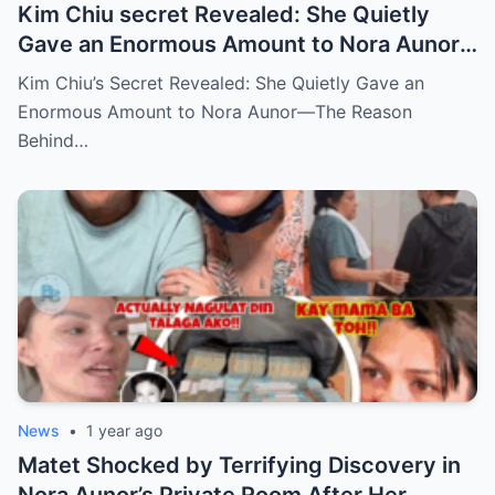
Kim Chiu secret Revealed: She Quietly
Gave an Enormous Amount to Nora Aunor
—The Reason Behind It Will Break Your
Kim Chiu’s Secret Revealed: She Quietly Gave an
Heart!
Enormous Amount to Nora Aunor—The Reason
Behind…
News
•
1 year ago
Matet Shocked by Terrifying Discovery in
Nora Aunor’s Private Room After Her