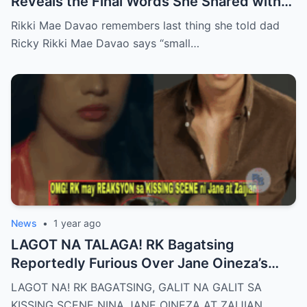
Reveals the Final Words She Shared with
Her Father Ricky Davao Before His Passing
Rikki Mae Davao remembers last thing she told dad
— A Tearful Memory That Continues to
Ricky Rikki Mae Davao says “small…
Haunt and Heal, and the Powerful
Message Behind Their Last Conversation
News
•
1 year ago
LAGOT NA TALAGA! RK Bagatsing
Reportedly Furious Over Jane Oineza’s
Ki$$ing Scene with Zaijian Jaranilla —
LAGOT NA! RK BAGATSING, GALIT NA GALIT SA
Tension Rises Behind the Scenes as Fans
KISSING SCENE NINA JANE OINEZA AT ZAIJIAN…