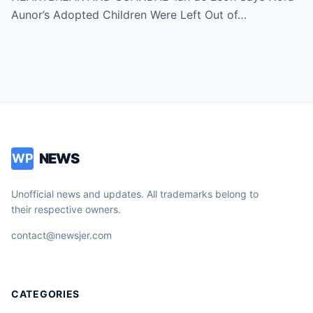
Inheritance – ‘Not a Single Centavo!’ – Is
Aunor’s Adopted Children Were Left Out of…
There More to the Story?
NEWS
WP
Unofficial news and updates. All trademarks belong to
their respective owners.
contact@newsjer.com
CATEGORIES