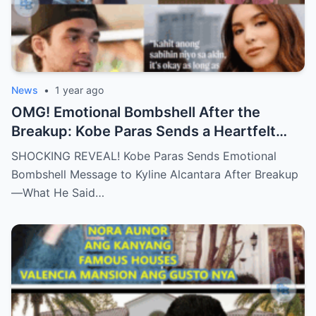
News
•
1 year ago
OMG! Emotional Bombshell After the
Breakup: Kobe Paras Sends a Heartfelt
Message to Kyline Alcantara – His Words
SHOCKING REVEAL! Kobe Paras Sends Emotional
Will Leave You Stunned and Speechless!
Bombshell Message to Kyline Alcantara After Breakup
—What He Said…