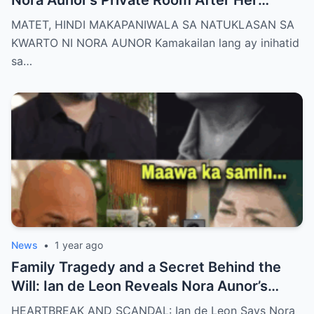
De@th – The Whole Family Stunned by the
MATET, HINDI MAKAPANIWALA SA NATUKLASAN SA
Unthinkable!
KWARTO NI NORA AUNOR Kamakailan lang ay inihatid
sa…
News
•
1 year ago
Family Tragedy and a Secret Behind the
Will: Ian de Leon Reveals Nora Aunor’s
Adopted Children Were Written Out of the
HEARTBREAK AND SCANDAL: Ian de Leon Says Nora