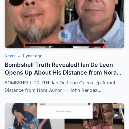
News
•
1 year ago
Bombshell Truth Revealed! Ian De Leon
Opens Up About His Distance from Nora
Aunor – John Rendez Accused of Causing
BOMBSHELL TRUTH! Ian De Leon Opens Up About
an Irreparable Rift in the Family!
Distance from Nora Aunor — John Rendez…