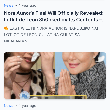
News
•
1 year ago
Nora Aunor’s Final Will Officially Revealed:
Lotlot de Leon Sh0cked by Its Contents –
What Did She See That Left Her
LAST WILL NI NORA AUNOR ISINAPUBLIKO NA!
Completely Speechless?
LOTLOT DE LEON GULAT NA GULAT SA
NILALAMAN…
News
•
1 year ago