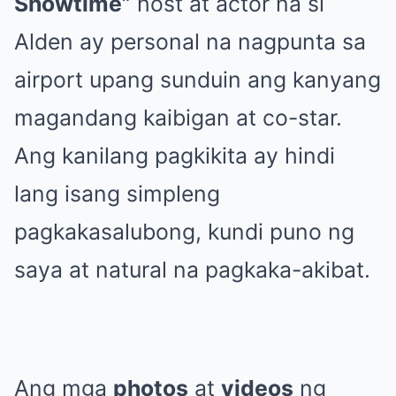
Showtime”
host at actor na si
Alden ay personal na nagpunta sa
airport upang sunduin ang kanyang
magandang kaibigan at co-star.
Ang kanilang pagkikita ay hindi
lang isang simpleng
pagkakasalubong, kundi puno ng
saya at natural na pagkaka-akibat.
Ang mga
photos
at
videos
ng