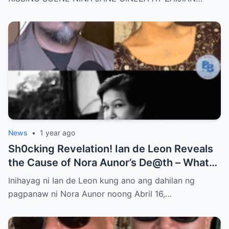
Ask: Is This Just Acting, or Did It Cross a
Line for the Real-Life Couple?
News
•
1 year ago
Sh0cking Revelation! Ian de Leon Reveals
the Cause of Nora Aunor’s De@th – What
Hidden Truth Lies Behind the Passing of a
Inihayag ni Ian de Leon kung ano ang dahilan ng
Legend?
pagpanaw ni Nora Aunor noong Abril 16,…