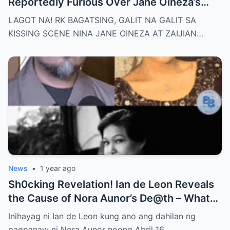
Reportedly Furious Over Jane Oineza’s
Ki$$ing Scene with Zaijian Jaranilla —
LAGOT NA! RK BAGATSING, GALIT NA GALIT SA
Tension Rises Behind the Scenes as Fans
KISSING SCENE NINA JANE OINEZA AT ZAIJIAN…
Ask: Is This Just Acting, or Did It Cross a
Line for the Real-Life Couple?
News
•
1 year ago
Sh0cking Revelation! Ian de Leon Reveals
the Cause of Nora Aunor’s De@th – What
Hidden Truth Lies Behind the Passing of a
Inihayag ni Ian de Leon kung ano ang dahilan ng
Legend?
pagpanaw ni Nora Aunor noong Abril 16,…