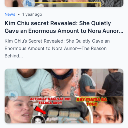
News
•
1 year ago
Kim Chiu secret Revealed: She Quietly
Gave an Enormous Amount to Nora Aunor
—The Reason Behind It Will Break Your
Kim Chiu’s Secret Revealed: She Quietly Gave an
Heart!
Enormous Amount to Nora Aunor—The Reason
Behind…