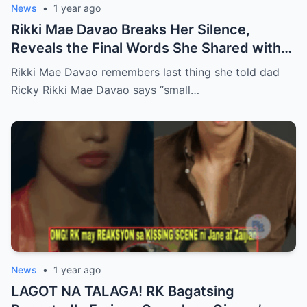
News
•
1 year ago
Rikki Mae Davao Breaks Her Silence,
Reveals the Final Words She Shared with
Her Father Ricky Davao Before His Passing
Rikki Mae Davao remembers last thing she told dad
— A Tearful Memory That Continues to
Ricky Rikki Mae Davao says “small…
Haunt and Heal, and the Powerful
Message Behind Their Last Conversation
News
•
1 year ago
LAGOT NA TALAGA! RK Bagatsing