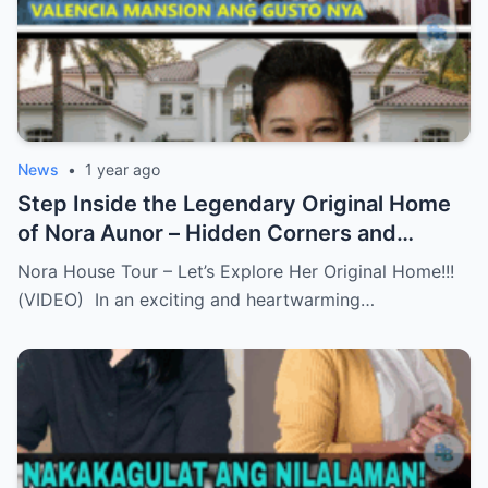
News
•
1 year ago
Step Inside the Legendary Original Home
of Nora Aunor – Hidden Corners and
Untold Memories Finally Revealed!
Nora House Tour – Let’s Explore Her Original Home!!!
(VIDEO)
(VIDEO) In an exciting and heartwarming…