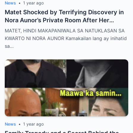
News
•
1 year ago
Matet Shocked by Terrifying Discovery in
Nora Aunor’s Private Room After Her
De@th – The Whole Family Stunned by the
MATET, HINDI MAKAPANIWALA SA NATUKLASAN SA
Unthinkable!
KWARTO NI NORA AUNOR Kamakailan lang ay inihatid
sa…
News
•
1 year ago