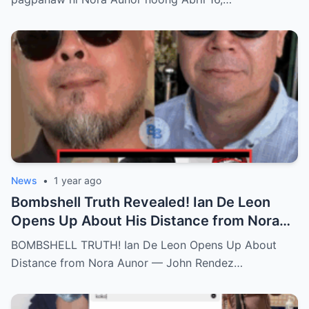
News
•
1 year ago
Bombshell Truth Revealed! Ian De Leon
Opens Up About His Distance from Nora
Aunor – John Rendez Accused of Causing
BOMBSHELL TRUTH! Ian De Leon Opens Up About
an Irreparable Rift in the Family!
Distance from Nora Aunor — John Rendez…