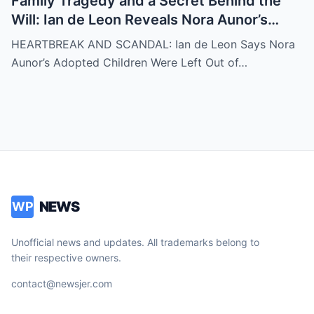
Family Tragedy and a Secret Behind the
Will: Ian de Leon Reveals Nora Aunor’s
Adopted Children Were Written Out of the
HEARTBREAK AND SCANDAL: Ian de Leon Says Nora
Inheritance – ‘Not a Single Centavo!’ – Is
Aunor’s Adopted Children Were Left Out of…
There More to the Story?
NEWS
WP
Unofficial news and updates. All trademarks belong to
their respective owners.
contact@newsjer.com