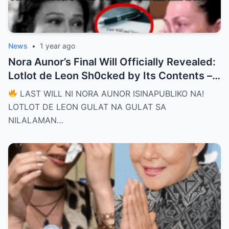
News
•
1 year ago
Nora Aunor’s Final Will Officially Revealed:
Lotlot de Leon Sh0cked by Its Contents –
What Did She See That Left Her
LAST WILL NI NORA AUNOR ISINAPUBLIKO NA!
Completely Speechless?
LOTLOT DE LEON GULAT NA GULAT SA
NILALAMAN…