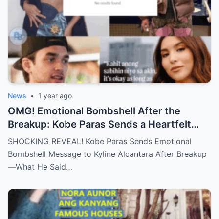
News
•
1 year ago
OMG! Emotional Bombshell After the
Breakup: Kobe Paras Sends a Heartfelt
Message to Kyline Alcantara – His Words
SHOCKING REVEAL! Kobe Paras Sends Emotional
Will Leave You Stunned and Speechless!
Bombshell Message to Kyline Alcantara After Breakup
—What He Said…