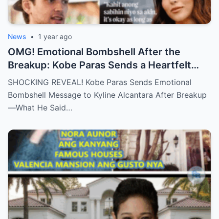
News
•
1 year ago
OMG! Emotional Bombshell After the
Breakup: Kobe Paras Sends a Heartfelt
Message to Kyline Alcantara – His Words
SHOCKING REVEAL! Kobe Paras Sends Emotional
Will Leave You Stunned and Speechless!
Bombshell Message to Kyline Alcantara After Breakup
—What He Said…