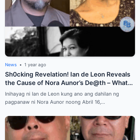
News
•
1 year ago
Sh0cking Revelation! Ian de Leon Reveals
the Cause of Nora Aunor’s De@th – What
Hidden Truth Lies Behind the Passing of a
Inihayag ni Ian de Leon kung ano ang dahilan ng
Legend?
pagpanaw ni Nora Aunor noong Abril 16,…