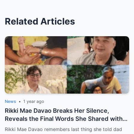
Related Articles
News
•
1 year ago
Rikki Mae Davao Breaks Her Silence,
Reveals the Final Words She Shared with
Her Father Ricky Davao Before His Passing
Rikki Mae Davao remembers last thing she told dad