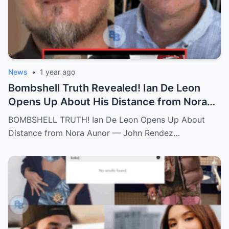
News
•
1 year ago
Bombshell Truth Revealed! Ian De Leon
Opens Up About His Distance from Nora
Aunor – John Rendez Accused of Causing
BOMBSHELL TRUTH! Ian De Leon Opens Up About
an Irreparable Rift in the Family!
Distance from Nora Aunor — John Rendez…