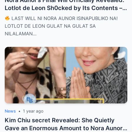
Lotlot de Leon Sh0cked by Its Contents –
What Did She See That Left Her
LAST WILL NI NORA AUNOR ISINAPUBLIKO NA!
Completely Speechless?
LOTLOT DE LEON GULAT NA GULAT SA
NILALAMAN…
News
•
1 year ago
Kim Chiu secret Revealed: She Quietly
Gave an Enormous Amount to Nora Aunor