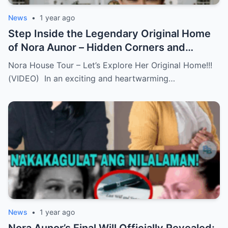
News
•
1 year ago
Step Inside the Legendary Original Home
of Nora Aunor – Hidden Corners and
Untold Memories Finally Revealed!
Nora House Tour – Let’s Explore Her Original Home!!!
(VIDEO)
(VIDEO) In an exciting and heartwarming…
News
•
1 year ago
Nora Aunor’s Final Will Officially Revealed: