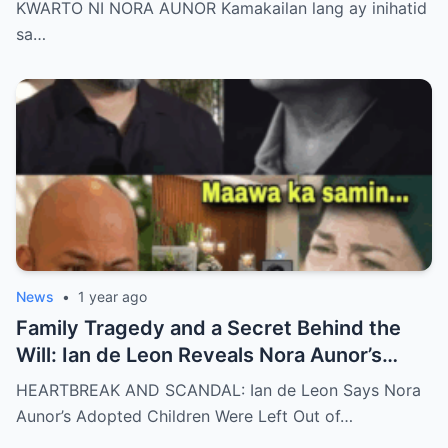
Unthinkable!
KWARTO NI NORA AUNOR Kamakailan lang ay inihatid
sa…
News
•
1 year ago
Family Tragedy and a Secret Behind the
Will: Ian de Leon Reveals Nora Aunor’s
Adopted Children Were Written Out of the
HEARTBREAK AND SCANDAL: Ian de Leon Says Nora
Inheritance – ‘Not a Single Centavo!’ – Is
Aunor’s Adopted Children Were Left Out of…
There More to the Story?