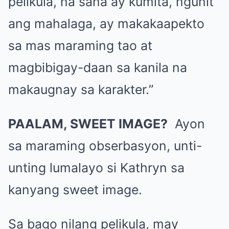
pelikula, na sana ay kumita, ngunit
ang mahalaga, ay makakaapekto
sa mas maraming tao at
magbibigay-daan sa kanila na
makaugnay sa karakter.”
PAALAM, SWEET IMAGE?
Ayon
sa maraming obserbasyon, unti-
unting lumalayo si Kathryn sa
kanyang sweet image.
Sa bago nilang pelikula, may