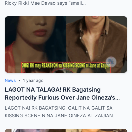
— A Tearful Memory That Continues to
Ricky Rikki Mae Davao says “small…
Haunt and Heal, and the Powerful
Message Behind Their Last Conversation
News
•
1 year ago
LAGOT NA TALAGA! RK Bagatsing
Reportedly Furious Over Jane Oineza’s
Ki$$ing Scene with Zaijian Jaranilla —
LAGOT NA! RK BAGATSING, GALIT NA GALIT SA
Tension Rises Behind the Scenes as Fans
KISSING SCENE NINA JANE OINEZA AT ZAIJIAN…
Ask: Is This Just Acting, or Did It Cross a
Line for the Real-Life Couple?