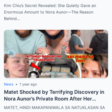
—The Reason Behind It Will Break Your
Kim Chiu’s Secret Revealed: She Quietly Gave an
Heart!
Enormous Amount to Nora Aunor—The Reason
Behind…
News
•
1 year ago
Matet Shocked by Terrifying Discovery in
Nora Aunor’s Private Room After Her
De@th – The Whole Family Stunned by the
MATET, HINDI MAKAPANIWALA SA NATUKLASAN SA