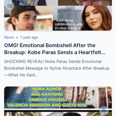
News
•
1 year ago
OMG! Emotional Bombshell After the
Breakup: Kobe Paras Sends a Heartfelt
Message to Kyline Alcantara – His Words
SHOCKING REVEAL! Kobe Paras Sends Emotional
Will Leave You Stunned and Speechless!
Bombshell Message to Kyline Alcantara After Breakup
—What He Said…