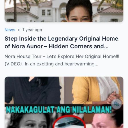
News
•
1 year ago
Step Inside the Legendary Original Home
of Nora Aunor – Hidden Corners and
Untold Memories Finally Revealed!
Nora House Tour – Let’s Explore Her Original Home!!!
(VIDEO)
(VIDEO) In an exciting and heartwarming…