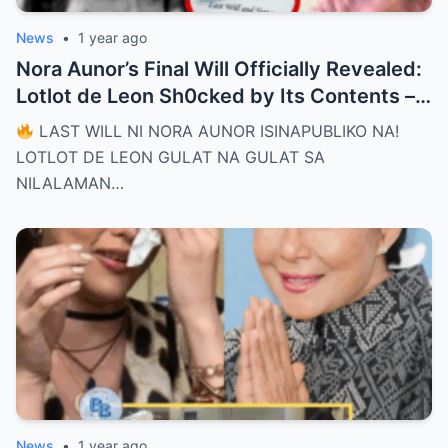
News
•
1 year ago
Nora Aunor’s Final Will Officially Revealed:
Lotlot de Leon Sh0cked by Its Contents –
What Did She See That Left Her
LAST WILL NI NORA AUNOR ISINAPUBLIKO NA!
Completely Speechless?
LOTLOT DE LEON GULAT NA GULAT SA
NILALAMAN…
News
•
1 year ago