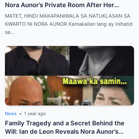
Nora Aunor’s Private Room After Her
De@th – The Whole Family Stunned by the
MATET, HINDI MAKAPANIWALA SA NATUKLASAN SA
Unthinkable!
KWARTO NI NORA AUNOR Kamakailan lang ay inihatid
sa…
News
•
1 year ago
Family Tragedy and a Secret Behind the
Will: Ian de Leon Reveals Nora Aunor’s