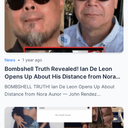
News
•
1 year ago
Bombshell Truth Revealed! Ian De Leon
Opens Up About His Distance from Nora
Aunor – John Rendez Accused of Causing
BOMBSHELL TRUTH! Ian De Leon Opens Up About
an Irreparable Rift in the Family!
Distance from Nora Aunor — John Rendez…