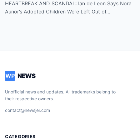
Adopted Children Were Written Out of the
HEARTBREAK AND SCANDAL: Ian de Leon Says Nora
Inheritance – ‘Not a Single Centavo!’ – Is
Aunor’s Adopted Children Were Left Out of…
There More to the Story?
NEWS
WP
Unofficial news and updates. All trademarks belong to
their respective owners.
contact@newsjer.com
CATEGORIES