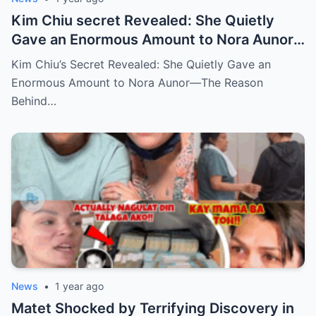
Kim Chiu secret Revealed: She Quietly
Gave an Enormous Amount to Nora Aunor
—The Reason Behind It Will Break Your
Kim Chiu’s Secret Revealed: She Quietly Gave an
Heart!
Enormous Amount to Nora Aunor—The Reason
Behind…
News
•
1 year ago
Matet Shocked by Terrifying Discovery in