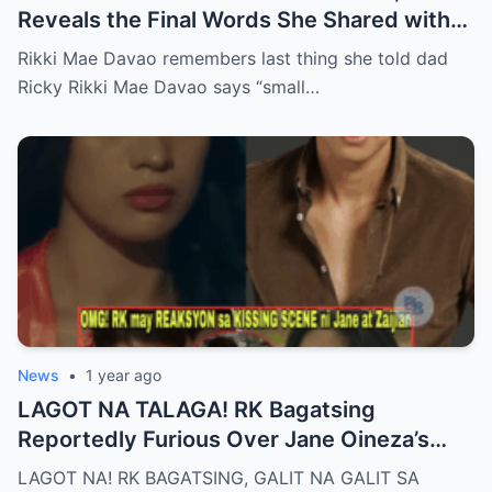
Reveals the Final Words She Shared with
Her Father Ricky Davao Before His Passing
Rikki Mae Davao remembers last thing she told dad
— A Tearful Memory That Continues to
Ricky Rikki Mae Davao says “small…
Haunt and Heal, and the Powerful
Message Behind Their Last Conversation
News
•
1 year ago
LAGOT NA TALAGA! RK Bagatsing
Reportedly Furious Over Jane Oineza’s
Ki$$ing Scene with Zaijian Jaranilla —
LAGOT NA! RK BAGATSING, GALIT NA GALIT SA