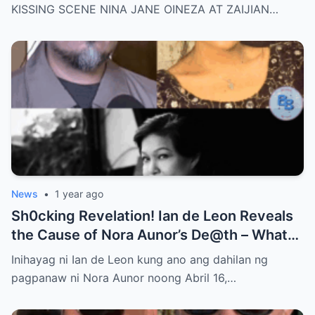
Tension Rises Behind the Scenes as Fans
KISSING SCENE NINA JANE OINEZA AT ZAIJIAN…
Ask: Is This Just Acting, or Did It Cross a
Line for the Real-Life Couple?
News
•
1 year ago
Sh0cking Revelation! Ian de Leon Reveals
the Cause of Nora Aunor’s De@th – What
Hidden Truth Lies Behind the Passing of a
Inihayag ni Ian de Leon kung ano ang dahilan ng
Legend?
pagpanaw ni Nora Aunor noong Abril 16,…