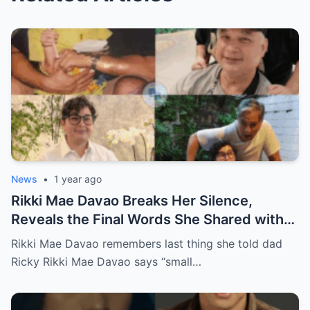
News
•
1 year ago
Rikki Mae Davao Breaks Her Silence,
Reveals the Final Words She Shared with
Her Father Ricky Davao Before His Passing
Rikki Mae Davao remembers last thing she told dad
— A Tearful Memory That Continues to
Ricky Rikki Mae Davao says “small…
Haunt and Heal, and the Powerful
Message Behind Their Last Conversation