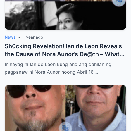
News
•
1 year ago
Sh0cking Revelation! Ian de Leon Reveals
the Cause of Nora Aunor’s De@th – What
Hidden Truth Lies Behind the Passing of a
Inihayag ni Ian de Leon kung ano ang dahilan ng
Legend?
pagpanaw ni Nora Aunor noong Abril 16,…