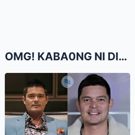
OMG! KABA0NG NI DINGDONG DANTES SA ‘REWIND&#...