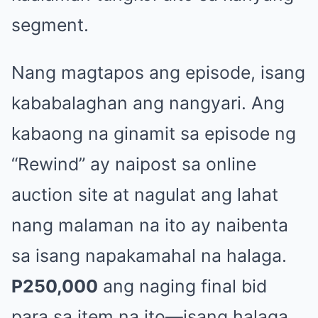
segment.
Nang magtapos ang episode, isang
kababalaghan ang nangyari. Ang
kabaong na ginamit sa episode ng
“Rewind” ay naipost sa online
auction site at nagulat ang lahat
nang malaman na ito ay naibenta
sa isang napakamahal na halaga.
P250,000
ang naging final bid
para sa item na ito—isang halaga