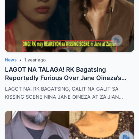
News
•
1 year ago
LAGOT NA TALAGA! RK Bagatsing
Reportedly Furious Over Jane Oineza’s
Ki$$ing Scene with Zaijian Jaranilla —
LAGOT NA! RK BAGATSING, GALIT NA GALIT SA
Tension Rises Behind the Scenes as Fans
KISSING SCENE NINA JANE OINEZA AT ZAIJIAN…
Ask: Is This Just Acting, or Did It Cross a
Line for the Real-Life Couple?