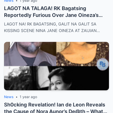
News
•
1 year ago
LAGOT NA TALAGA! RK Bagatsing
Reportedly Furious Over Jane Oineza’s
Ki$$ing Scene with Zaijian Jaranilla —
LAGOT NA! RK BAGATSING, GALIT NA GALIT SA
Tension Rises Behind the Scenes as Fans
KISSING SCENE NINA JANE OINEZA AT ZAIJIAN…
Ask: Is This Just Acting, or Did It Cross a
Line for the Real-Life Couple?
News
•
1 year ago
Sh0cking Revelation! Ian de Leon Reveals
the Cause of Nora Aunor’s De@th – What