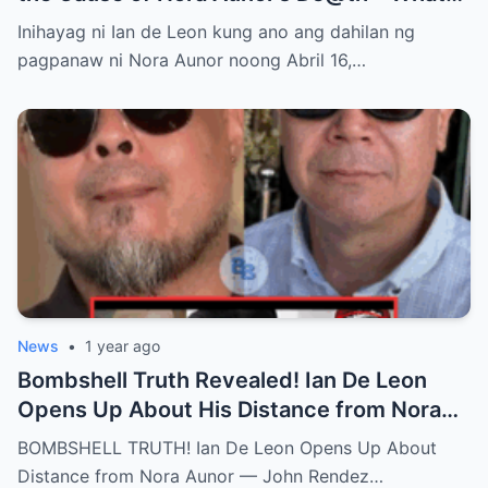
Hidden Truth Lies Behind the Passing of a
Inihayag ni Ian de Leon kung ano ang dahilan ng
Legend?
pagpanaw ni Nora Aunor noong Abril 16,…
News
•
1 year ago
Bombshell Truth Revealed! Ian De Leon
Opens Up About His Distance from Nora
Aunor – John Rendez Accused of Causing
BOMBSHELL TRUTH! Ian De Leon Opens Up About
an Irreparable Rift in the Family!
Distance from Nora Aunor — John Rendez…