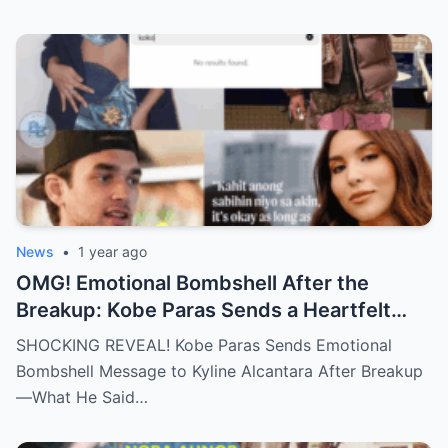
News
•
1 year ago
OMG! Emotional Bombshell After the
Breakup: Kobe Paras Sends a Heartfelt
Message to Kyline Alcantara – His Words
SHOCKING REVEAL! Kobe Paras Sends Emotional
Will Leave You Stunned and Speechless!
Bombshell Message to Kyline Alcantara After Breakup
—What He Said…