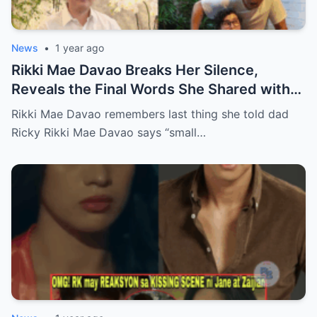
News
•
1 year ago
Rikki Mae Davao Breaks Her Silence,
Reveals the Final Words She Shared with
Her Father Ricky Davao Before His Passing
Rikki Mae Davao remembers last thing she told dad
— A Tearful Memory That Continues to
Ricky Rikki Mae Davao says “small…
Haunt and Heal, and the Powerful
Message Behind Their Last Conversation