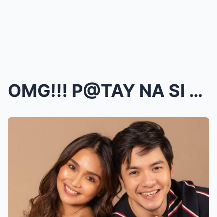
OMG!!! P@TAY NA SI Alden! MISS na ni Kathryn si Al...