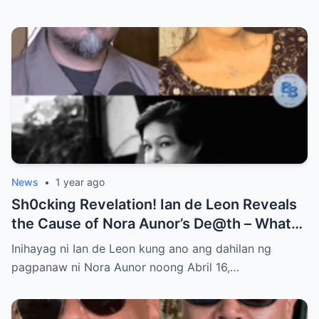
Ask: Is This Just Acting, or Did It Cross a
Line for the Real-Life Couple?
News
•
1 year ago
Sh0cking Revelation! Ian de Leon Reveals
the Cause of Nora Aunor’s De@th – What
Hidden Truth Lies Behind the Passing of a
Inihayag ni Ian de Leon kung ano ang dahilan ng
Legend?
pagpanaw ni Nora Aunor noong Abril 16,…