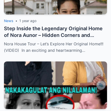
News
•
1 year ago
Step Inside the Legendary Original Home
of Nora Aunor – Hidden Corners and
Untold Memories Finally Revealed!
Nora House Tour – Let’s Explore Her Original Home!!!
(VIDEO)
(VIDEO) In an exciting and heartwarming…