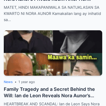
De@th – The Whole Family Stunned by the
MATET, HINDI MAKAPANIWALA SA NATUKLASAN SA
Unthinkable!
KWARTO NI NORA AUNOR Kamakailan lang ay inihatid
sa…
News
•
1 year ago
Family Tragedy and a Secret Behind the
Will: Ian de Leon Reveals Nora Aunor’s
Adopted Children Were Written Out of the
HEARTBREAK AND SCANDAL: Ian de Leon Says Nora