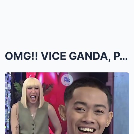
OMG!! VICE GANDA, PAGSASAMAHIN SI AXEL AT MALC SA ...