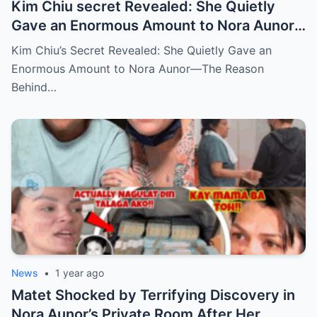
Kim Chiu secret Revealed: She Quietly
Gave an Enormous Amount to Nora Aunor
—The Reason Behind It Will Break Your
Kim Chiu’s Secret Revealed: She Quietly Gave an
Heart!
Enormous Amount to Nora Aunor—The Reason
Behind…
News
•
1 year ago
Matet Shocked by Terrifying Discovery in
Nora Aunor’s Private Room After Her