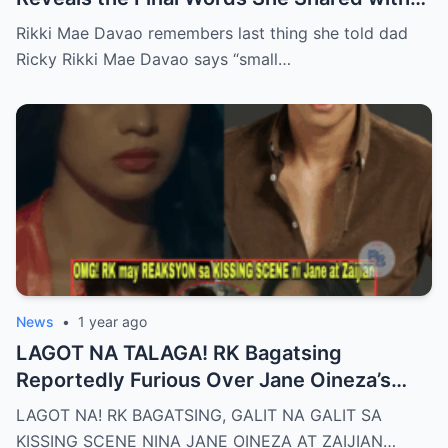
Her Father Ricky Davao Before His Passing
Rikki Mae Davao remembers last thing she told dad
— A Tearful Memory That Continues to
Ricky Rikki Mae Davao says “small…
Haunt and Heal, and the Powerful
Message Behind Their Last Conversation
News
•
1 year ago
LAGOT NA TALAGA! RK Bagatsing
Reportedly Furious Over Jane Oineza’s
Ki$$ing Scene with Zaijian Jaranilla —
LAGOT NA! RK BAGATSING, GALIT NA GALIT SA
Tension Rises Behind the Scenes as Fans
KISSING SCENE NINA JANE OINEZA AT ZAIJIAN…