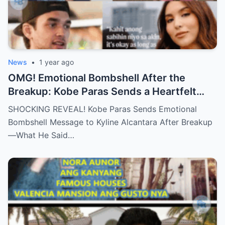
News
•
1 year ago
OMG! Emotional Bombshell After the
Breakup: Kobe Paras Sends a Heartfelt
Message to Kyline Alcantara – His Words
SHOCKING REVEAL! Kobe Paras Sends Emotional
Will Leave You Stunned and Speechless!
Bombshell Message to Kyline Alcantara After Breakup
—What He Said…