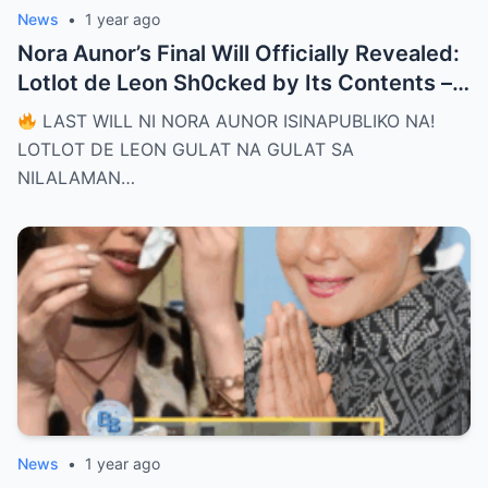
News
•
1 year ago
Nora Aunor’s Final Will Officially Revealed:
Lotlot de Leon Sh0cked by Its Contents –
What Did She See That Left Her
LAST WILL NI NORA AUNOR ISINAPUBLIKO NA!
Completely Speechless?
LOTLOT DE LEON GULAT NA GULAT SA
NILALAMAN…
News
•
1 year ago