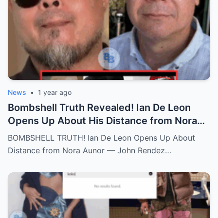
News
•
1 year ago
Bombshell Truth Revealed! Ian De Leon
Opens Up About His Distance from Nora
Aunor – John Rendez Accused of Causing
BOMBSHELL TRUTH! Ian De Leon Opens Up About
an Irreparable Rift in the Family!
Distance from Nora Aunor — John Rendez…