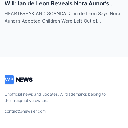
Will: Ian de Leon Reveals Nora Aunor’s
Adopted Children Were Written Out of the
HEARTBREAK AND SCANDAL: Ian de Leon Says Nora
Inheritance – ‘Not a Single Centavo!’ – Is
Aunor’s Adopted Children Were Left Out of…
There More to the Story?
NEWS
WP
Unofficial news and updates. All trademarks belong to
their respective owners.
contact@newsjer.com