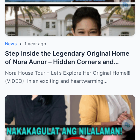
News
•
1 year ago
Step Inside the Legendary Original Home
of Nora Aunor – Hidden Corners and
Untold Memories Finally Revealed!
Nora House Tour – Let’s Explore Her Original Home!!!
(VIDEO)
(VIDEO) In an exciting and heartwarming…