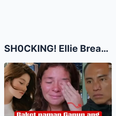
SH0CKING! Ellie Breaks Her Silence—Reveals Heartbr...