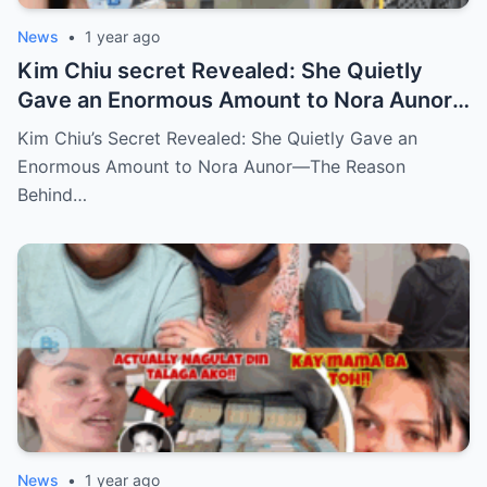
News
•
1 year ago
Kim Chiu secret Revealed: She Quietly
Gave an Enormous Amount to Nora Aunor
—The Reason Behind It Will Break Your
Kim Chiu’s Secret Revealed: She Quietly Gave an
Heart!
Enormous Amount to Nora Aunor—The Reason
Behind…
News
•
1 year ago