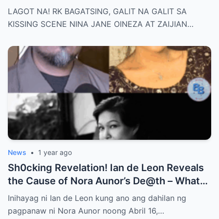
Ki$$ing Scene with Zaijian Jaranilla —
LAGOT NA! RK BAGATSING, GALIT NA GALIT SA
Tension Rises Behind the Scenes as Fans
KISSING SCENE NINA JANE OINEZA AT ZAIJIAN…
Ask: Is This Just Acting, or Did It Cross a
Line for the Real-Life Couple?
News
•
1 year ago
Sh0cking Revelation! Ian de Leon Reveals
the Cause of Nora Aunor’s De@th – What
Hidden Truth Lies Behind the Passing of a
Inihayag ni Ian de Leon kung ano ang dahilan ng
Legend?
pagpanaw ni Nora Aunor noong Abril 16,…