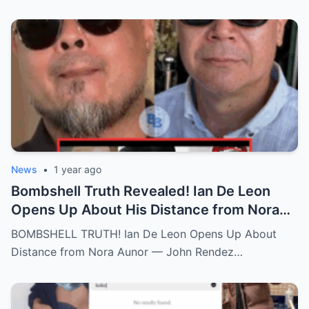
News
•
1 year ago
Bombshell Truth Revealed! Ian De Leon
Opens Up About His Distance from Nora
Aunor – John Rendez Accused of Causing
BOMBSHELL TRUTH! Ian De Leon Opens Up About
an Irreparable Rift in the Family!
Distance from Nora Aunor — John Rendez…