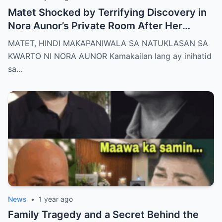
Matet Shocked by Terrifying Discovery in
Nora Aunor’s Private Room After Her
De@th – The Whole Family Stunned by the
MATET, HINDI MAKAPANIWALA SA NATUKLASAN SA
Unthinkable!
KWARTO NI NORA AUNOR Kamakailan lang ay inihatid
sa…
News
•
1 year ago
Family Tragedy and a Secret Behind the