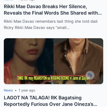
Rikki Mae Davao Breaks Her Silence,
Reveals the Final Words She Shared with
Her Father Ricky Davao Before His Passing
Rikki Mae Davao remembers last thing she told dad
— A Tearful Memory That Continues to
Ricky Rikki Mae Davao says “small…
Haunt and Heal, and the Powerful
Message Behind Their Last Conversation
News
•
1 year ago
LAGOT NA TALAGA! RK Bagatsing
Reportedly Furious Over Jane Oineza’s