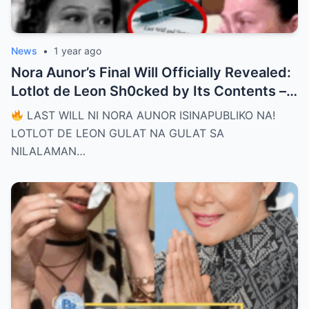
News
•
1 year ago
Nora Aunor’s Final Will Officially Revealed:
Lotlot de Leon Sh0cked by Its Contents –
What Did She See That Left Her
LAST WILL NI NORA AUNOR ISINAPUBLIKO NA!
Completely Speechless?
LOTLOT DE LEON GULAT NA GULAT SA
NILALAMAN…