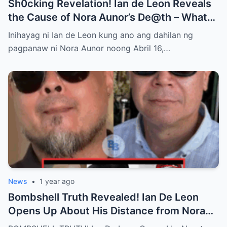
Sh0cking Revelation! Ian de Leon Reveals
the Cause of Nora Aunor’s De@th – What
Hidden Truth Lies Behind the Passing of a
Inihayag ni Ian de Leon kung ano ang dahilan ng
Legend?
pagpanaw ni Nora Aunor noong Abril 16,…
News
•
1 year ago
Bombshell Truth Revealed! Ian De Leon
Opens Up About His Distance from Nora
Aunor – John Rendez Accused of Causing