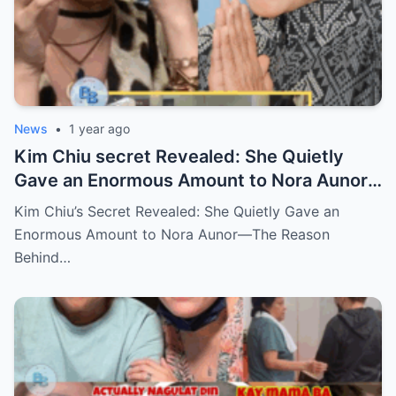
News
•
1 year ago
Kim Chiu secret Revealed: She Quietly
Gave an Enormous Amount to Nora Aunor
—The Reason Behind It Will Break Your
Kim Chiu’s Secret Revealed: She Quietly Gave an
Heart!
Enormous Amount to Nora Aunor—The Reason
Behind…