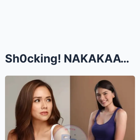
Sh0cking! NAKAKAAWA! Pauleen Luna PINALAYAS na ni ...