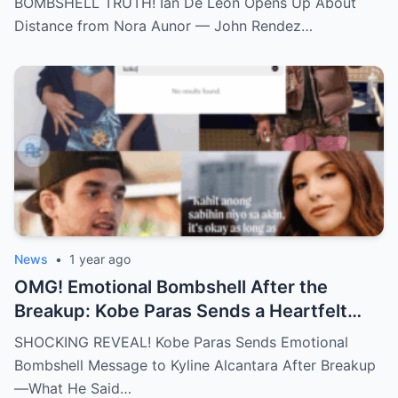
BOMBSHELL TRUTH! Ian De Leon Opens Up About
an Irreparable Rift in the Family!
Distance from Nora Aunor — John Rendez…
News
•
1 year ago
OMG! Emotional Bombshell After the
Breakup: Kobe Paras Sends a Heartfelt
Message to Kyline Alcantara – His Words
SHOCKING REVEAL! Kobe Paras Sends Emotional
Will Leave You Stunned and Speechless!
Bombshell Message to Kyline Alcantara After Breakup
—What He Said…