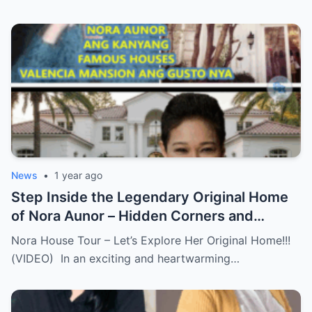
News
•
1 year ago
Step Inside the Legendary Original Home
of Nora Aunor – Hidden Corners and
Untold Memories Finally Revealed!
Nora House Tour – Let’s Explore Her Original Home!!!
(VIDEO)
(VIDEO) In an exciting and heartwarming…