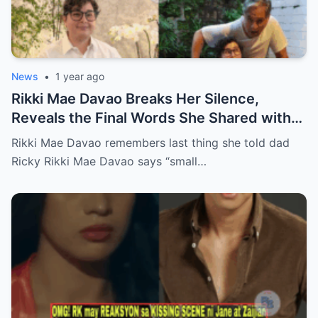
News
•
1 year ago
Rikki Mae Davao Breaks Her Silence,
Reveals the Final Words She Shared with
Her Father Ricky Davao Before His Passing
Rikki Mae Davao remembers last thing she told dad
— A Tearful Memory That Continues to
Ricky Rikki Mae Davao says “small…
Haunt and Heal, and the Powerful
Message Behind Their Last Conversation