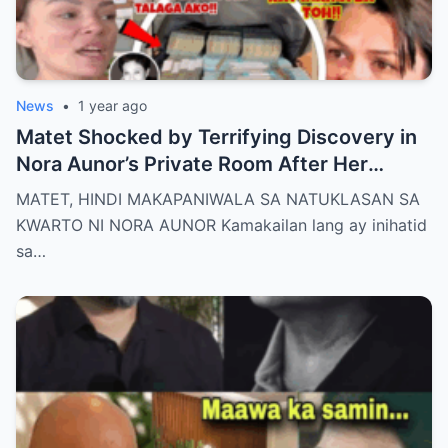
News
•
1 year ago
Matet Shocked by Terrifying Discovery in
Nora Aunor’s Private Room After Her
De@th – The Whole Family Stunned by the
MATET, HINDI MAKAPANIWALA SA NATUKLASAN SA
Unthinkable!
KWARTO NI NORA AUNOR Kamakailan lang ay inihatid
sa…