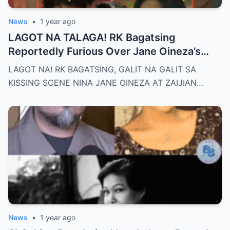
News
•
1 year ago
LAGOT NA TALAGA! RK Bagatsing
Reportedly Furious Over Jane Oineza’s
Ki$$ing Scene with Zaijian Jaranilla —
LAGOT NA! RK BAGATSING, GALIT NA GALIT SA
Tension Rises Behind the Scenes as Fans
KISSING SCENE NINA JANE OINEZA AT ZAIJIAN…
Ask: Is This Just Acting, or Did It Cross a
Line for the Real-Life Couple?
News
•
1 year ago