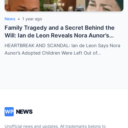
News
•
1 year ago
Family Tragedy and a Secret Behind the
Will: Ian de Leon Reveals Nora Aunor’s
Adopted Children Were Written Out of the
HEARTBREAK AND SCANDAL: Ian de Leon Says Nora
Inheritance – ‘Not a Single Centavo!’ – Is
Aunor’s Adopted Children Were Left Out of…
There More to the Story?
NEWS
WP
Unofficial news and updates. All trademarks belong to