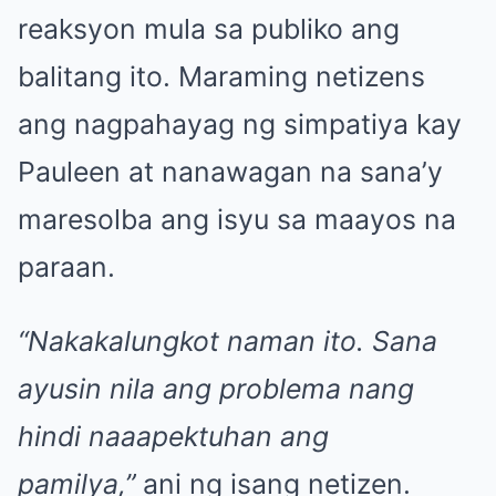
reaksyon mula sa publiko ang
balitang ito. Maraming netizens
ang nagpahayag ng simpatiya kay
Pauleen at nanawagan na sana’y
maresolba ang isyu sa maayos na
paraan.
“Nakakalungkot naman ito. Sana
ayusin nila ang problema nang
hindi naaapektuhan ang
pamilya,”
ani ng isang netizen.