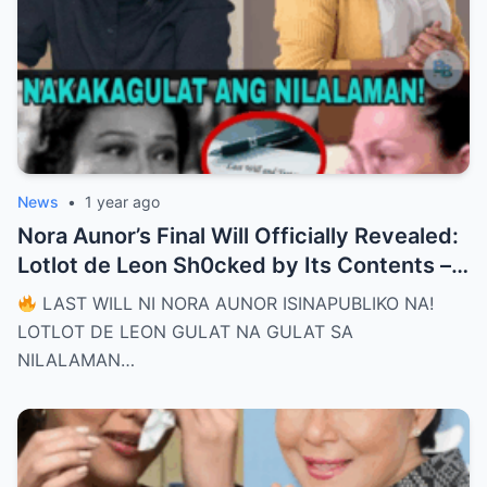
News
•
1 year ago
Nora Aunor’s Final Will Officially Revealed:
Lotlot de Leon Sh0cked by Its Contents –
What Did She See That Left Her
LAST WILL NI NORA AUNOR ISINAPUBLIKO NA!
Completely Speechless?
LOTLOT DE LEON GULAT NA GULAT SA
NILALAMAN…