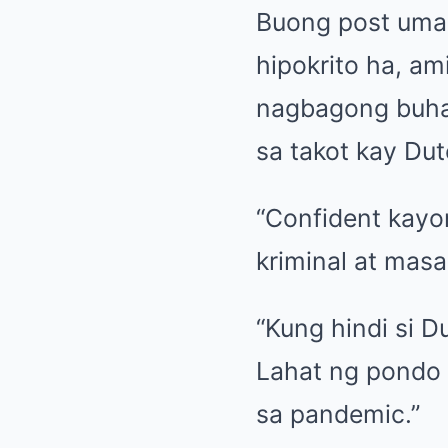
Buong post uman
hipokrito ha, am
nagbagong buhay
sa takot kay Dut
“Confident kayo
kriminal at ma
“Kung hindi si 
Lahat ng pondo 
sa pandemic.”