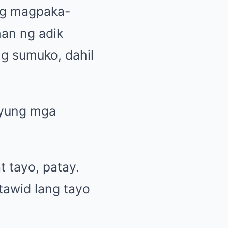
ong magpaka-
han ng adik
g sumuko, dahil
 yung mga
 tayo, patay.
tawid lang tayo