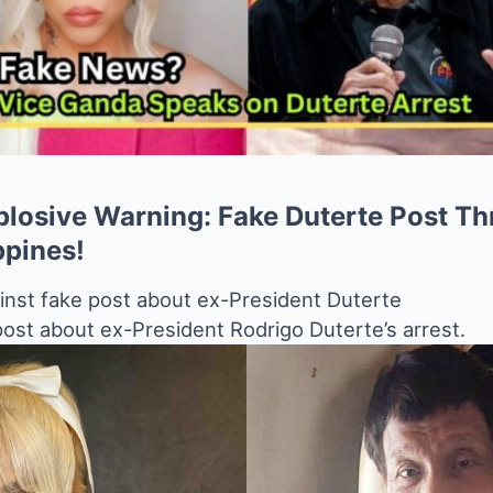
plosive Warning: Fake Duterte Post Th
ppines!
nst fake post about ex-President Duterte
post about ex-President Rodrigo Duterte’s arrest.