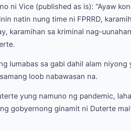
o ni Vice (published as is): “Ayaw k
inin natin nung time ni FPRRD, karami
, karamihan sa kriminal nag-uunahan
erte.
ng lumabas sa gabi dahil alam niyong
sasamang loob nabawasan na.
Duterte yung namuno ng pandemic, lahat
ng gobyernong ginamit ni Duterte mai