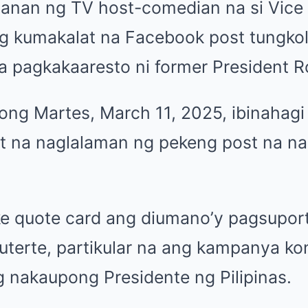
aanan ng TV host-comedian na si
Vice
ng kumakalat na Facebook post tungko
a pagkakaaresto ni former President R
ong Martes, March 11, 2025, ibinahagi 
t na naglalaman ng pekeng post na na
e quote card ang diumano’y pagsupor
terte, partikular na ang kampanya ko
g nakaupong Presidente ng Pilipinas.