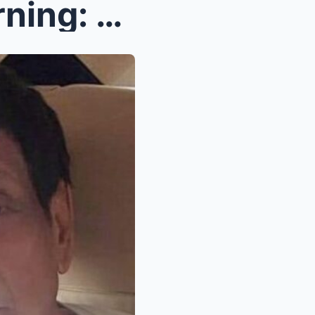
Vice Ganda’s Explosive Warning: Fake Duterte Post ...