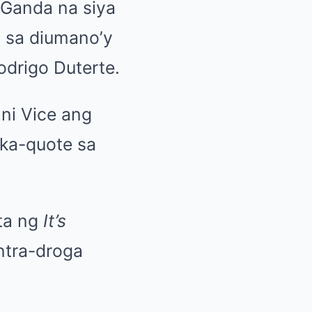
 Ganda
na siya
l sa diumano’y
odrigo Duterte.
ni Vice ang
ka-quote sa
ta ng
It’s
ntra-droga