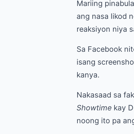
Mariing pinabul
ang nasa likod 
reaksiyon niya s
Sa Facebook nit
isang screensho
kanya.
Nakasaad sa fak
Showtime
kay Du
noong ito pa an