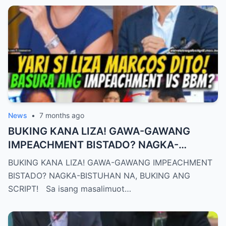
News
•
7 months ago
BUKING KANA LIZA! GAWA-GAWANG
IMPEACHMENT BISTADO? NAGKA-
BISTUHAN NA, BUKING ANG SCRIPT!
BUKING KANA LIZA! GAWA-GAWANG IMPEACHMENT
BISTADO? NAGKA-BISTUHAN NA, BUKING ANG
SCRIPT! Sa isang masalimuot…