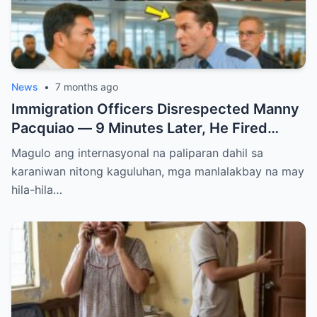
News
•
7 months ago
Immigration Officers Disrespected Manny
Pacquiao — 9 Minutes Later, He Fired
Them Instantly..
Magulo ang internasyonal na paliparan dahil sa
karaniwan nitong kaguluhan, mga manlalakbay na may
hila-hila…