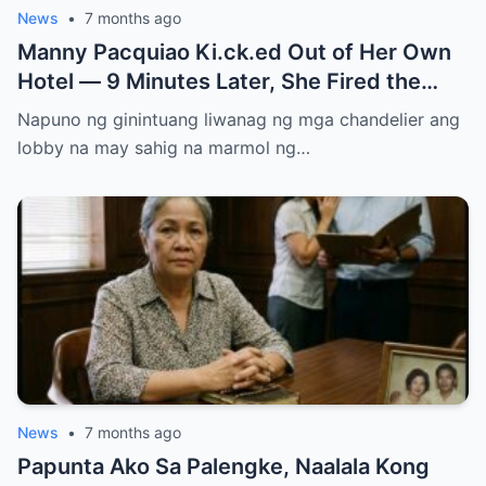
News
•
7 months ago
Manny Pacquiao Ki.ck.ed Out of Her Own
Hotel — 9 Minutes Later, She Fired the
Entire Staff…..
Napuno ng ginintuang liwanag ng mga chandelier ang
lobby na may sahig na marmol ng…
News
•
7 months ago
Papunta Ako Sa Palengke, Naalala Kong