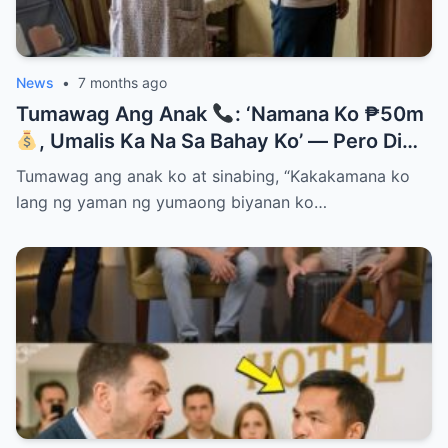
News
•
7 months ago
Tumawag Ang Anak
: ‘Namana Ko ₱50m
, Umalis Ka Na Sa Bahay Ko’ — Pero Di
Niya Alam Na…
Tumawag ang anak ko at sinabing, “Kakakamana ko
lang ng yaman ng yumaong biyanan ko…