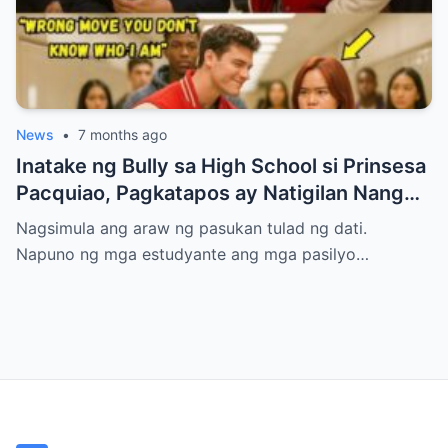
News
•
7 months ago
Inatake ng Bully sa High School si Prinsesa
Pacquiao, Pagkatapos ay Natigilan Nang
Malaman Niya Kung Sino ang Ama Nito.
Nagsimula ang araw ng pasukan tulad ng dati.
Napuno ng mga estudyante ang mga pasilyo…