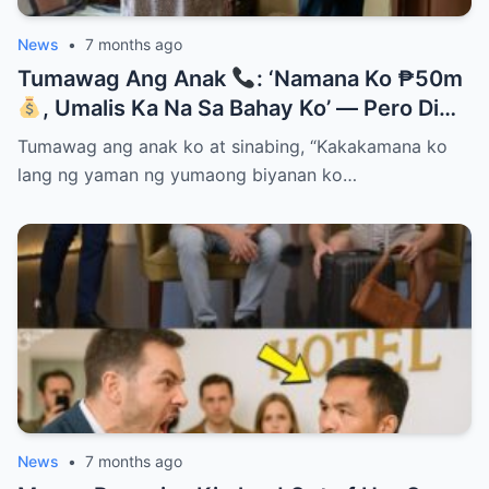
News
•
7 months ago
Tumawag Ang Anak
: ‘Namana Ko ₱50m
, Umalis Ka Na Sa Bahay Ko’ — Pero Di
Niya Alam Na…
Tumawag ang anak ko at sinabing, “Kakakamana ko
lang ng yaman ng yumaong biyanan ko…
News
•
7 months ago