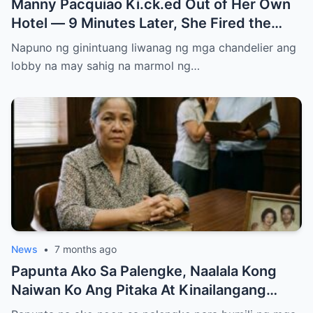
Manny Pacquiao Ki.ck.ed Out of Her Own
Hotel — 9 Minutes Later, She Fired the
Entire Staff…..
Napuno ng ginintuang liwanag ng mga chandelier ang
lobby na may sahig na marmol ng…
News
•
7 months ago
Papunta Ako Sa Palengke, Naalala Kong
Naiwan Ko Ang Pitaka At Kinailangang
Umuwi, Pero…