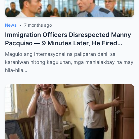
News
•
7 months ago
Immigration Officers Disrespected Manny
Pacquiao — 9 Minutes Later, He Fired
Them Instantly..
Magulo ang internasyonal na paliparan dahil sa
karaniwan nitong kaguluhan, mga manlalakbay na may
hila-hila…