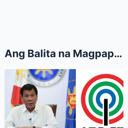
Ang Balita na Magpapabago ng Lahat: ABS-CBN Malapi...