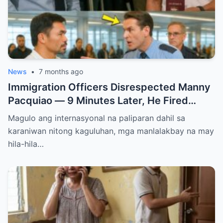
News
•
7 months ago
Immigration Officers Disrespected Manny
Pacquiao — 9 Minutes Later, He Fired
Them Instantly..
Magulo ang internasyonal na paliparan dahil sa
karaniwan nitong kaguluhan, mga manlalakbay na may
hila-hila…