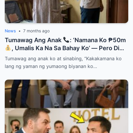
News
•
7 months ago
Tumawag Ang Anak
: ‘Namana Ko ₱50m
, Umalis Ka Na Sa Bahay Ko’ — Pero Di
Niya Alam Na…
Tumawag ang anak ko at sinabing, “Kakakamana ko
lang ng yaman ng yumaong biyanan ko…