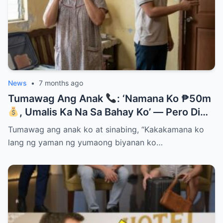
News
•
7 months ago
Tumawag Ang Anak
: ‘Namana Ko ₱50m
, Umalis Ka Na Sa Bahay Ko’ — Pero Di
Niya Alam Na…
Tumawag ang anak ko at sinabing, “Kakakamana ko
lang ng yaman ng yumaong biyanan ko…