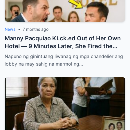
News
•
7 months ago
Manny Pacquiao Ki.ck.ed Out of Her Own
Hotel — 9 Minutes Later, She Fired the
Entire Staff…..
Napuno ng ginintuang liwanag ng mga chandelier ang
lobby na may sahig na marmol ng…