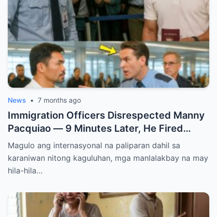
News
•
7 months ago
Immigration Officers Disrespected Manny
Pacquiao — 9 Minutes Later, He Fired
Them Instantly..
Magulo ang internasyonal na paliparan dahil sa
karaniwan nitong kaguluhan, mga manlalakbay na may
hila-hila…