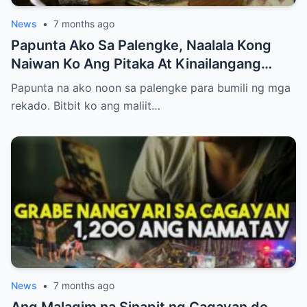
News
•
7 months ago
Papunta Ako Sa Palengke, Naalala Kong
Naiwan Ko Ang Pitaka At Kinailangang
Umuwi, Pero…
Papunta na ako noon sa palengke para bumili ng mga
rekado. Bitbit ko ang maliit…
News
•
7 months ago
Ang Malagim na Sinapit ng Cagayan de