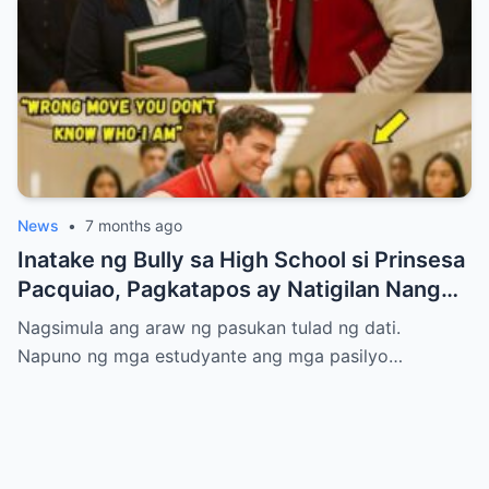
News
•
7 months ago
Inatake ng Bully sa High School si Prinsesa
Pacquiao, Pagkatapos ay Natigilan Nang
Malaman Niya Kung Sino ang Ama Nito.
Nagsimula ang araw ng pasukan tulad ng dati.
Napuno ng mga estudyante ang mga pasilyo…