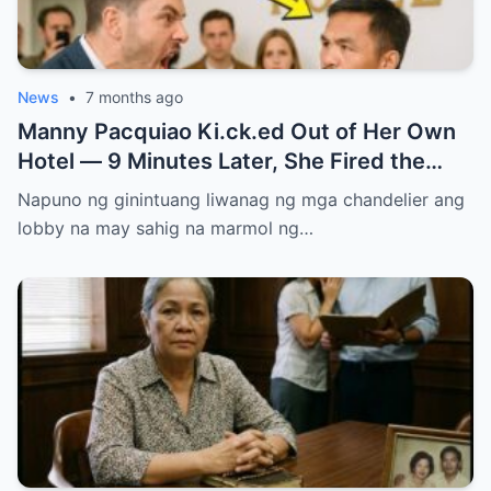
News
•
7 months ago
Manny Pacquiao Ki.ck.ed Out of Her Own
Hotel — 9 Minutes Later, She Fired the
Entire Staff…..
Napuno ng ginintuang liwanag ng mga chandelier ang
lobby na may sahig na marmol ng…