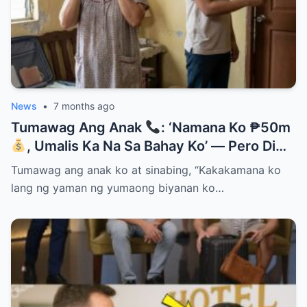
News
•
7 months ago
Tumawag Ang Anak
: ‘Namana Ko ₱50m
, Umalis Ka Na Sa Bahay Ko’ — Pero Di
Niya Alam Na…
Tumawag ang anak ko at sinabing, “Kakakamana ko
lang ng yaman ng yumaong biyanan ko…