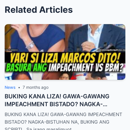
Related Articles
News
•
7 months ago
BUKING KANA LIZA! GAWA-GAWANG
IMPEACHMENT BISTADO? NAGKA-
BISTUHAN NA, BUKING ANG SCRIPT!
BUKING KANA LIZA! GAWA-GAWANG IMPEACHMENT
BISTADO? NAGKA-BISTUHAN NA, BUKING ANG
SCRIPT! Sa isang masalimuot…