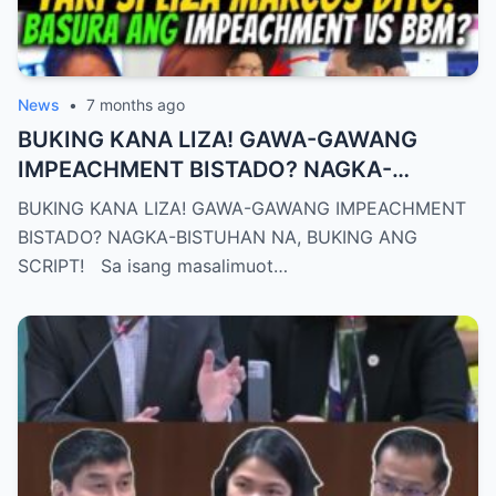
News
•
7 months ago
BUKING KANA LIZA! GAWA-GAWANG
IMPEACHMENT BISTADO? NAGKA-
BISTUHAN NA, BUKING ANG SCRIPT!
BUKING KANA LIZA! GAWA-GAWANG IMPEACHMENT
BISTADO? NAGKA-BISTUHAN NA, BUKING ANG
SCRIPT! Sa isang masalimuot…