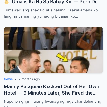
, Umalis Ka Na Sa Bahay Ko’ — Pero Di
Niya Alam Na…
Tumawag ang anak ko at sinabing, “Kakakamana ko
lang ng yaman ng yumaong biyanan ko…
News
•
7 months ago
Manny Pacquiao Ki.ck.ed Out of Her Own
Hotel — 9 Minutes Later, She Fired the
Entire Staff…..
Napuno ng ginintuang liwanag ng mga chandelier ang