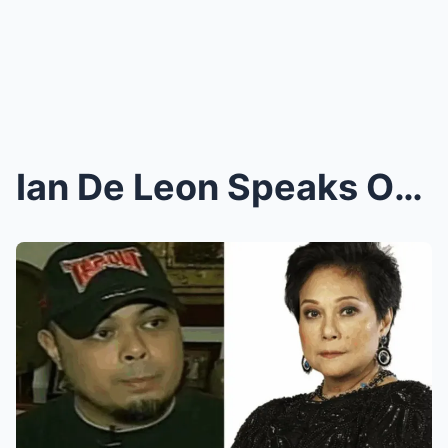
Ian De Leon Speaks Out: Nora Aunor’s Adopted Child...