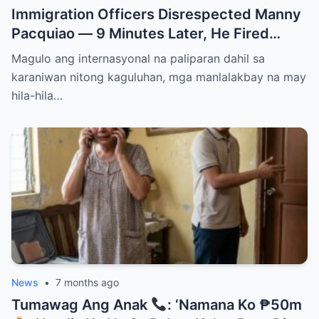
Immigration Officers Disrespected Manny
Pacquiao — 9 Minutes Later, He Fired
Them Instantly..
Magulo ang internasyonal na paliparan dahil sa
karaniwan nitong kaguluhan, mga manlalakbay na may
hila-hila…
News
•
7 months ago
Tumawag Ang Anak
: ‘Namana Ko ₱50m