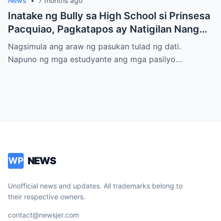
News
•
7 months ago
Inatake ng Bully sa High School si Prinsesa
Pacquiao, Pagkatapos ay Natigilan Nang
Malaman Niya Kung Sino ang Ama Nito.
Nagsimula ang araw ng pasukan tulad ng dati.
Napuno ng mga estudyante ang mga pasilyo…
NEWS
WP
Unofficial news and updates. All trademarks belong to
their respective owners.
contact@newsjer.com