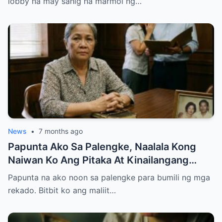
lobby na may sahig na marmol ng…
News
•
7 months ago
Papunta Ako Sa Palengke, Naalala Kong
Naiwan Ko Ang Pitaka At Kinailangang
Umuwi, Pero…
Papunta na ako noon sa palengke para bumili ng mga
rekado. Bitbit ko ang maliit…