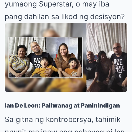
yumaong Superstar, o may iba
pang dahilan sa likod ng desisyon?
Ian De Leon: Paliwanag at Paninindigan
Sa gitna ng kontrobersya, tahimik
ngunit malinaw ang pahayag ni Ian