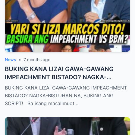
News
•
7 months ago
BUKING KANA LIZA! GAWA-GAWANG
IMPEACHMENT BISTADO? NAGKA-
BISTUHAN NA, BUKING ANG SCRIPT!
BUKING KANA LIZA! GAWA-GAWANG IMPEACHMENT
BISTADO? NAGKA-BISTUHAN NA, BUKING ANG
SCRIPT! Sa isang masalimuot…