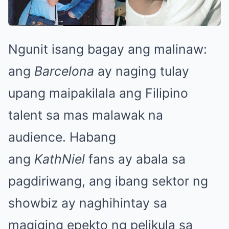
Ngunit isang bagay ang malinaw:
ang
Barcelona
ay naging tulay
upang maipakilala ang Filipino
talent sa mas malawak na
audience. Habang
ang
KathNiel
fans ay abala sa
pagdiriwang, ang ibang sektor ng
showbiz ay naghihintay sa
magiging epekto ng pelikula sa