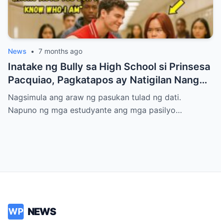
News
•
7 months ago
Inatake ng Bully sa High School si Prinsesa
Pacquiao, Pagkatapos ay Natigilan Nang
Malaman Niya Kung Sino ang Ama Nito.
Nagsimula ang araw ng pasukan tulad ng dati.
Napuno ng mga estudyante ang mga pasilyo…
NEWS
WP