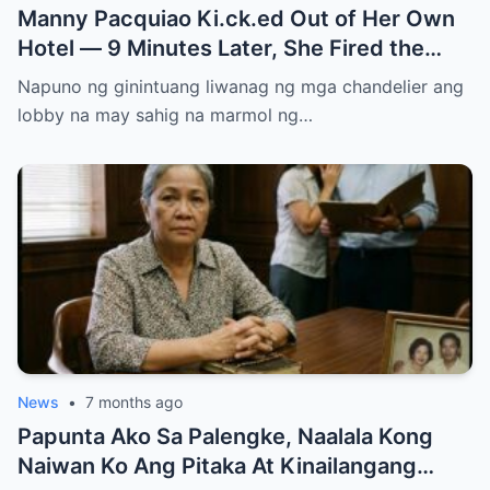
Manny Pacquiao Ki.ck.ed Out of Her Own
Hotel — 9 Minutes Later, She Fired the
Entire Staff…..
Napuno ng ginintuang liwanag ng mga chandelier ang
lobby na may sahig na marmol ng…
News
•
7 months ago
Papunta Ako Sa Palengke, Naalala Kong
Naiwan Ko Ang Pitaka At Kinailangang