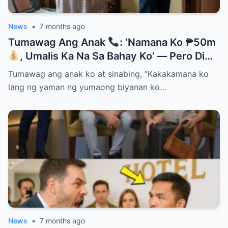
News
•
7 months ago
Tumawag Ang Anak
: ‘Namana Ko ₱50m
, Umalis Ka Na Sa Bahay Ko’ — Pero Di
Niya Alam Na…
Tumawag ang anak ko at sinabing, “Kakakamana ko
lang ng yaman ng yumaong biyanan ko…
News
•
7 months ago