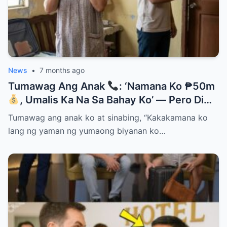
News
•
7 months ago
Tumawag Ang Anak
: ‘Namana Ko ₱50m
, Umalis Ka Na Sa Bahay Ko’ — Pero Di
Niya Alam Na…
Tumawag ang anak ko at sinabing, “Kakakamana ko
lang ng yaman ng yumaong biyanan ko…