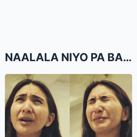
NAALALA NIYO PA BA SI RICA PARALEJO? ANG TAHIMIK N...