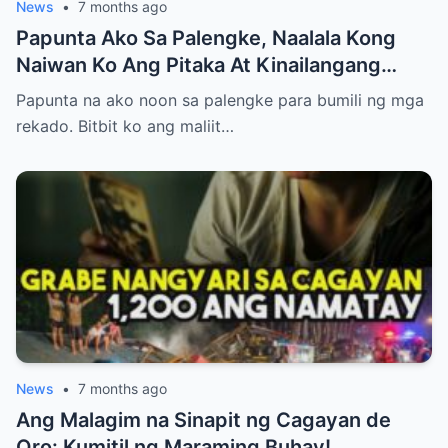
News
•
7 months ago
Papunta Ako Sa Palengke, Naalala Kong
Naiwan Ko Ang Pitaka At Kinailangang
Umuwi, Pero…
Papunta na ako noon sa palengke para bumili ng mga
rekado. Bitbit ko ang maliit…
News
•
7 months ago
Ang Malagim na Sinapit ng Cagayan de
Oro: Kumitil ng Maraming Buhay!