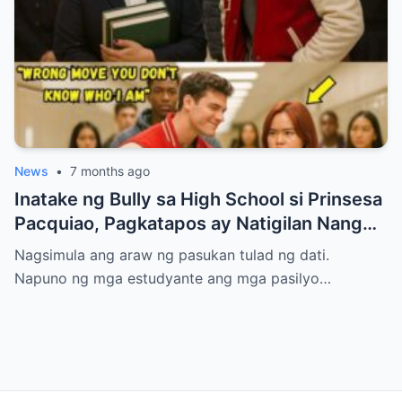
News
•
7 months ago
Inatake ng Bully sa High School si Prinsesa
Pacquiao, Pagkatapos ay Natigilan Nang
Malaman Niya Kung Sino ang Ama Nito.
Nagsimula ang araw ng pasukan tulad ng dati.
Napuno ng mga estudyante ang mga pasilyo…