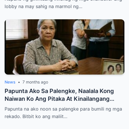
lobby na may sahig na marmol ng…
News
•
7 months ago
Papunta Ako Sa Palengke, Naalala Kong
Naiwan Ko Ang Pitaka At Kinailangang
Umuwi, Pero…
Papunta na ako noon sa palengke para bumili ng mga
rekado. Bitbit ko ang maliit…