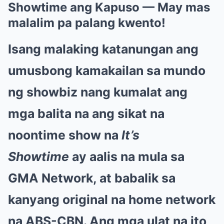
Showtime ang Kapuso — May mas
malalim pa palang kwento!
Isang malaking katanungan ang
umusbong kamakailan sa mundo
ng showbiz nang kumalat ang
mga balita na ang sikat na
noontime show na
It’s
Showtime
ay aalis na mula sa
GMA Network, at babalik sa
kanyang original na home network
na ABS-CBN. Ang mga ulat na ito