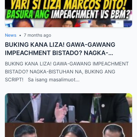
News
•
7 months ago
BUKING KANA LIZA! GAWA-GAWANG
IMPEACHMENT BISTADO? NAGKA-
BISTUHAN NA, BUKING ANG SCRIPT!
BUKING KANA LIZA! GAWA-GAWANG IMPEACHMENT
BISTADO? NAGKA-BISTUHAN NA, BUKING ANG
SCRIPT! Sa isang masalimuot…