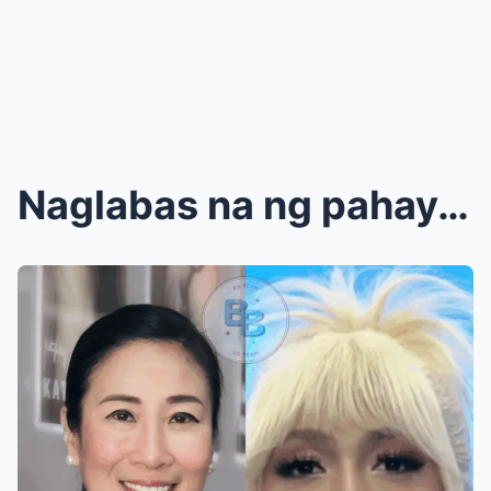
Naglabas na ng pahayag! Annette Gozon ibinunyag an...