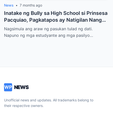
News
•
7 months ago
Inatake ng Bully sa High School si Prinsesa
Pacquiao, Pagkatapos ay Natigilan Nang
Malaman Niya Kung Sino ang Ama Nito.
Nagsimula ang araw ng pasukan tulad ng dati.
Napuno ng mga estudyante ang mga pasilyo…
NEWS
WP
Unofficial news and updates. All trademarks belong to
their respective owners.