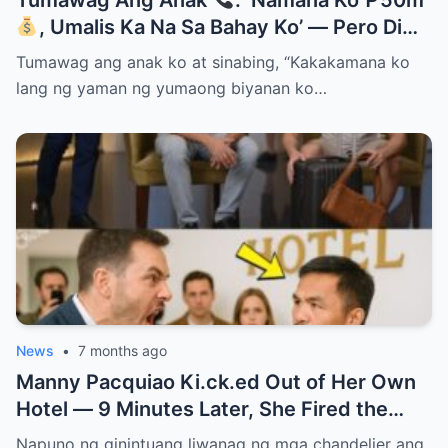
Tumawag Ang Anak
: ‘Namana Ko ₱50m
, Umalis Ka Na Sa Bahay Ko’ — Pero Di
Niya Alam Na…
Tumawag ang anak ko at sinabing, “Kakakamana ko
lang ng yaman ng yumaong biyanan ko…
News
•
7 months ago
Manny Pacquiao Ki.ck.ed Out of Her Own
Hotel — 9 Minutes Later, She Fired the
Entire Staff…..
Napuno ng ginintuang liwanag ng mga chandelier ang