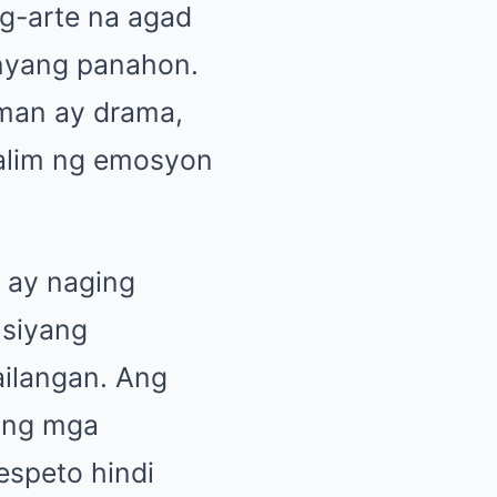
ag-arte na agad
anyang panahon.
man ay drama,
lalim ng emosyon
n ay naging
 siyang
ilangan. Ang
yang mga
espeto hindi