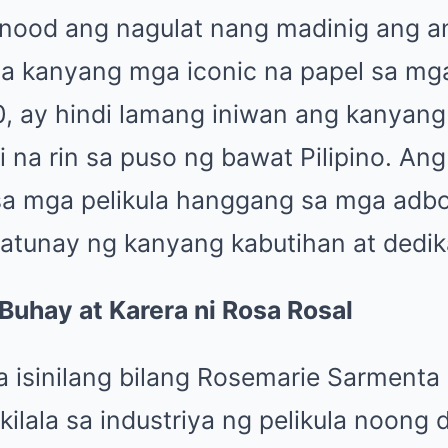
ood ang nagulat nang madinig ang an
 sa kanyang mga iconic na papel sa mg
70, ay hindi lamang iniwan ang kanyan
ti na rin sa puso ng bawat Pilipino. A
sa mga pelikula hanggang sa mga adbo
atunay ng kanyang kabutihan at dedi
Buhay at Karera ni Rosa Rosal
a isinilang bilang Rosemarie Sarmenta
lala sa industriya ng pelikula noong 