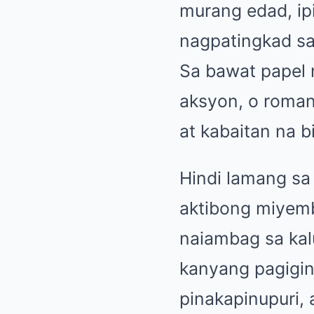
murang edad, ip
nagpatingkad sa
Sa bawat papel
aksyon, o roman
at kabaitan na b
Hindi lamang sa 
aktibong miyemb
naiambag sa kal
kanyang pagigin
pinakapinupuri, 