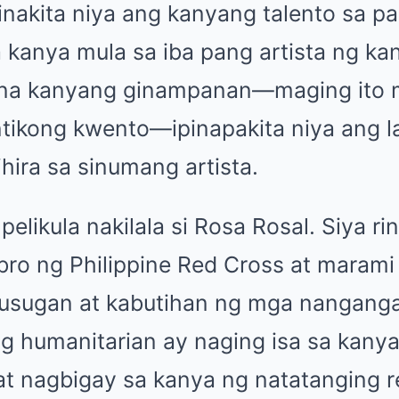
inakita niya ang kanyang talento sa p
 kanya mula sa iba pang artista ng k
 na kanyang ginampanan—maging ito 
tikong kwento—ipinapakita niya ang 
ihira sa sinumang artista.
pelikula nakilala si Rosa Rosal. Siya ri
ro ng Philippine Red Cross at marami
usugan at kabutihan ng mga nanganga
g humanitarian ay naging isa sa kan
at nagbigay sa kanya ng natatanging r