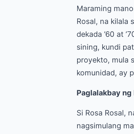
Maraming manon
Rosal, na kilala
dekada ’60 at ’
sining, kundi pa
proyekto, mula 
komunidad, ay p
Paglalakbay ng 
Si Rosa Rosal, n
nagsimulang maki