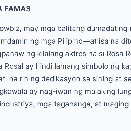
A FAMAS
owbiz, may mga balitang dumadating 
mdamin ng mga Pilipino—at isa na dit
panaw ng kilalang aktres na si Rosa R
a Rosal ay hindi lamang simbolo ng k
ati na rin ng dedikasyon sa sining at s
kawala ay nag-iwan ng malaking lung
 industriya, mga tagahanga, at magin