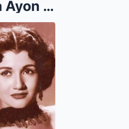
ROSA ROSAL Pum@naw Na Ayon sa FAMAS – Alamin ang B...