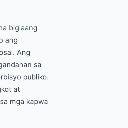
na biglaang
o ang
osal. Ang
agandahan sa
erbisyo publiko.
kot at
g sa mga kapwa