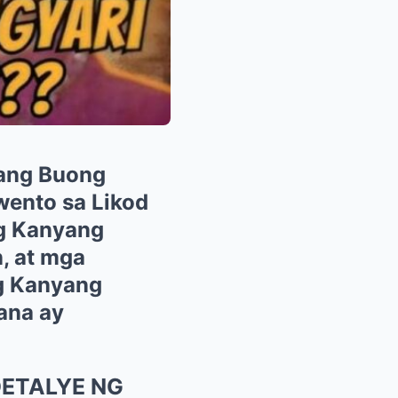
ang Buong
wento sa Likod
ng Kanyang
, at mga
g Kanyang
ana ay
ETALYE NG