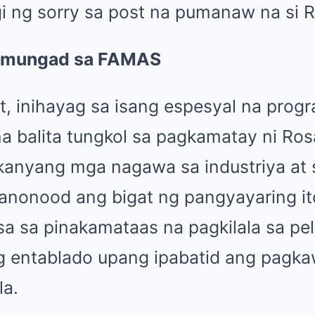
Bumungad sa FAMAS
t, inihayag sa isang espesyal na pro
a balita tungkol sa pagkamatay ni Ro
 kanyang mga nagawa sa industriya at 
nonood ang bigat ng pangyayaring i
isa sa pinakamataas na pagkilala sa pel
ng entablado upang ipabatid ang pagka
la.