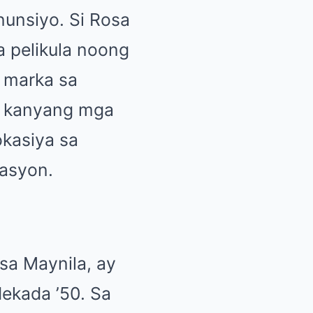
unsiyo. Si Rosa
a pelikula noong
g marka sa
ng kanyang mga
kasiya sa
kasyon.
 sa Maynila, ay
dekada ’50. Sa