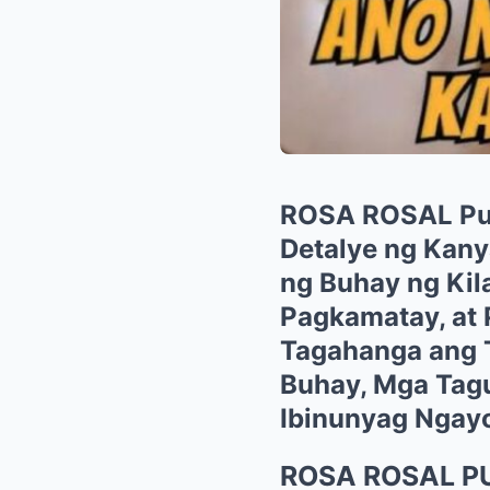
ROSA ROSAL Pu
Detalye ng Kan
ng Buhay ng Kil
Pagkamatay, at 
Tagahanga ang 
Buhay, Mga Tagu
Ibinunyag Ngay
ROSA ROSAL P