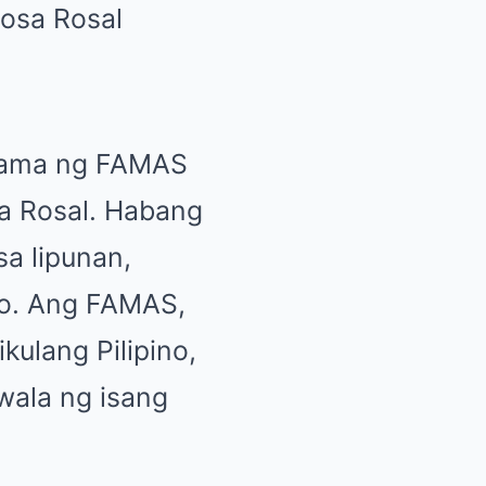
grama ng FAMAS
sa Rosal. Habang
sa lipunan,
to. Ang FAMAS,
ikulang Pilipino,
wala ng isang