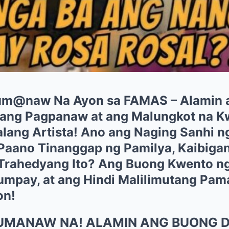
m@naw Na Ayon sa FAMAS – Alamin 
yang Pagpanaw at ang Malungkot na K
alang Artista! Ano ang Naging Sanhi 
Paano Tinanggap ng Pamilya, Kaibigan
Trahedyang Ito? Ang Buong Kwento n
mpay, at ang Hindi Malilimutang Pam
on!
UMANAW NA! ALAMIN ANG BUONG D