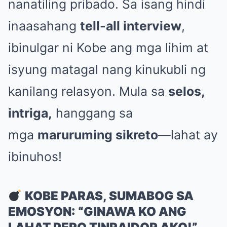
nanatiling pribado. Sa isang hindi
inaasahang
tell-all interview
,
ibinulgar ni Kobe ang mga lihim at
isyung matagal nang kinukubli ng
kanilang relasyon. Mula sa
selos,
intriga,
hanggang sa
mga
maruruming sikreto
—lahat ay
ibinuhos!
KOBE PARAS, SUMABOG SA
EMOSYON: “GINAWA KO ANG