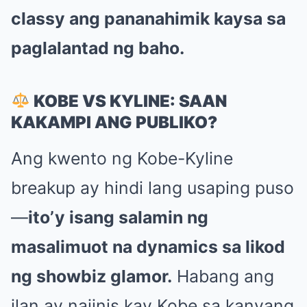
classy ang pananahimik kaysa sa
paglalantad ng baho.
KOBE VS KYLINE: SAAN
KAKAMPI ANG PUBLIKO?
Ang kwento ng Kobe-Kyline
breakup ay hindi lang usaping puso
—
ito’y isang salamin ng
masalimuot na dynamics sa likod
ng showbiz glamor.
Habang ang
ilan ay naiinis kay Kobe sa kanyang