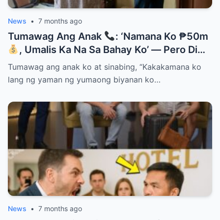
News
•
7 months ago
Tumawag Ang Anak
: ‘Namana Ko ₱50m
, Umalis Ka Na Sa Bahay Ko’ — Pero Di
Niya Alam Na…
Tumawag ang anak ko at sinabing, “Kakakamana ko
lang ng yaman ng yumaong biyanan ko…
News
•
7 months ago