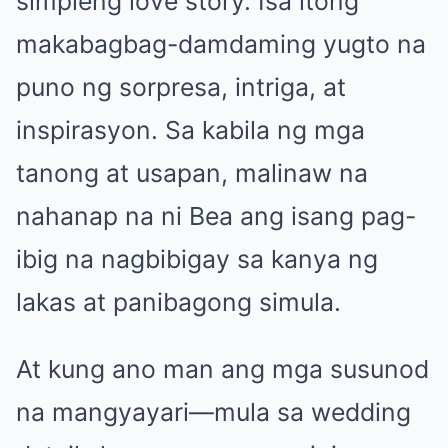
simpleng love story. Isa itong
makabagbag-damdaming yugto na
puno ng sorpresa, intriga, at
inspirasyon. Sa kabila ng mga
tanong at usapan, malinaw na
nahanap na ni Bea ang isang pag-
ibig na nagbibigay sa kanya ng
lakas at panibagong simula.
At kung ano man ang mga susunod
na mangyayari—mula sa wedding