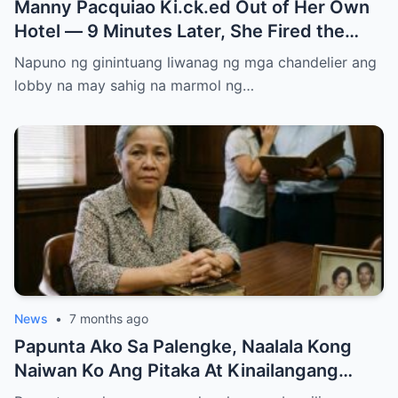
Manny Pacquiao Ki.ck.ed Out of Her Own
Hotel — 9 Minutes Later, She Fired the
Entire Staff…..
Napuno ng ginintuang liwanag ng mga chandelier ang
lobby na may sahig na marmol ng…
News
•
7 months ago
Papunta Ako Sa Palengke, Naalala Kong
Naiwan Ko Ang Pitaka At Kinailangang
Umuwi, Pero…