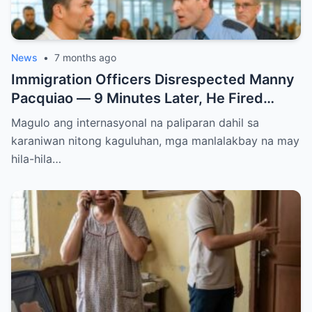
News
•
7 months ago
Immigration Officers Disrespected Manny
Pacquiao — 9 Minutes Later, He Fired
Them Instantly..
Magulo ang internasyonal na paliparan dahil sa
karaniwan nitong kaguluhan, mga manlalakbay na may
hila-hila…